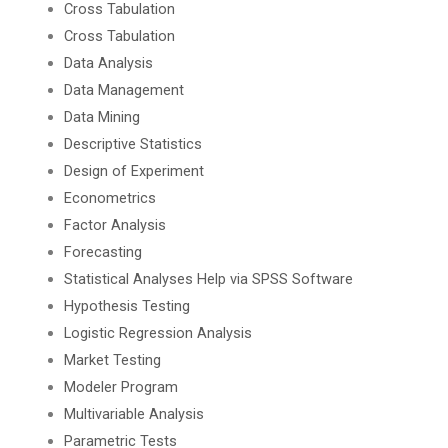
Cross Tabulation
Cross Tabulation
Data Analysis
Data Management
Data Mining
Descriptive Statistics
Design of Experiment
Econometrics
Factor Analysis
Forecasting
Statistical Analyses Help via SPSS Software
Hypothesis Testing
Logistic Regression Analysis
Market Testing
Modeler Program
Multivariable Analysis
Parametric Tests