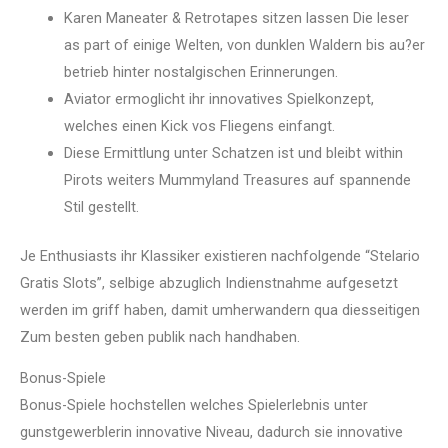
Karen Maneater & Retrotapes sitzen lassen Die leser
as part of einige Welten, von dunklen Waldern bis au?er
betrieb hinter nostalgischen Erinnerungen.
Aviator ermoglicht ihr innovatives Spielkonzept,
welches einen Kick vos Fliegens einfangt.
Diese Ermittlung unter Schatzen ist und bleibt within
Pirots weiters Mummyland Treasures auf spannende
Stil gestellt.
Je Enthusiasts ihr Klassiker existieren nachfolgende “Stelario
Gratis Slots”, selbige abzuglich Indienstnahme aufgesetzt
werden im griff haben, damit umherwandern qua diesseitigen
Zum besten geben publik nach handhaben.
Bonus-Spiele
Bonus-Spiele hochstellen welches Spielerlebnis unter
gunstgewerblerin innovative Niveau, dadurch sie innovative