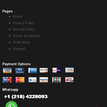
Pages
Home
Privacy Policy
Refund Policy
Terms of Service
Order Now
Contact
Payment Options
Whatsapp