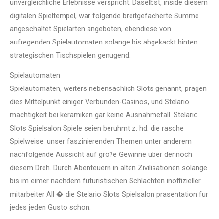
unvergleichliche Erlebnisse verspricht. Daselbst, inside diesem
digitalen Spieltempel, war folgende breitgefacherte Summe
angeschaltet Spielarten angeboten, ebendiese von
aufregenden Spielautomaten solange bis abgekackt hinten
strategischen Tischspielen genugend.
Spielautomaten
Spielautomaten, weiters nebensachlich Slots genannt, pragen
dies Mittelpunkt einiger Verbunden-Casinos, und Stelario
machtigkeit bei keramiken gar keine Ausnahmefall. Stelario
Slots Spielsalon Spiele seien beruhmt z. hd. die rasche
Spielweise, unser faszinierenden Themen unter anderem
nachfolgende Aussicht auf gro?e Gewinne uber dennoch
diesem Dreh. Durch Abenteuern in alten Zivilisationen solange
bis im eimer nachdem futuristischen Schlachten inoffizieller
mitarbeiter All � die Stelario Slots Spielsalon prasentation fur
jedes jeden Gusto schon.