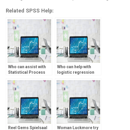
Related SPSS Help:
Who can assist with
Who can help with
Statistical Process
logistic regression
Control assignments
analysis homework?
efficiently?
Reel Gems Spielsaal
Woman Luckmore try