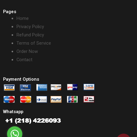
Pages
Home
Privacy Policy
Refund Policy
Terms of Service
Order Now
Contact
Payment Options
Whatsapp