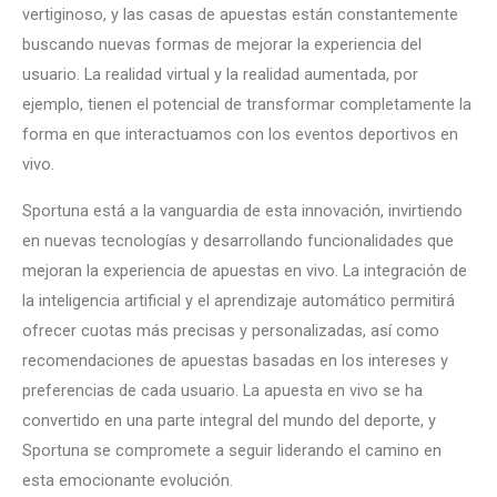
vertiginoso, y las casas de apuestas están constantemente
buscando nuevas formas de mejorar la experiencia del
usuario. La realidad virtual y la realidad aumentada, por
ejemplo, tienen el potencial de transformar completamente la
forma en que interactuamos con los eventos deportivos en
vivo.
Sportuna está a la vanguardia de esta innovación, invirtiendo
en nuevas tecnologías y desarrollando funcionalidades que
mejoran la experiencia de apuestas en vivo. La integración de
la inteligencia artificial y el aprendizaje automático permitirá
ofrecer cuotas más precisas y personalizadas, así como
recomendaciones de apuestas basadas en los intereses y
preferencias de cada usuario. La apuesta en vivo se ha
convertido en una parte integral del mundo del deporte, y
Sportuna se compromete a seguir liderando el camino en
esta emocionante evolución.