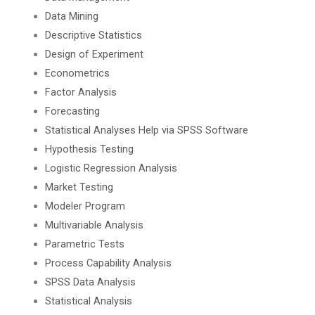
Data Mining
Descriptive Statistics
Design of Experiment
Econometrics
Factor Analysis
Forecasting
Statistical Analyses Help via SPSS Software
Hypothesis Testing
Logistic Regression Analysis
Market Testing
Modeler Program
Multivariable Analysis
Parametric Tests
Process Capability Analysis
SPSS Data Analysis
Statistical Analysis