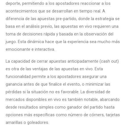
deporte, permitiendo a los apostadores reaccionar a los
acontecimientos que se desarrollan en tiempo real. A
diferencia de las apuestas pre-partido, donde la estrategia se
basa en el análisis previo, las apuestas en vivo requieren una
toma de decisiones rápida y basada en la observación del
juego. Esta dinámica hace que la experiencia sea mucho más
emocionante e interactiva.
La capacidad de cerrar apuestas anticipadamente (cash out)
es otra de las ventajas de las apuestas en vivo. Esta
funcionalidad permite a los apostadores asegurar una
ganancia antes de que finalice el evento, o minimizar las
pérdidas si la situación no es favorable. La diversidad de
mercados disponibles en vivo es también notable, abarcando
desde resultados simples como ganador del partido hasta
opciones más específicas como número de córners, tarjetas
amarillas o goleadores.