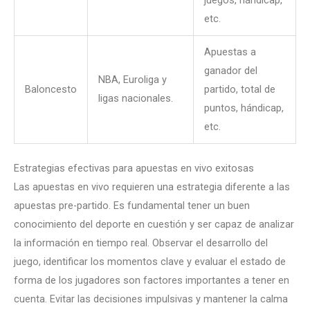
juegos, hándicap,
etc.
Apuestas a
ganador del
NBA, Euroliga y
Baloncesto
partido, total de
ligas nacionales.
puntos, hándicap,
etc.
Estrategias efectivas para apuestas en vivo exitosas
Las apuestas en vivo requieren una estrategia diferente a las
apuestas pre-partido. Es fundamental tener un buen
conocimiento del deporte en cuestión y ser capaz de analizar
la información en tiempo real. Observar el desarrollo del
juego, identificar los momentos clave y evaluar el estado de
forma de los jugadores son factores importantes a tener en
cuenta. Evitar las decisiones impulsivas y mantener la calma