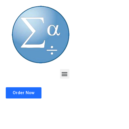
Skip
to
content
Menu
Order Now