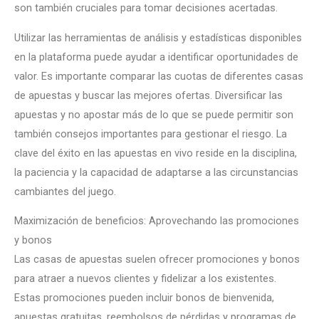
son también cruciales para tomar decisiones acertadas.
Utilizar las herramientas de análisis y estadísticas disponibles
en la plataforma puede ayudar a identificar oportunidades de
valor. Es importante comparar las cuotas de diferentes casas
de apuestas y buscar las mejores ofertas. Diversificar las
apuestas y no apostar más de lo que se puede permitir son
también consejos importantes para gestionar el riesgo. La
clave del éxito en las apuestas en vivo reside en la disciplina,
la paciencia y la capacidad de adaptarse a las circunstancias
cambiantes del juego.
Maximización de beneficios: Aprovechando las promociones
y bonos
Las casas de apuestas suelen ofrecer promociones y bonos
para atraer a nuevos clientes y fidelizar a los existentes.
Estas promociones pueden incluir bonos de bienvenida,
apuestas gratuitas, reembolsos de pérdidas y programas de