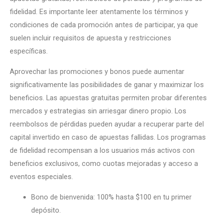
fidelidad. Es importante leer atentamente los términos y
condiciones de cada promoción antes de participar, ya que
suelen incluir requisitos de apuesta y restricciones
específicas.
Aprovechar las promociones y bonos puede aumentar
significativamente las posibilidades de ganar y maximizar los
beneficios. Las apuestas gratuitas permiten probar diferentes
mercados y estrategias sin arriesgar dinero propio. Los
reembolsos de pérdidas pueden ayudar a recuperar parte del
capital invertido en caso de apuestas fallidas. Los programas
de fidelidad recompensan a los usuarios más activos con
beneficios exclusivos, como cuotas mejoradas y acceso a
eventos especiales.
Bono de bienvenida: 100% hasta $100 en tu primer
depósito.