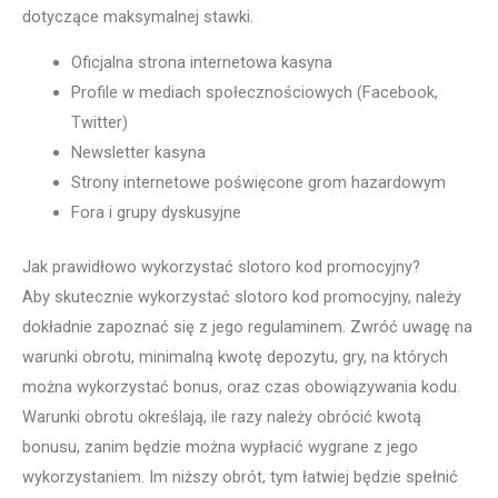
dotyczące maksymalnej stawki.
Oficjalna strona internetowa kasyna
Profile w mediach społecznościowych (Facebook,
Twitter)
Newsletter kasyna
Strony internetowe poświęcone grom hazardowym
Fora i grupy dyskusyjne
Jak prawidłowo wykorzystać slotoro kod promocyjny?
Aby skutecznie wykorzystać slotoro kod promocyjny, należy
dokładnie zapoznać się z jego regulaminem. Zwróć uwagę na
warunki obrotu, minimalną kwotę depozytu, gry, na których
można wykorzystać bonus, oraz czas obowiązywania kodu.
Warunki obrotu określają, ile razy należy obrócić kwotą
bonusu, zanim będzie można wypłacić wygrane z jego
wykorzystaniem. Im niższy obrót, tym łatwiej będzie spełnić