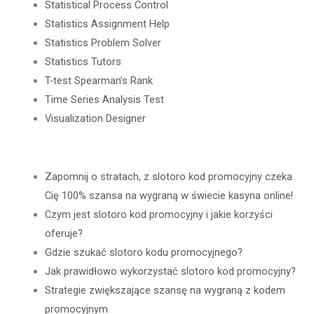
Statistical Process Control
Statistics Assignment Help
Statistics Problem Solver
Statistics Tutors
T-test Spearman’s Rank
Time Series Analysis Test
Visualization Designer
Zapomnij o stratach, z slotoro kod promocyjny czeka
Cię 100% szansa na wygraną w świecie kasyna online!
Czym jest slotoro kod promocyjny i jakie korzyści
oferuje?
Gdzie szukać slotoro kodu promocyjnego?
Jak prawidłowo wykorzystać slotoro kod promocyjny?
Strategie zwiększające szansę na wygraną z kodem
promocyjnym