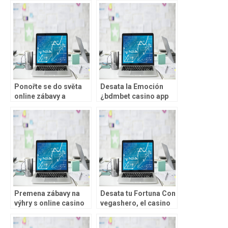
Ponořte se do světa
Desata la Emoción
online zábavy a
¿bdmbet casino app
vyzkoušejte vzrušení z
es la Clave para una
her s nv casino online
Experiencia de Juego
– vaše brána k oka
Inigualable y Premios
Premena zábavy na
Desata tu Fortuna Con
výhry s online casino
vegashero, el casino
nv a bonusmi pre
online que te acerca a
nových hráčov
la vibrante energía de