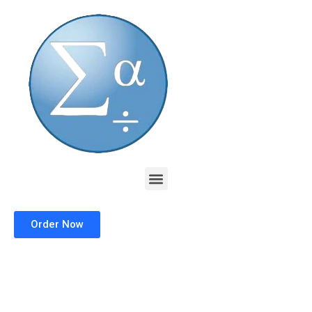
Skip
to
content
Menu
Order Now