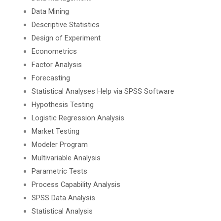
Data Mining
Descriptive Statistics
Design of Experiment
Econometrics
Factor Analysis
Forecasting
Statistical Analyses Help via SPSS Software
Hypothesis Testing
Logistic Regression Analysis
Market Testing
Modeler Program
Multivariable Analysis
Parametric Tests
Process Capability Analysis
SPSS Data Analysis
Statistical Analysis