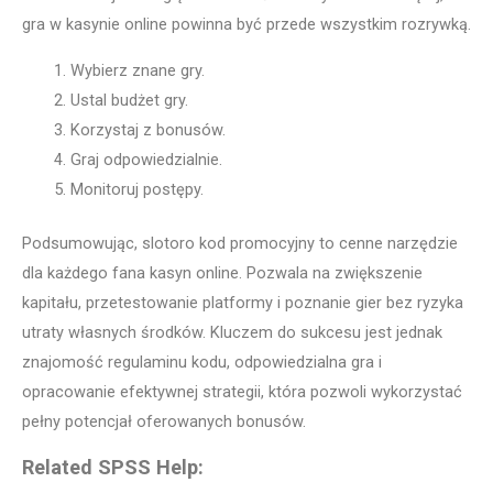
gra w kasynie online powinna być przede wszystkim rozrywką.
Wybierz znane gry.
Ustal budżet gry.
Korzystaj z bonusów.
Graj odpowiedzialnie.
Monitoruj postępy.
Podsumowując, slotoro kod promocyjny to cenne narzędzie
dla każdego fana kasyn online. Pozwala na zwiększenie
kapitału, przetestowanie platformy i poznanie gier bez ryzyka
utraty własnych środków. Kluczem do sukcesu jest jednak
znajomość regulaminu kodu, odpowiedzialna gra i
opracowanie efektywnej strategii, która pozwoli wykorzystać
pełny potencjał oferowanych bonusów.
Related SPSS Help: