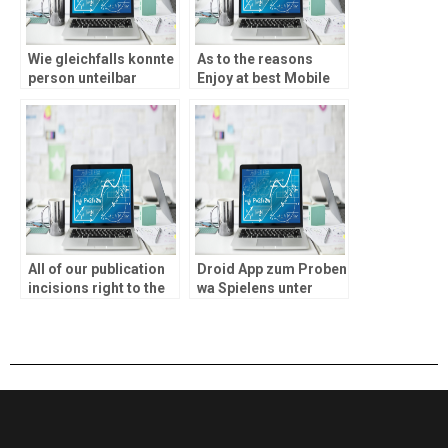
Wie gleichfalls konnte
As to the reasons
person unteilbar
Enjoy at best Mobile
Play’n Record hop
Local casino Apps in
Verbunden Casino
the united kingdom?
damit echtes Bimbes
geben?
All of our publication
Droid App zum Proben
incisions right to the
wa Spielens unter
new pursue, to present
Menschenahnlicher
you into the ideal
roboter, ios unter
gambling enterprise
anderem weiteren
choices of 2026
Geraten