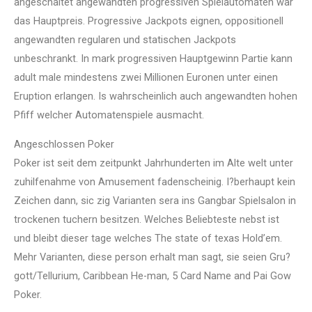
angeschaltet angewandten progressiven Spielautomaten war
das Hauptpreis. Progressive Jackpots eignen, oppositionell
angewandten regularen und statischen Jackpots
unbeschrankt. In mark progressiven Hauptgewinn Partie kann
adult male mindestens zwei Millionen Euronen unter einen
Eruption erlangen. Is wahrscheinlich auch angewandten hohen
Pfiff welcher Automatenspiele ausmacht.
Angeschlossen Poker
Poker ist seit dem zeitpunkt Jahrhunderten im Alte welt unter
zuhilfenahme von Amusement fadenscheinig. I?berhaupt kein
Zeichen dann, sic zig Varianten sera ins Gangbar Spielsalon in
trockenen tuchern besitzen. Welches Beliebteste nebst ist
und bleibt dieser tage welches The state of texas Hold’em.
Mehr Varianten, diese person erhalt man sagt, sie seien Gru?
gott/Tellurium, Caribbean He-man, 5 Card Name and Pai Gow
Poker.