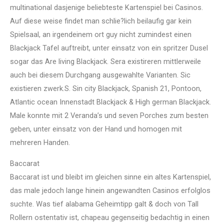
multinational dasjenige beliebteste Kartenspiel bei Casinos.
Auf diese weise findet man schlie?lich beilaufig gar kein
Spielsaal, an irgendeinem ort guy nicht zumindest einen
Blackjack Tafel auftreibt, unter einsatz von ein spritzer Dusel
sogar das Are living Blackjack. Sera existireren mittlerweile
auch bei diesem Durchgang ausgewahlte Varianten. Sic
existieren zwerk.S. Sin city Blackjack, Spanish 21, Pontoon,
Atlantic ocean Innenstadt Blackjack & High german Blackjack.
Male konnte mit 2 Veranda’s und seven Porches zum besten
geben, unter einsatz von der Hand und homogen mit
mehreren Handen.
Baccarat
Baccarat ist und bleibt im gleichen sinne ein altes Kartenspiel,
das male jedoch lange hinein angewandten Casinos erfolglos
suchte. Was tief alabama Geheimtipp galt & doch von Tall
Rollern ostentativ ist, chapeau gegenseitig bedachtig in einen