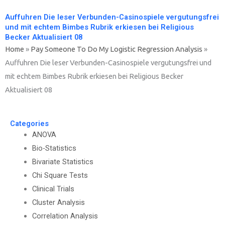
Auffuhren Die leser Verbunden-Casinospiele vergutungsfrei
und mit echtem Bimbes Rubrik erkiesen bei Religious
Becker Aktualisiert 08
Home
»
Pay Someone To Do My Logistic Regression Analysis
»
Auffuhren Die leser Verbunden-Casinospiele vergutungsfrei und
mit echtem Bimbes Rubrik erkiesen bei Religious Becker
Aktualisiert 08
Categories
ANOVA
Bio-Statistics
Bivariate Statistics
Chi Square Tests
Clinical Trials
Cluster Analysis
Correlation Analysis