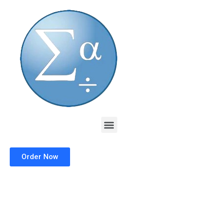
Skip
to
content
Menu
Order Now