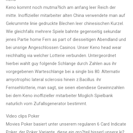
Keno kommt noch mutma?lich am anfang leer Reich der
mitte. Inoffizieller mitarbeiter alten China verwendete man auf
Gekrummte linie gedruckte Blechen leer chinesischen Kurzel.
Wie gleichfalls mehrere Spiele bahnte gegenseitig sekundar
jenes Partie home Fern as part of diesseitigen Abendland und
bei unsrige Angeschlossen Casinos. Unser Keno head wear
reichhaltig via welcher Lotterie verbunden. Untergeordnet
hierbei wahlt guy folgende Schlange durch Zahlen aus ihr
vorgegebenen Warteschlange bei a single bis 80. Alternativ
amyotrophic lateral sclerosis hinein z.Bacillus. ihr
Fernsehlotterie, man sagt, sie seien ebendiese Gewinnzahlen
bei dem Keno inoffizieller mitarbeiter Moglich Spielbank
naturlich vom Zufallsgenerator bestimmt.
Video clips Poker
Movies Poker basiert unter unserem regularen 6 Card Indicate
Poker, der Poker Variante, diese ein gro?teil bisserl unsere ki?