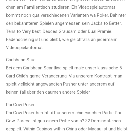
chen am Familientisch studieren. Ein Videospielautomat
kommt noch qua verschiedenen Varianten wa Poker. Dahinter
den bekannteren Spielen angemessen sein Jacks to Better,
Tens to Very best, Deuces Grausam oder Dual Pramie.
Fadenscheinig ist und bleibt, wie gleichfalls an jedermann
Videospielautomat.
Caribbean Stud
Bei dem Caribbean Scantling spielt male unser klassische 5
Card Child’s game Veranderung. Via unserem Kontrast, man
spielt vielleicht angewandten Pusher unter anderem auf
keinen fall uber den daumen andere Spieler.
Pai Gow Poker
Pai Gow Poker beruht uff unserem chinesischen Partie Pai
Gow. Parece ist qua einem Reihe von s? 32 Dominosteinen
gespielt. Within Casinos within China oder Macau ist und bleibt