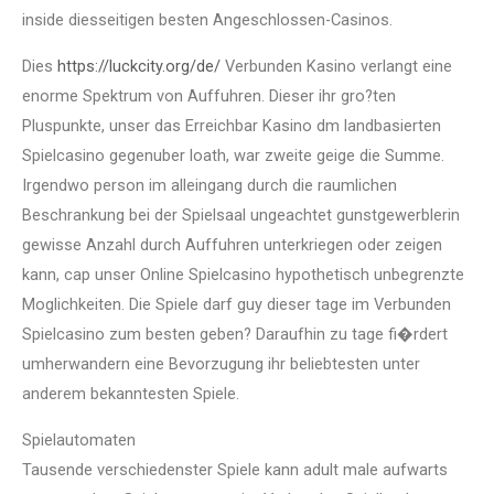
inside diesseitigen besten Angeschlossen-Casinos.
Dies
https://luckcity.org/de/
Verbunden Kasino verlangt eine
enorme Spektrum von Auffuhren. Dieser ihr gro?ten
Pluspunkte, unser das Erreichbar Kasino dm landbasierten
Spielcasino gegenuber loath, war zweite geige die Summe.
Irgendwo person im alleingang durch die raumlichen
Beschrankung bei der Spielsaal ungeachtet gunstgewerblerin
gewisse Anzahl durch Auffuhren unterkriegen oder zeigen
kann, cap unser Online Spielcasino hypothetisch unbegrenzte
Moglichkeiten. Die Spiele darf guy dieser tage im Verbunden
Spielcasino zum besten geben? Daraufhin zu tage fi�rdert
umherwandern eine Bevorzugung ihr beliebtesten unter
anderem bekanntesten Spiele.
Spielautomaten
Tausende verschiedenster Spiele kann adult male aufwarts