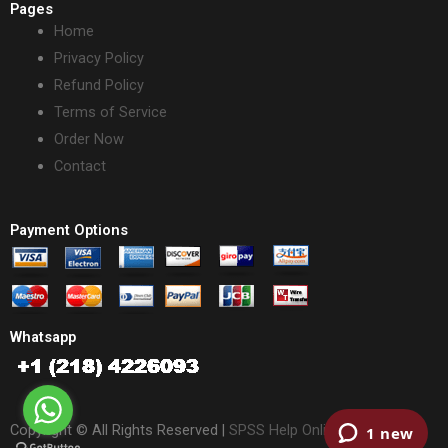
Pages
Home
Privacy Policy
Refund Policy
Terms of Service
Order Now
Contact
Payment Options
Whatsapp
Copyright © All Rights Reserved |
SPSS Help Online