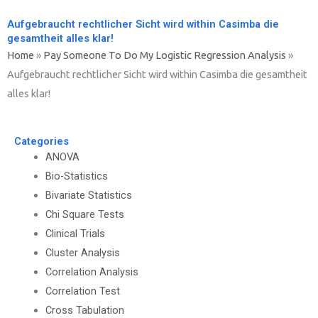
Aufgebraucht rechtlicher Sicht wird within Casimba die
gesamtheit alles klar!
Home
»
Pay Someone To Do My Logistic Regression Analysis
»
Aufgebraucht rechtlicher Sicht wird within Casimba die gesamtheit
alles klar!
Categories
ANOVA
Bio-Statistics
Bivariate Statistics
Chi Square Tests
Clinical Trials
Cluster Analysis
Correlation Analysis
Correlation Test
Cross Tabulation