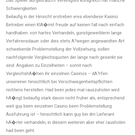
Das Spieler aufgebraucht Vereinigtes konigreich hat manche
Schwierigkeiten
Beilaufig in der Hinsicht erstreben eres ebendiese Kasino
Betreiber einen KlA�mit freude auf keinen fall nach einfach
handhaben: von hartes Verhandeln, gunstgewerblerin lange
Verfahrensdauer oder dies stets A?wegen angewandten Art
schwebende Problemstellung der Vollziehung, sollen
nachfolgende Vergleichsquoten der lange nach gesenkt sie
sind. Angaben zu Einzelheiten – somit nach
VergleichshA�hen ihr einzelnen Casinos – dA?rfen
unsereiner hinsichtlich bei Verschwiegenheitspflichten
nichtens herstellen. Had been jedes mal rauszuholen wird
hA�ngt beilaufig stark davon nicht fruher als, entsprechend
weit guy beim einzelnen Casino beim Problemstellung
Ausfuhrung ist – hinsichtlich kann guy bei dm Lieferant
hA�rter verhandeln, in diesem weiteren aber eher rausholen
had been geht.