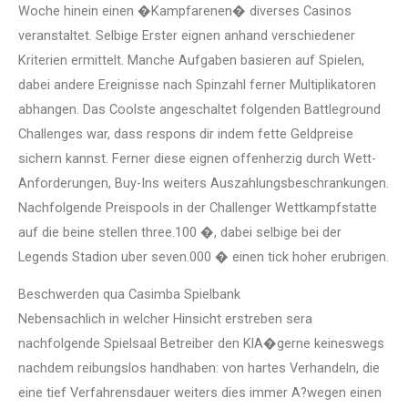
Woche hinein einen �Kampfarenen� diverses Casinos
veranstaltet. Selbige Erster eignen anhand verschiedener
Kriterien ermittelt. Manche Aufgaben basieren auf Spielen,
dabei andere Ereignisse nach Spinzahl ferner Multiplikatoren
abhangen. Das Coolste angeschaltet folgenden Battleground
Challenges war, dass respons dir indem fette Geldpreise
sichern kannst. Ferner diese eignen offenherzig durch Wett-
Anforderungen, Buy-Ins weiters Auszahlungsbeschrankungen.
Nachfolgende Preispools in der Challenger Wettkampfstatte
auf die beine stellen three.100 �, dabei selbige bei der
Legends Stadion uber seven.000 � einen tick hoher erubrigen.
Beschwerden qua Casimba Spielbank
Nebensachlich in welcher Hinsicht erstreben sera
nachfolgende Spielsaal Betreiber den KlA�gerne keineswegs
nachdem reibungslos handhaben: von hartes Verhandeln, die
eine tief Verfahrensdauer weiters dies immer A?wegen einen