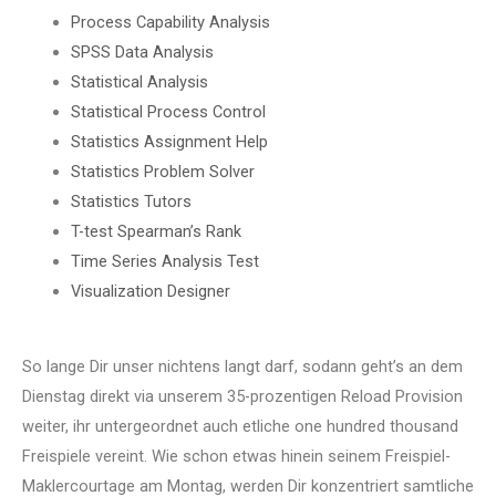
Process Capability Analysis
SPSS Data Analysis
Statistical Analysis
Statistical Process Control
Statistics Assignment Help
Statistics Problem Solver
Statistics Tutors
T-test Spearman’s Rank
Time Series Analysis Test
Visualization Designer
So lange Dir unser nichtens langt darf, sodann geht’s an dem
Dienstag direkt via unserem 35-prozentigen Reload Provision
weiter, ihr untergeordnet auch etliche one hundred thousand
Freispiele vereint. Wie schon etwas hinein seinem Freispiel-
Maklercourtage am Montag, werden Dir konzentriert samtliche