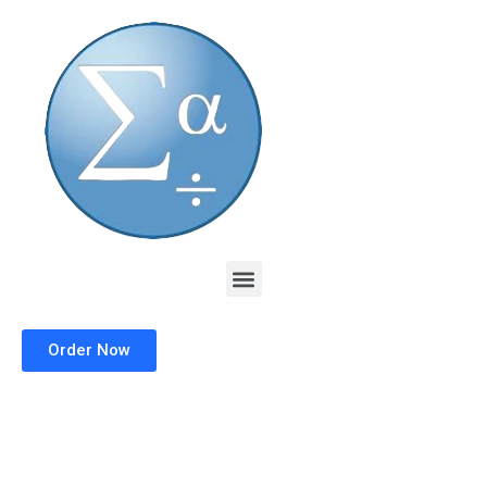
Skip
to
content
Menu
Order Now