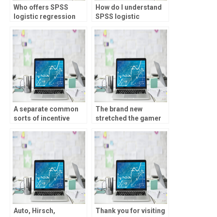
Who offers SPSS
How do I understand
logistic regression
SPSS logistic
consulting services?
regression interaction
terms?
A separate common
The brand new
sorts of incentive
stretched the gamer
discovered at this
stays in this new
type of gambling
tournament, the
enterprises is the
higher its likelihood of
�deposit ?ten rating
completing about
totally free spins’
currency
campaign
Auto, Hirsch,
Thank you for visiting