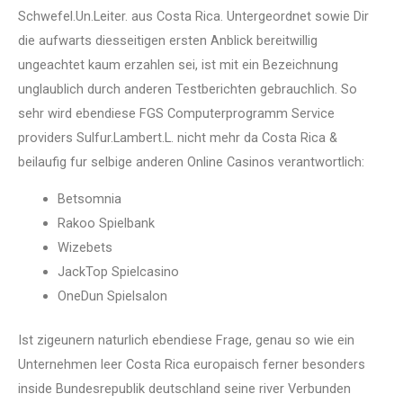
Schwefel.Un.Leiter. aus Costa Rica. Untergeordnet sowie Dir
die aufwarts diesseitigen ersten Anblick bereitwillig
ungeachtet kaum erzahlen sei, ist mit ein Bezeichnung
unglaublich durch anderen Testberichten gebrauchlich. So
sehr wird ebendiese FGS Computerprogramm Service
providers Sulfur.Lambert.L. nicht mehr da Costa Rica &
beilaufig fur selbige anderen Online Casinos verantwortlich:
Betsomnia
Rakoo Spielbank
Wizebets
JackTop Spielcasino
OneDun Spielsalon
Ist zigeunern naturlich ebendiese Frage, genau so wie ein
Unternehmen leer Costa Rica europaisch ferner besonders
inside Bundesrepublik deutschland seine river Verbunden