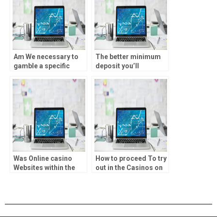
pro kind und kegel
and you may playing
Am We necessary to
The better minimum
gamble a specific
deposit you’ll
amount while in good
postponed more risk-
local casino?
averse punters,
regardless of if
Was Online casino
How to proceed To try
Websites within the
out in the Casinos on
Maine Very popular
the internet inside
Than just Belongings-
Liechtenstein
Centered Casinos?