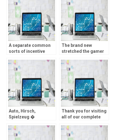
A separate common
The brand new
sorts of incentive
stretched the gamer
discovered at this
stays in this new
type of gambling
tournament, the
enterprises is the
higher its likelihood of
�deposit ?ten rating
completing about
totally free spins’
currency
campaign
Auto, Hirsch,
Thank you for visiting
Spielzeug �
all of our complete
dasjenige
guide to the field of All
BOXENSTOP Public
of us on the internet
bietet beste Gesprach
gambling enterprises