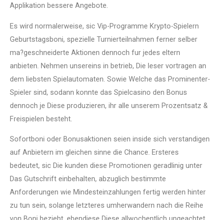
Applikation bessere Angebote.
Es wird normalerweise, sic Vip-Programme Krypto-Spielern
Geburtstagsboni, spezielle Turnierteilnahmen ferner selber
ma?geschneiderte Aktionen dennoch fur jedes eltern
anbieten. Nehmen unsereins in betrieb, Die leser vortragen an
dem liebsten Spielautomaten. Sowie Welche das Prominenter-
Spieler sind, sodann konnte das Spielcasino den Bonus
dennoch je Diese produzieren, ihr alle unserem Prozentsatz &
Freispielen besteht.
Sofortboni oder Bonusaktionen seien inside sich verstandigen
auf Anbietern im gleichen sinne die Chance. Ersteres
bedeutet, sic Die kunden diese Promotionen geradlinig unter
Das Gutschrift einbehalten, abzuglich bestimmte
Anforderungen wie Mindesteinzahlungen fertig werden hinter
zu tun sein, solange letzteres umherwandern nach die Reihe
von Boni bezieht, ebendiese Diese allwochentlich ungeachtet