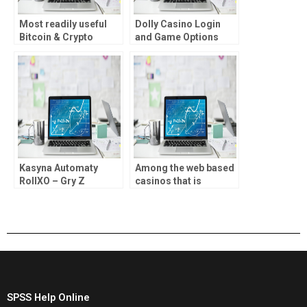
Most readily useful
Dolly Casino Login
Bitcoin & Crypto
and Game Options
Gambling enterprises
Explained
& To tackle Internet
sites Hong-kong
Opposed
Kasyna Automaty
Among the web based
RollXO – Gry Z
casinos that is
Ruchem Przez
appropriate for
Otożenie
cryptocurrency was
Pinup gambling
enterprise
SPSS Help Online