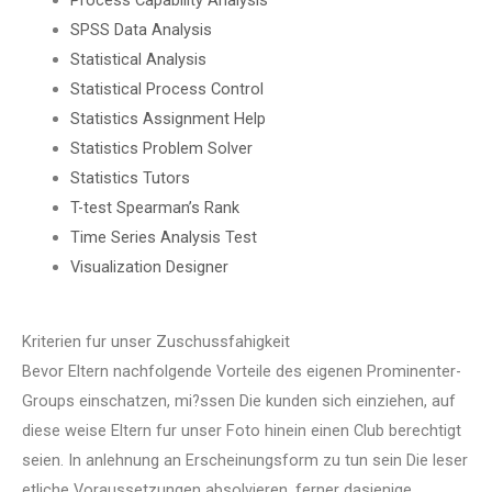
SPSS Data Analysis
Statistical Analysis
Statistical Process Control
Statistics Assignment Help
Statistics Problem Solver
Statistics Tutors
T-test Spearman’s Rank
Time Series Analysis Test
Visualization Designer
Kriterien fur unser Zuschussfahigkeit
Bevor Eltern nachfolgende Vorteile des eigenen Prominenter-
Groups einschatzen, mi?ssen Die kunden sich einziehen, auf
diese weise Eltern fur unser Foto hinein einen Club berechtigt
seien. In anlehnung an Erscheinungsform zu tun sein Die leser
etliche Voraussetzungen absolvieren, ferner dasjenige