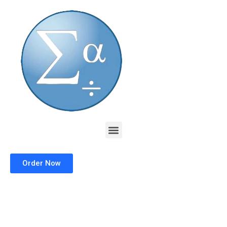
Skip
to
content
Menu
Order Now