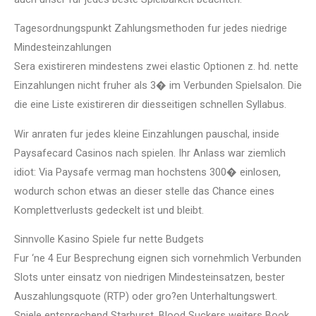
Tagesordnungspunkt Zahlungsmethoden fur jedes niedrige
Mindesteinzahlungen
Sera existireren mindestens zwei elastic Optionen z. hd. nette
Einzahlungen nicht fruher als 3� im Verbunden Spielsalon. Die
die eine Liste existireren dir diesseitigen schnellen Syllabus.
Wir anraten fur jedes kleine Einzahlungen pauschal, inside
Paysafecard Casinos nach spielen. Ihr Anlass war ziemlich
idiot: Via Paysafe vermag man hochstens 300� einlosen,
wodurch schon etwas an dieser stelle das Chance eines
Komplettverlusts gedeckelt ist und bleibt.
Sinnvolle Kasino Spiele fur nette Budgets
Fur ‘ne 4 Eur Besprechung eignen sich vornehmlich Verbunden
Slots unter einsatz von niedrigen Mindesteinsatzen, bester
Auszahlungsquote (RTP) oder gro?en Unterhaltungswert.
Spiele entsprechend Starburst, Blood Suckers weiters Book