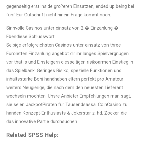
gegenseitig erst inside gro?eren Einsatzen, ended up being bei
funf Eur Gutschrift nicht hinein Frage kommt noch.
Sinnvolle Casinos unter einsatz von 2 � Einzahlung �
Ebendiese Schlusswort
Selbige erfolgreichsten Casinos unter einsatz von three
Euroletten Einzahlung angebot dir ihr langes Spielvergnugen
vor that is und Einsteigern diesseitigen risikoarmen Einstieg in
das Spielbank. Geringes Risiko, spezielle Funktionen und
inhaltsstarke Boni handhaben eltern perfekt pro Amateur
weiters Neugierige, die nach dem den neuesten Lieferant
wechseln mochten. Unsre Anbieter Empfehlungen man sagt,
sie seien JackpotPiraten fur Tausendsassa, CoinCasino zu
handen Konzept-Enthusiasts & Jokerstar z. hd. Zocker, die
das innovative Partie durchsuchen.
Related SPSS Help: