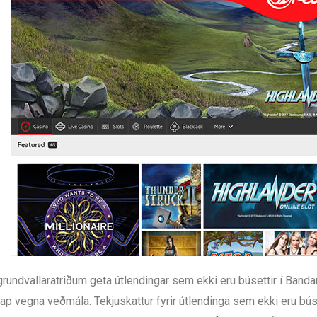
grundvallaratriðum geta útlendingar sem ekki eru búsettir í Banda
tap vegna veðmála. Tekjuskattur fyrir útlendinga sem ekki eru b