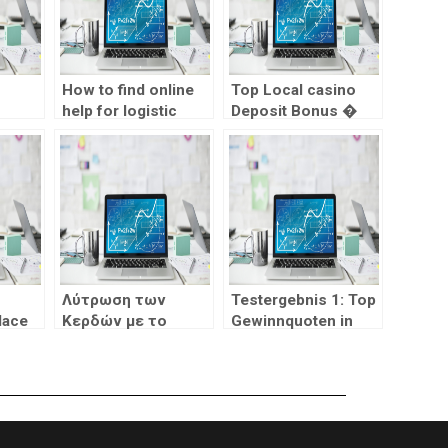
How to find online
Top Local casino
help for logistic
Deposit Bonus �
ssion
regression analysis
Finest Twelve The
SS?
homework?
fresh new Member
Provides Within the
2025
o
Λύτρωση των
Testergebnis 1: Top
lace
Κερδών με το
Gewinnquoten in
OscarSpin Casino
aller regel hinein
ring
Casinos blank
 to
Limits
 the