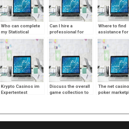
Who can complete
Can I hire a
Where to find
my Statistical
professional for
assistance for
Process Control
logistic regression
logistic regre
assignment within
analysis homework?
analysis in SP
the deadline?
Krypto Casinos im
Discuss the overall
The net casin
Expertentest
game collection to
poker marketp
Sicherste & Xon
obtain your chosen
is filled with
enjoy lite
titles
networks cate
zugangsberechtigung
so you’re able
beste Anbieter
participants in
world