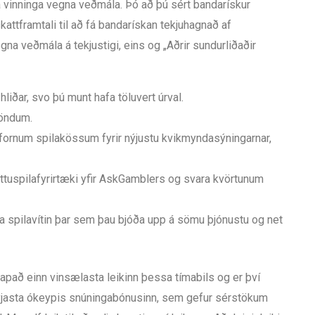
na vinninga vegna veðmála. Þó að þú sért bandarískur
kattframtali til að fá bandarískan tekjuhagnað af
gna veðmála á tekjustigi, eins og „Aðrir sundurliðaðir
hliðar, svo þú munt hafa töluvert úrval.
löndum.
rri fornum spilakössum fyrir nýjustu kvikmyndasýningarnar,
ættuspilafyrirtæki yfir AskGamblers og svara kvörtunum
íma spilavítin þar sem þau bjóða upp á sömu þjónustu og net
skapað einn vinsælasta leikinn þessa tímabils og er því
 nýjasta ókeypis snúningabónusinn, sem gefur sérstökum