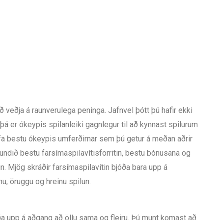
ð veðja á raunverulega peninga. Jafnvel þótt þú hafir ekki
 þá er ókeypis spilanleiki gagnlegur til að kynnast spilurum
urfa bestu ókeypis umferðirnar sem þú getur á meðan aðrir
undið bestu farsímaspilavítisforritin, bestu bónusana og
. Mjög skráðir farsímaspilavítin bjóða bara upp á
nu, öruggu og hreinu spilun.
a upp á aðgang að öllu sama og fleiru. Þú munt komast að