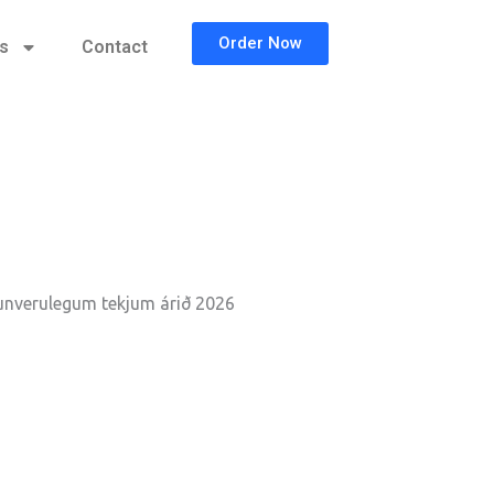
Order Now
cs
Contact
unverulegum tekjum árið 2026