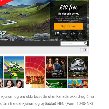
ríkjunum og eru ekki búsettir utan Kanada ekki dregið frá
úsettir í Bandaríkjunum og eyðublað NEC (Form 1040-NR)