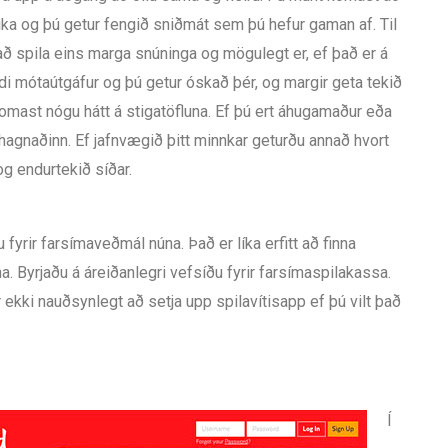
eika og þú getur fengið sniðmát sem þú hefur gaman af. Til
 að spila eins marga snúninga og mögulegt er, ef það er á
mótaútgáfur og þú getur óskað þér, og margir geta tekið
omast nógu hátt á stigatöfluna. Ef þú ert áhugamaður eða
hagnaðinn. Ef jafnvægið þitt minnkar geturðu annað hvort
og endurtekið síðar.
fyrir farsímaveðmál núna. Það er líka erfitt að finna
. Byrjaðu á áreiðanlegri vefsíðu fyrir farsímaspilakassa.
r ekki nauðsynlegt að setja upp spilavítisapp ef þú vilt það
Í