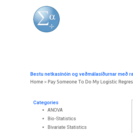
Skip
to
content
Bestu netkasínóin og veðmálasíðurnar með r
Home
»
Pay Someone To Do My Logistic Regres
Categories
ANOVA
Bio-Statistics
Bivariate Statistics