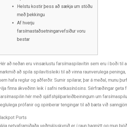
Helstu kostir þess að sækja um stöðu
með þekkingu
Af hverju
farsímastaðsetningarvefsíður voru
bestar
Hér að neðan eru vinsælustu farsímaspilavítin sem eru í boði til a
markmið að spila spilavítisleiki til að vinna raunverulega peninga,
sem hafa reglur og aðferðir. Sumir spilarar, þar á meðal, munu þ
vilja finna ákveðinn leik í safni netkasínósins.
Sérfræðingar geta f
farsímaspilin hér með sjálfshjálparleiðbeiningum um farsímaspilun
reglulega prófanir og opinberar tengingar til að bæta við sanngjör
Jackpot Ports
Nýja netvaframiðaða veðmálsskynið er í raun hagnýtt og mun bjóð