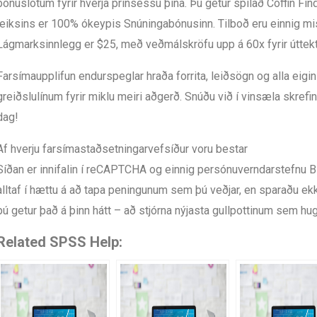
bónuslotum fyrir hverja prinsessu þína. Þú getur spilað Coffin Find-
leiksins er 100% ókeypis Snúningabónusinn. Tilboð eru einnig mi
Lágmarksinnlegg er $25, með veðmálskröfu upp á 60x fyrir úttekti
Farsímaupplifun endurspeglar hraða forrita, leiðsögn og alla eig
greiðslulínum fyrir miklu meiri aðgerð. Snúðu við í vinsæla skrefi
dag!
Af hverju farsímastaðsetningarvefsíður voru bestar
Síðan er innifalin í reCAPTCHA og einnig persónuverndarstefnu Bi
alltaf í hættu á að tapa peningunum sem þú veðjar, en sparaðu ekk
þú getur það á þinn hátt – að stjórna nýjasta gullpottinum sem hu
Related SPSS Help: