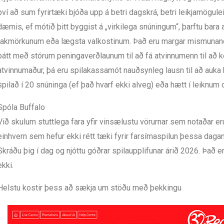
því að sum fyrirtæki bjóða upp á betri dagskrá, betri leikjamögul
dæmis, ef mótið þitt byggist á „virkilega snúningum“, þarftu bara
takmörkunum eða lægsta valkostinum. Það eru margar mismunandi 
þátt með stórum peningaverðlaunum til að fá atvinnumenn til að k
atvinnumaður, þá eru spilakassamót nauðsynleg lausn til að auka 
spilað í 20 snúninga (ef það hvarf ekki alveg) eða hætt í leiknum 
Spóla Buffalo
Við skulum stuttlega fara yfir vinsælustu vörurnar sem notaðar eru 
einhvern sem hefur ekki rétt tæki fyrir farsímaspilun þessa dagana
Skráðu þig í dag og njóttu góðrar spilaupplifunar árið 2026. Það e
ekki.
Helstu kostir þess að sækja um stöðu með þekkingu