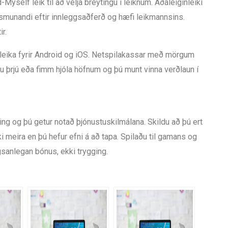
Myself leik til að velja breytingu í leiknum. Aðaleiginleiki
smunandi eftir innleggsaðferð og hæfi leikmannsins.
r.
inleika fyrir Android og iOS. Netspilakassar með mörgum
nu þrjú eða fimm hjóla höfnum og þú munt vinna verðlaun í
ng og þú getur notað þjónustuskilmálana. Skildu að þú ert
i meira en þú hefur efni á að tapa. Spilaðu til gamans og
gsanlegan bónus, ekki trygging.