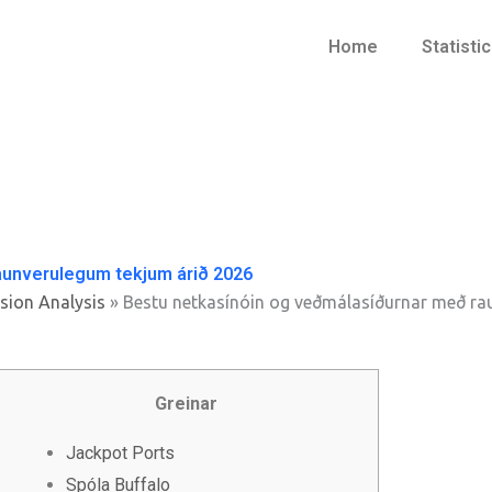
Home
Statisti
aunverulegum tekjum árið 2026
sion Analysis
»
Bestu netkasínóin og veðmálasíðurnar með ra
Greinar
Jackpot Ports
Spóla Buffalo