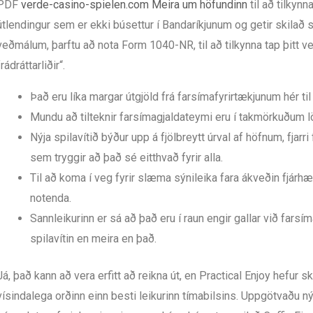
PDF
verde-casino-spielen.com Meira um höfundinn
til að tilkyn
útlendingur sem er ekki búsettur í Bandaríkjunum og getir skilað s
veðmálum, þarftu að nota Form 1040-NR, til að tilkynna tap þitt ve
frádráttarliðir“.
Það eru líka margar útgjöld frá farsímafyrirtækjunum hér til 
Mundu að tilteknir farsímagjaldateymi eru í takmörkuðum 
Nýja spilavítið býður upp á fjölbreytt úrval af höfnum, fja
sem tryggir að það sé eitthvað fyrir alla.
Til að koma í veg fyrir slæma sýnileika fara ákveðin fjárh
notenda.
Sannleikurinn er sá að það eru í raun engir gallar við fars
spilavítin en meira en það.
Já, það kann að vera erfitt að reikna út, en Practical Enjoy hefur 
vísindalega orðinn einn besti leikurinn tímabilsins. Uppgötvaðu