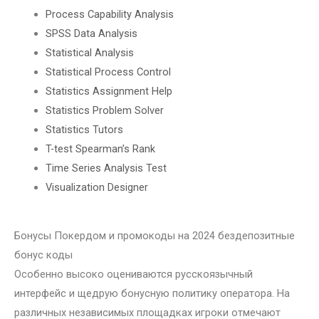
Process Capability Analysis
SPSS Data Analysis
Statistical Analysis
Statistical Process Control
Statistics Assignment Help
Statistics Problem Solver
Statistics Tutors
T-test Spearman’s Rank
Time Series Analysis Test
Visualization Designer
Бонусы Покердом и промокоды на 2024 бездепозитные
бонус коды
Особенно высоко оцениваются русскоязычный
интерфейс и щедрую бонусную политику оператора. На
различных независимых площадках игроки отмечают