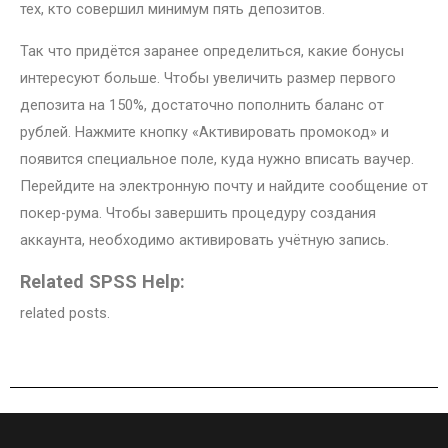
тех, кто совершил минимум пять депозитов.
Так что придётся заранее определиться, какие бонусы
интересуют больше. Чтобы увеличить размер первого
депозита на 150%, достаточно пополнить баланс от
рублей. Нажмите кнопку «Активировать промокод» и
появится специальное поле, куда нужно вписать ваучер.
Перейдите на электронную почту и найдите сообщение от
покер-рума. Чтобы завершить процедуру создания
аккаунта, необходимо активировать учётную запись.
Related SPSS Help:
related posts.