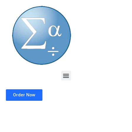
Skip
to
content
Menu
Order Now