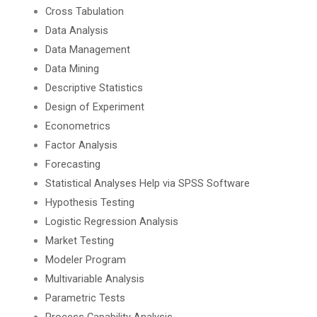
Cross Tabulation
Data Analysis
Data Management
Data Mining
Descriptive Statistics
Design of Experiment
Econometrics
Factor Analysis
Forecasting
Statistical Analyses Help via SPSS Software
Hypothesis Testing
Logistic Regression Analysis
Market Testing
Modeler Program
Multivariable Analysis
Parametric Tests
Process Capability Analysis