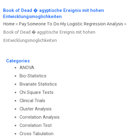
Book of Dead � agyptische Ereignis mit hohen
Entwicklungsmoglichkeiten
Home
»
Pay Someone To Do My Logistic Regression Analysis
»
Book of Dead � agyptische Ereignis mit hohen
Entwicklungsmoglichkeiten
Categories
ANOVA
Bio-Statistics
Bivariate Statistics
Chi Square Tests
Clinical Trials
Cluster Analysis
Correlation Analysis
Correlation Test
Cross Tabulation