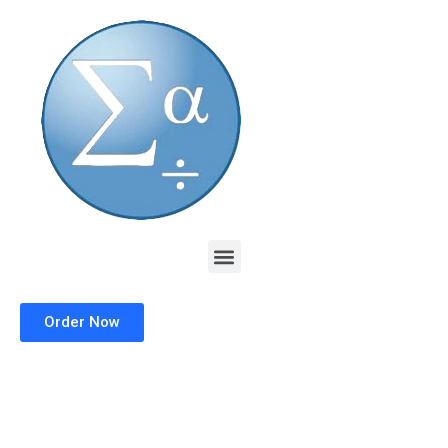
Skip
to
content
Menu
Order Now