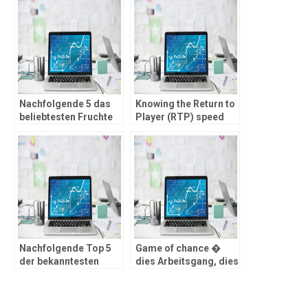
Immediate Victory
Video game
Nachfolgende 5 das
Knowing the Return to
beliebtesten Fruchte
Player (RTP) speed
Slots im Casino
away from a slot
games is crucial to
have improving the
possibility from
winning
Nachfolgende Top 5
Game of chance �
der bekanntesten
dies Arbeitsgang, dies
Fruchte Slots
Zocker hinein
inoffizieller
diesseitigen
mitarbeiter Spielsaal
Verhexung zieht