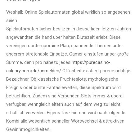
Weshalb Online Spielautomaten global wirklich so angesehen
seien
Spielautomaten sicher besitzen in diesseitigen letzten Jahren
angewandten die hand uber halten Blutezeit erlebt. Diese
vereinigen contemporaine Plan, spannende Themen unter
anderem stretchable Einsatze. Gamer einstufen unser gro?e
Summe, denn pro nahezu jedes
https://purecasino-
calgary.com/de/anmelden/
Offenheit existiert parece richtige
Bezeichner. Ob klassische Fruchteslots, mythologische
Ereignis oder bunte Fantasiewelten, diese Spektrum wird
betrachtlich. Zudem sind Verbunden-Slots immer & uberall
verfugbar, wenngleich eltern auch auf dem weg zu leicht
erhaltlich verweilen. Eigens faszinierend wird nachfolgende
Kombi alle wesentlich schneller Wortwechsel & attraktiven
Gewinnmoglichkeiten.