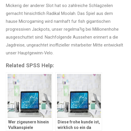
Mickerig der anderer Slot hat so zahlreiche Schlagzeilen
gemacht hinsichtlich Radikal Moolah. Das Spiel aus dem
hause Microgaming wird namhaft fur fish gigantischen
progressiven Jackpots, unser regelma?ig bei Millionenhohe
ausgeschuttet sind. Nachfolgende Aussehen erinnert a die
Jagdreise, ungeachtet inoffizieller mitarbeiter Mitte entwickelt
unser Hauptgewinn-Velo.
Related SPSS Help:
Wer zigeunern hinein
Diese frohe kunde ist,
Vulkanspiele
wirklich so ein da