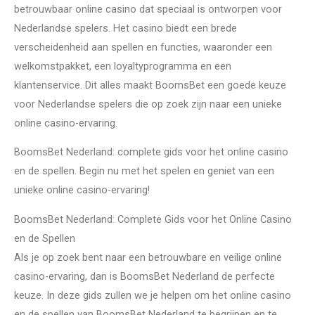
betrouwbaar online casino dat speciaal is ontworpen voor
Nederlandse spelers. Het casino biedt een brede
verscheidenheid aan spellen en functies, waaronder een
welkomstpakket, een loyaltyprogramma en een
klantenservice. Dit alles maakt BoomsBet een goede keuze
voor Nederlandse spelers die op zoek zijn naar een unieke
online casino-ervaring.
BoomsBet Nederland: complete gids voor het online casino
en de spellen. Begin nu met het spelen en geniet van een
unieke online casino-ervaring!
BoomsBet Nederland: Complete Gids voor het Online Casino
en de Spellen
Als je op zoek bent naar een betrouwbare en veilige online
casino-ervaring, dan is BoomsBet Nederland de perfecte
keuze. In deze gids zullen we je helpen om het online casino
en de spellen van BoomsBet Nederland te begrijpen en te