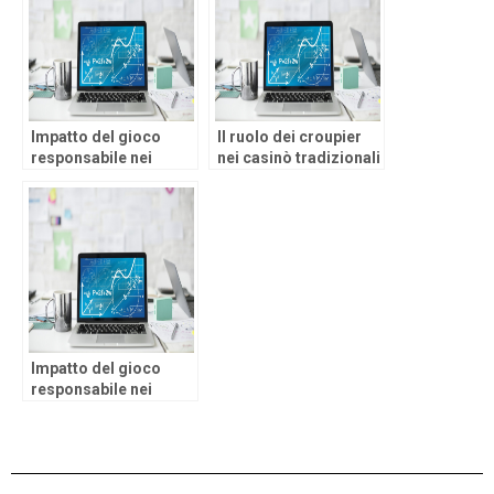
Impatto del gioco
Il ruolo dei croupier
responsabile nei
nei casinò tradizionali
casino
Impatto del gioco
responsabile nei
casino