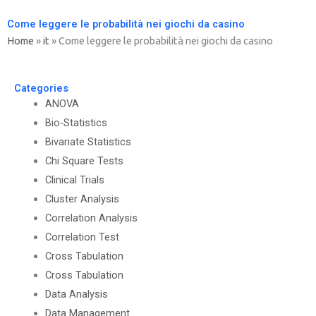
Come leggere le probabilità nei giochi da casino
Home
»
it
»
Come leggere le probabilità nei giochi da casino
Categories
ANOVA
Bio-Statistics
Bivariate Statistics
Chi Square Tests
Clinical Trials
Cluster Analysis
Correlation Analysis
Correlation Test
Cross Tabulation
Cross Tabulation
Data Analysis
Data Management