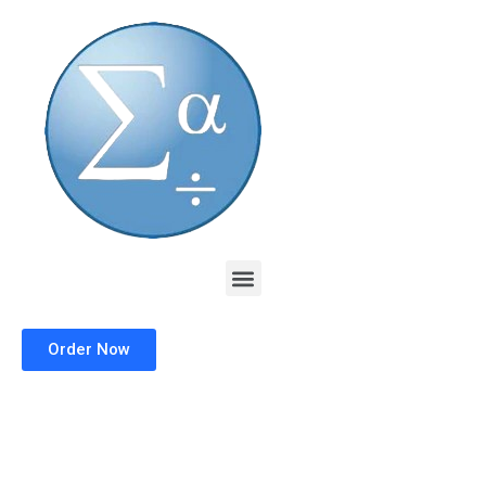
Skip
to
content
Menu
Order Now