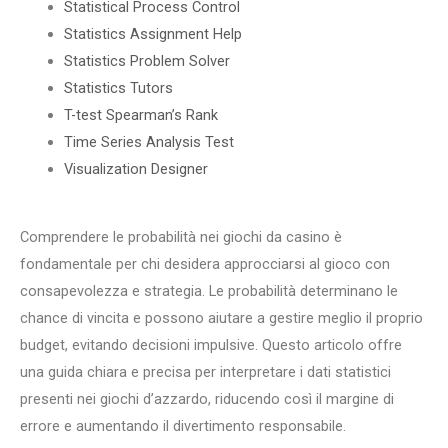
Statistical Process Control
Statistics Assignment Help
Statistics Problem Solver
Statistics Tutors
T-test Spearman’s Rank
Time Series Analysis Test
Visualization Designer
Comprendere le probabilità nei giochi da casino è
fondamentale per chi desidera approcciarsi al gioco con
consapevolezza e strategia. Le probabilità determinano le
chance di vincita e possono aiutare a gestire meglio il proprio
budget, evitando decisioni impulsive. Questo articolo offre
una guida chiara e precisa per interpretare i dati statistici
presenti nei giochi d’azzardo, riducendo così il margine di
errore e aumentando il divertimento responsabile.