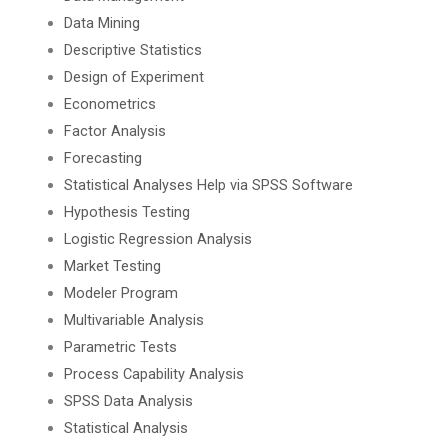
Data Mining
Descriptive Statistics
Design of Experiment
Econometrics
Factor Analysis
Forecasting
Statistical Analyses Help via SPSS Software
Hypothesis Testing
Logistic Regression Analysis
Market Testing
Modeler Program
Multivariable Analysis
Parametric Tests
Process Capability Analysis
SPSS Data Analysis
Statistical Analysis