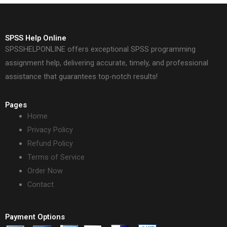
SPSS Help Online
SPSSHELPONLINE offers exceptional SPSS programming
assignment help, delivering accurate, timely, and professional
assistance that guarantees top-notch results!
Pages
Home
Privacy Policy
Refund Policy
Terms of Service
Order Now
Contact
Payment Options