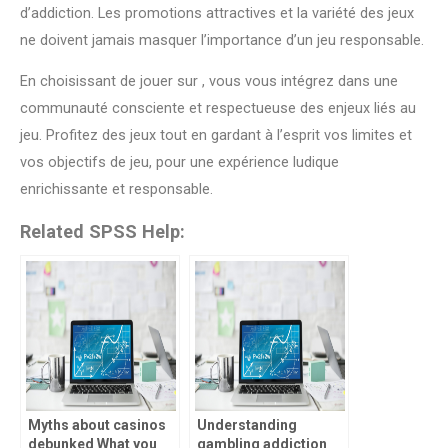
d’addiction. Les promotions attractives et la variété des jeux
ne doivent jamais masquer l’importance d’un jeu responsable.
En choisissant de jouer sur , vous vous intégrez dans une
communauté consciente et respectueuse des enjeux liés au
jeu. Profitez des jeux tout en gardant à l’esprit vos limites et
vos objectifs de jeu, pour une expérience ludique
enrichissante et responsable.
Related SPSS Help:
Myths about casinos
Understanding
debunked What you
gambling addiction