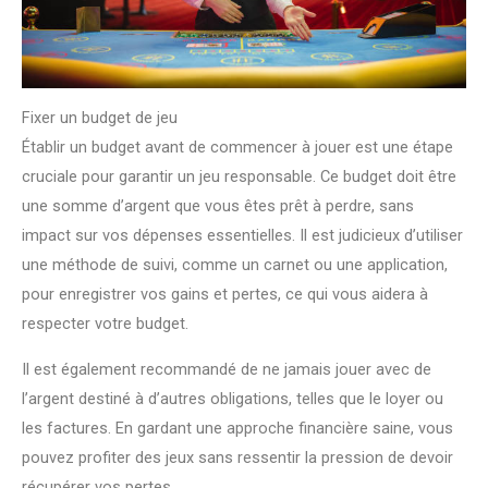
Fixer un budget de jeu
Établir un budget avant de commencer à jouer est une étape
cruciale pour garantir un jeu responsable. Ce budget doit être
une somme d’argent que vous êtes prêt à perdre, sans
impact sur vos dépenses essentielles. Il est judicieux d’utiliser
une méthode de suivi, comme un carnet ou une application,
pour enregistrer vos gains et pertes, ce qui vous aidera à
respecter votre budget.
Il est également recommandé de ne jamais jouer avec de
l’argent destiné à d’autres obligations, telles que le loyer ou
les factures. En gardant une approche financière saine, vous
pouvez profiter des jeux sans ressentir la pression de devoir
récupérer vos pertes.