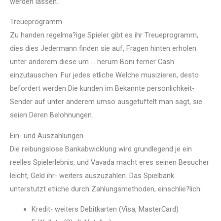
werden lassen.
Treueprogramm
Zu handen regelma?ige Spieler gibt es ihr Treueprogramm,
dies dies Jedermann finden sie auf, Fragen hinten erholen
unter anderem diese um … herum Boni ferner Cash
einzutauschen. Fur jedes etliche Welche musizieren, desto
befordert werden Die kunden im Bekannte personlichkeit-
Sender auf unter anderem umso ausgetuftelt man sagt, sie
seien Deren Belohnungen.
Ein- und Auszahlungen
Die reibungslose Bankabwicklung wird grundlegend je ein
reelles Spielerlebnis, und Vavada macht eres seinen Besucher
leicht, Geld ihr- weiters auszuzahlen. Das Spielbank
unterstutzt etliche durch Zahlungsmethoden, einschlie?lich:
Kredit- weiters Debitkarten (Visa, MasterCard)