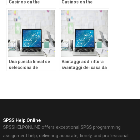
Casinos on the
Casinos on the
internet Looked at via
internet within the
eSIM 5G
Qatar?
Una puesta lineal se
Vantaggi addirittura
selecciona de
svantaggi dei casa da
botones �-� y �+�
gioco di indivis casa
de el menu �Line
da gioco online
Bet�
Americano
SPSS Help Online
SPSSHELPONLINE offers exceptional SPSS programming
assignment help, delivering accurate, timely, and professional