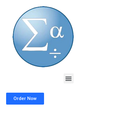
Skip
to
content
Menu
Order Now