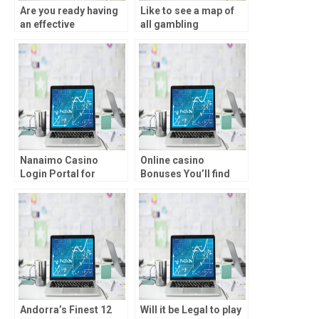
Are you ready having
Like to see a map of
an effective
all gambling
excitement where you
enterprises in
could feel an
Arkansas?
educated internet
casino game?
Nanaimo Casino
Online casino
Login Portal for
Bonuses You’ll find
Online Gaming
during the Kuwait
Options
Online gambling Sites
Andorra’s Finest 12
Will it be Legal to play