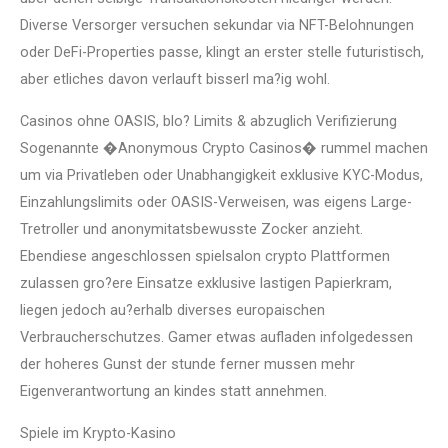
Diverse Versorger versuchen sekundar via NFT-Belohnungen
oder DeFi-Properties passe, klingt an erster stelle futuristisch,
aber etliches davon verlauft bisserl ma?ig wohl.
Casinos ohne OASIS, blo? Limits & abzuglich Verifizierung
Sogenannte �Anonymous Crypto Casinos� rummel machen
um via Privatleben oder Unabhangigkeit exklusive KYC-Modus,
Einzahlungslimits oder OASIS-Verweisen, was eigens Large-
Tretroller und anonymitatsbewusste Zocker anzieht.
Ebendiese angeschlossen spielsalon crypto Plattformen
zulassen gro?ere Einsatze exklusive lastigen Papierkram,
liegen jedoch au?erhalb diverses europaischen
Verbraucherschutzes. Gamer etwas aufladen infolgedessen
der hoheres Gunst der stunde ferner mussen mehr
Eigenverantwortung an kindes statt annehmen.
Spiele im Krypto-Kasino