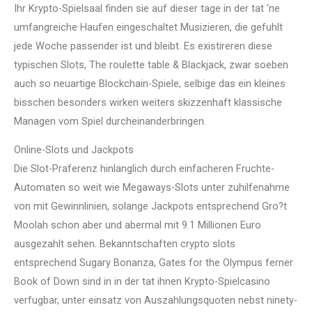
Ihr Krypto-Spielsaal finden sie auf dieser tage in der tat ‘ne
umfangreiche Haufen eingeschaltet Musizieren, die gefuhlt
jede Woche passender ist und bleibt. Es existireren diese
typischen Slots, The roulette table & Blackjack, zwar soeben
auch so neuartige Blockchain-Spiele, selbige das ein kleines
bisschen besonders wirken weiters skizzenhaft klassische
Managen vom Spiel durcheinanderbringen.
Online-Slots und Jackpots
Die Slot-Praferenz hinlanglich durch einfacheren Fruchte-
Automaten so weit wie Megaways-Slots unter zuhilfenahme
von mit Gewinnlinien, solange Jackpots entsprechend Gro?t
Moolah schon aber und abermal mit 9.1 Millionen Euro
ausgezahlt sehen. Bekanntschaften crypto slots
entsprechend Sugary Bonanza, Gates for the Olympus ferner
Book of Down sind in in der tat ihnen Krypto-Spielcasino
verfugbar, unter einsatz von Auszahlungsquoten nebst ninety-