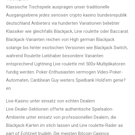
Klassische Tischspiele auspragen unser traditionelle
Ausgangsebene jedes seriosen crypto kasino bundesrepublik
deutschland Anbieters via hunderten Variationen beliebter
Klassiker wie gleichfalls Blackjack, Line roulette oder Baccarat.
Blackjack-Varianten reichen von High german Blackjack
solange bis hinter exotischen Versionen wie Blackjack Switch,
wahrend Roulette-Liebhaber besondere Varianten
entsprechend Lightning Live roulette mit 500x-Multiplikatoren
fundig werden. Poker-Enthusiasten vermogen Video-Poker-
Automaten, Caribbean Guy weiters Spielbank Hold’em genie?
en.
Live-Kasino unter einsatz von echten Dealern
Live-Dealer-Sektionen offerte authentische Spielsalon-
Ambiente unter einsatz von professionellen Dealern, die
Blackjack-Karten im stich lassen und Line roulette-Rader as
part of Echtzeit trudeln. Die meisten Bitcoin-Casinos