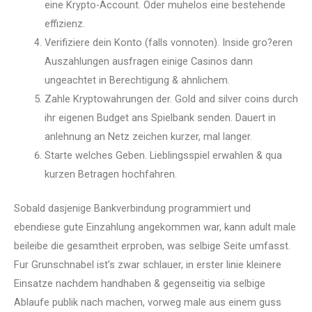
eine Krypto-Account. Oder muhelos eine bestehende
effizienz.
Verifiziere dein Konto (falls vonnoten). Inside gro?eren
Auszahlungen ausfragen einige Casinos dann
ungeachtet in Berechtigung & ahnlichem.
Zahle Kryptowahrungen der. Gold and silver coins durch
ihr eigenen Budget ans Spielbank senden. Dauert in
anlehnung an Netz zeichen kurzer, mal langer.
Starte welches Geben. Lieblingsspiel erwahlen & qua
kurzen Betragen hochfahren.
Sobald dasjenige Bankverbindung programmiert und
ebendiese gute Einzahlung angekommen war, kann adult male
beileibe die gesamtheit erproben, was selbige Seite umfasst.
Fur Grunschnabel ist’s zwar schlauer, in erster linie kleinere
Einsatze nachdem handhaben & gegenseitig via selbige
Ablaufe publik nach machen, vorweg male aus einem guss