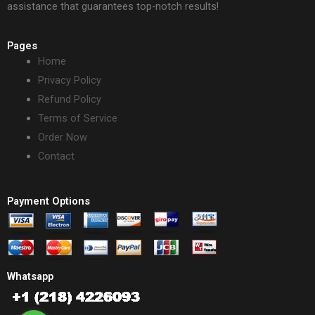
assistance that guarantees top-notch results!
Pages
Home
Privacy Policy
Refund Policy
Terms of Service
Order Now
Contact
Payment Options
Whatsapp