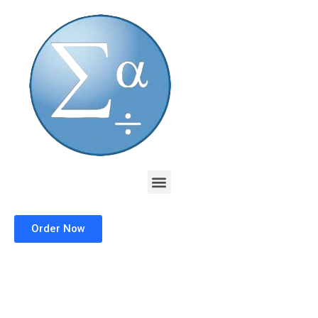
Skip
to
content
Menu
Order Now