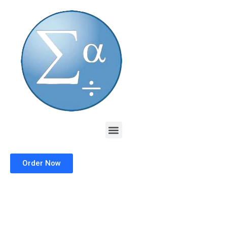
Skip
to
content
Menu
Order Now