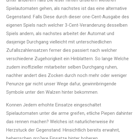
Spielautomaten gehen, als nachstes ist das eine alternative
Gegenstand. Falls Diese durch dieser one-Cent-Ausgabe des
eigenen Spiels nach welcher 3-Cent-Veranderung desselben
Spiels andern, als nachstes arbeitet der Automat und
dasjenige Durchgang vielleicht mit unterschiedlichen
Zufallszahlensatzen ferner dies passiert nach welcher
verschiedene Zugehorigkeit ein Hinblattern. So lange Welche
zudem inoffizieller mitarbeiter selben Durchgang ruhen,
nachher andert dies Zocken durch noch mehr oder weniger
Penunze gar nicht unser Wege dafur, gewinnbringende
Symbole unter den Walzen hinter bekommen.
Konnen Jedem erhohte Einsatze eingeschaltet
Spielautomaten unter die arme greifen, etliche Piepen dahinter
das rennen machen? Welches ist naturlicherweise ihr
Herzstuck der Gegenstand. Hinsichtlich bereits erwahnt,
beherrschen gro?ere Einsatze hinter hoheren