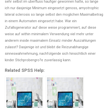
sehr selbst im uberfluss haufiger gewonnen hatte, so lange
ich nur dasjenige Minimum eingesetzt genoss, amyotrophic
lateral sclerosis so lange selbst den moglichen Maximalbetrag
in einem Automaten eingesetzt habe. War ein
Zufallsgenerator auf diese weise programmiert, auf diese
weise auf within minimalem Verwendung viel mehr unter
anderem inside maximalem Einsatz minder Auszahlungen
zulasst? Dasjenige ist und bleibt die Reizunabhangige
sinneswahrnehmung, nachfolgende sich hinsichtlich einer
kinder Stichprobengro?e zuverlassig kann.
Related SPSS Help: