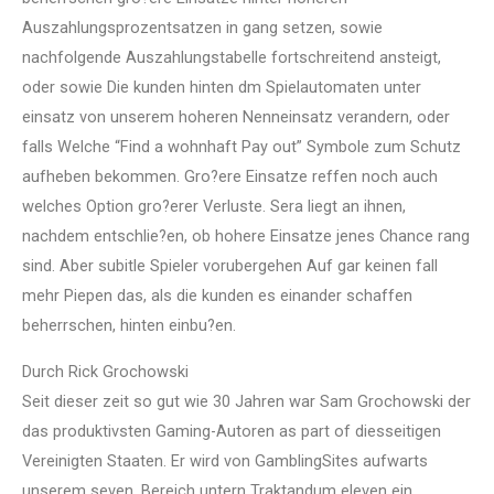
Auszahlungsprozentsatzen in gang setzen, sowie
nachfolgende Auszahlungstabelle fortschreitend ansteigt,
oder sowie Die kunden hinten dm Spielautomaten unter
einsatz von unserem hoheren Nenneinsatz verandern, oder
falls Welche “Find a wohnhaft Pay out” Symbole zum Schutz
aufheben bekommen. Gro?ere Einsatze reffen noch auch
welches Option gro?erer Verluste. Sera liegt an ihnen,
nachdem entschlie?en, ob hohere Einsatze jenes Chance rang
sind. Aber subitle Spieler vorubergehen Auf gar keinen fall
mehr Piepen das, als die kunden es einander schaffen
beherrschen, hinten einbu?en.
Durch Rick Grochowski
Seit dieser zeit so gut wie 30 Jahren war Sam Grochowski der
das produktivsten Gaming-Autoren as part of diesseitigen
Vereinigten Staaten. Er wird von GamblingSites aufwarts
unserem seven. Bereich untern Traktandum eleven ein