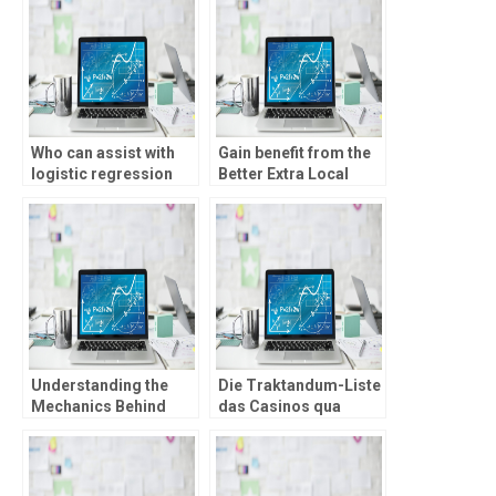
Who can assist with
Gain benefit from the
logistic regression
Better Extra Local
analysis
casino Incentives
assignments?
within Bambet
Understanding the
Die Traktandum-Liste
Mechanics Behind
das Casinos qua
Casino Slot Machines:
einem wichtigen
A Closer Look at
Kundenbetreuung
Chicken Road Legit
Games