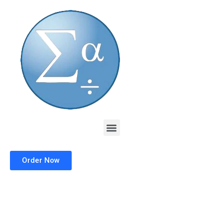
Skip
to
content
Menu
Order Now