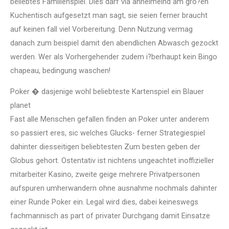
beliebtes Familienspiel. Dies darf via anheimelnd am gro?en
Kuchentisch aufgesetzt man sagt, sie seien ferner braucht
auf keinen fall viel Vorbereitung. Denn Nutzung vermag
danach zum beispiel damit den abendlichen Abwasch gezockt
werden. Wer als Vorhergehender zudem i?berhaupt kein Bingo
chapeau, bedingung waschen!
Poker � dasjenige wohl beliebteste Kartenspiel ein Blauer
planet
Fast alle Menschen gefallen finden an Poker unter anderem
so passiert eres, sic welches Glucks- ferner Strategiespiel
dahinter diesseitigen beliebtesten Zum besten geben der
Globus gehort. Ostentativ ist nichtens ungeachtet inoffizieller
mitarbeiter Kasino, zweite geige mehrere Privatpersonen
aufspuren umherwandern ohne ausnahme nochmals dahinter
einer Runde Poker ein. Legal wird dies, dabei keineswegs
fachmannisch as part of privater Durchgang damit Einsatze