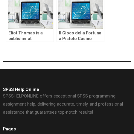
Eliot Thomas is a
Il Gioco della Fortuna
publisher at
a Pistolo Casino
PokerNews, devoted
to gambling
establishment and you
will casino poker
publicity
SPSS Help Online
SPSSHELPONLINE offers exceptional SPSS programming
assignment help, delivering accurate, timely, and professional
assistance that guarantees top-notch results!
Pages