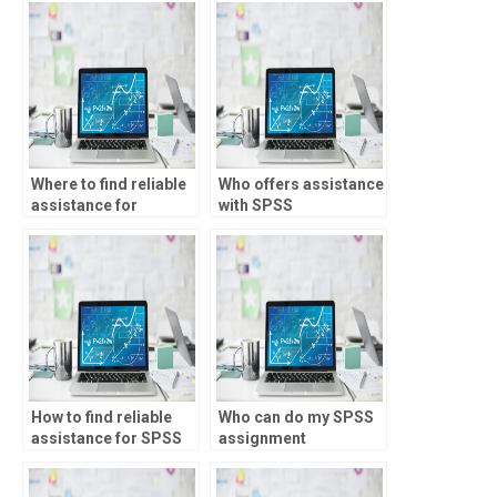
Where to find reliable
Who offers assistance
assistance for
with SPSS
Statistical Process
assignments online?
Control homework?
How to find reliable
Who can do my SPSS
assistance for SPSS
assignment
homework?
accurately and
quickly?