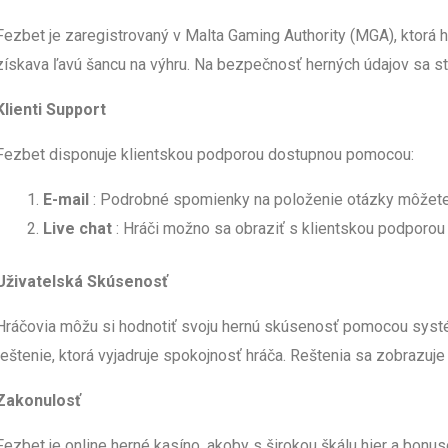
Fezbet je zaregistrovaný v Malta Gaming Authority (MGA), ktorá
získava ľavú šancu na výhru. Na bezpečnosť herných údajov sa s
Klienti Support
Fezbet disponuje klientskou podporou dostupnou pomocou:
E-mail
: Podrobné spomienky na položenie otázky môžete 
Live chat
: Hráči možno sa obraziť s klientskou podporou
Uživatelská Skúsenosť
Hráčovia môžu si hodnotiť svoju hernú skúsenosť pomocou systé
reštenie, ktorá vyjadruje spokojnosť hráča. Reštenia sa zobrazuje 
Zakonulosť
Fezbet je online herné kasíno, akoby s širokou škálu hier a bonus