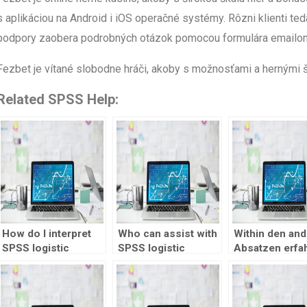
s aplikáciou na Android i iOS operačné systémy. Rôzni klienti t
podpory zaobera podrobných otázok pomocou formulára emailo
Fezbet je vítané slobodne hráči, akoby s možnosťami a hernými 
Related SPSS Help:
How do I interpret
Who can assist with
Within den an
SPSS logistic
SPSS logistic
Absatzen erfa
regression odds
regression residual
respons was 
ratios?
analysis?
immer, was re
zum Zum best
geben kennen