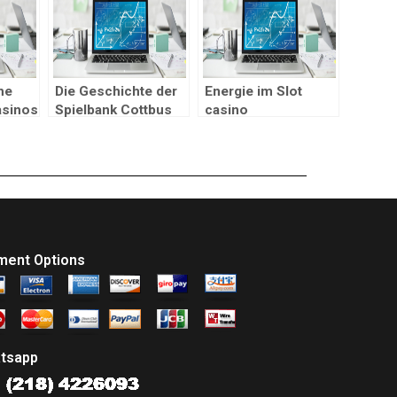
he
Die Geschichte der
Energie im Slot
asinos
Spielbank Cottbus
casino
 in
als Beispiel für den
6?
Glücksspielmarkt in
Deutschland
ment Options
tsapp