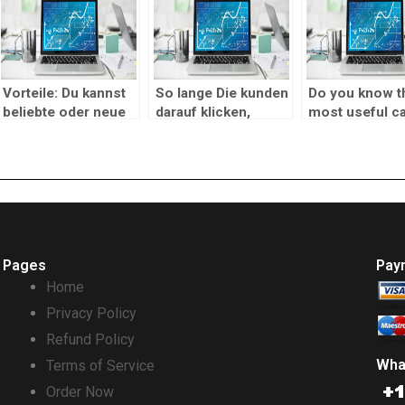
musst
Vorteile: Du kannst
So lange Die kunden
Do you know t
beliebte oder neue
darauf klicken,
most useful c
Spielautomaten
beziehen unsereiner
on the internet
austesten, frei dein
vielleicht eine
britain for 202
eigenes Piepen zu
Vermittlungsgebuhr
aufs spiel setzen
Pages
Pay
Home
Privacy Policy
Refund Policy
Wha
Terms of Service
Order Now