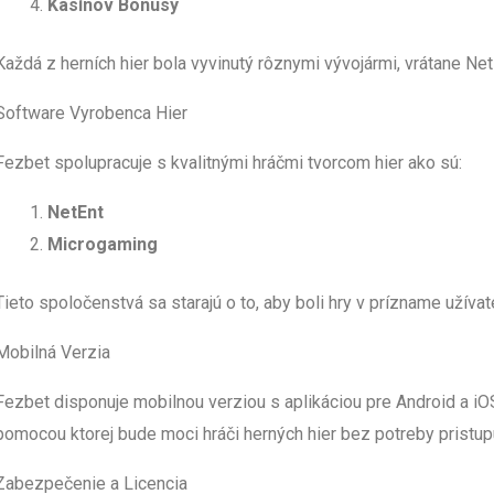
Kasínov Bonusy
Každá z herních hier bola vyvinutý rôznymi vývojármi, vrátane N
Software Vyrobenca Hier
Fezbet spolupracuje s kvalitnými hráčmi tvorcom hier ako sú:
NetEnt
Microgaming
Tieto spoločenstvá sa starajú o to, aby boli hry v prízname užívat
Mobilná Verzia
Fezbet disponuje mobilnou verziou s aplikáciou pre Android a iO
pomocou ktorej bude moci hráči herných hier bez potreby pristup
Zabezpečenie a Licencia