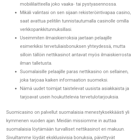
mobiililaitteella joko vaaka- tai pystyasennossa.
Mikäli valintasi on sen sijaan rekisteröintivapaa casino,
saat avattua pelitilin tunnistautumalla casinolle omilla
verkkopankkitunnuksillasi.
Useimmiten ilmaiskierroksia jaetaan pelaajille
esimerkiksi tervetuliaisbonuksen yhteydessä, mutta
silloin tällöin nettikasinot antavat myös ilmaiskierrosta
ilman talletusta.
Suomalaisille pelaajille paras nettikasino on sellainen,
joka tarjoaa kaiken informaation suomeksi.
Nämä uudet toimijat taistelevat uusista asiakkaista ja
tarjoavat usein houkuttelevia tervetulotarjouksia.
Suomicasino on palvellut suomalaisia menestyksekkäästi yli
kymmenen vuoden ajan. Meidän missiomme in auttaa
suomalaisia löytämään turvalliset nettikasinot eri makuun.
Sivuiltamme löydät eksklusiivisia bonuksia, päivittyvät