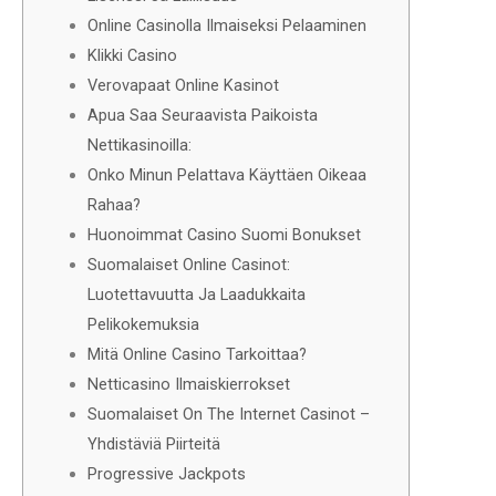
Online Casinolla Ilmaiseksi Pelaaminen
Klikki Casino
Verovapaat Online Kasinot
Apua Saa Seuraavista Paikoista
Nettikasinoilla:
Onko Minun Pelattava Käyttäen Oikeaa
Rahaa?
Huonoimmat Casino Suomi Bonukset
Suomalaiset Online Casinot:
Luotettavuutta Ja Laadukkaita
Pelikokemuksia
Mitä Online Casino Tarkoittaa?
Netticasino Ilmaiskierrokset
Suomalaiset On The Internet Casinot –
Yhdistäviä Piirteitä
Progressive Jackpots