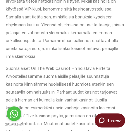
arvokasta tietoa nettikasinoihin liittyen. Mikäli kasinolla on
käytössä VIP-klubi, kerromme siitä kasinoarvosteluissa.
Samalla saat tietää sen, minkälaisia bonuksia kyseiseen
ohjelmaan kuuluu. Yleensä ohjelmissa on useita tasoja, joissa
pelaajat voivat nousta ylemmäksi keräämällä enemmän
uskollisuuspisteitä. Parhaimmillaan palkinnot saattavat olla
useita satoja euroja, minkä lisäksi kasinot antavat pelaajille
ilmaiskierroksia.
Suomalaiset On The Web Casinot – Yhdistäviä Piirteitä
Arvostellessamme suomalaisille pelaajille suunnattuja
kasinoita kiinnitämme huolellisesti huomiota etenkin sen
seuraaviin ominaisuuksiin. Parhaat uudet kasinot tarjoavat
pelejä hieman eri kulmalla kuin vanhat kasinot. Uusilla
kasinoilla on esimerkiksi usein vanhoja kasinoita laajempi
valikoima” “live-kasinon pöytiä, ja mukaan on otettu myös
uusia pelintuottajia. Muutamat uudet kasinot ovat myös