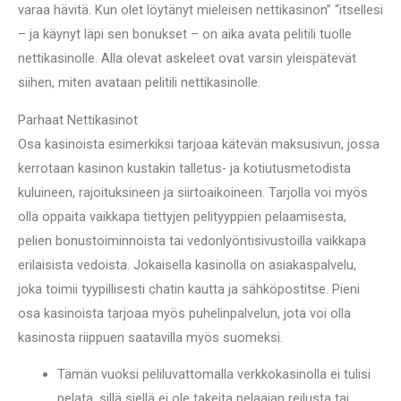
varaa hävitä. Kun olet löytänyt mieleisen nettikasinon” “itsellesi
– ja käynyt läpi sen bonukset – on aika avata pelitili tuolle
nettikasinolle. Alla olevat askeleet ovat varsin yleispätevät
siihen, miten avataan pelitili nettikasinolle.
Parhaat Nettikasinot
Osa kasinoista esimerkiksi tarjoaa kätevän maksusivun, jossa
kerrotaan kasinon kustakin talletus- ja kotiutusmetodista
kuluineen, rajoituksineen ja siirtoaikoineen. Tarjolla voi myös
olla oppaita vaikkapa tiettyjen pelityyppien pelaamisesta,
pelien bonustoiminnoista tai vedonlyöntisivustoilla vaikkapa
erilaisista vedoista. Jokaisella kasinolla on asiakaspalvelu,
joka toimii tyypillisesti chatin kautta ja sähköpostitse. Pieni
osa kasinoista tarjoaa myös puhelinpalvelun, jota voi olla
kasinosta riippuen saatavilla myös suomeksi.
Tämän vuoksi peliluvattomalla verkkokasinolla ei tulisi
pelata, sillä siellä ei ole takeita pelaajan reilusta tai