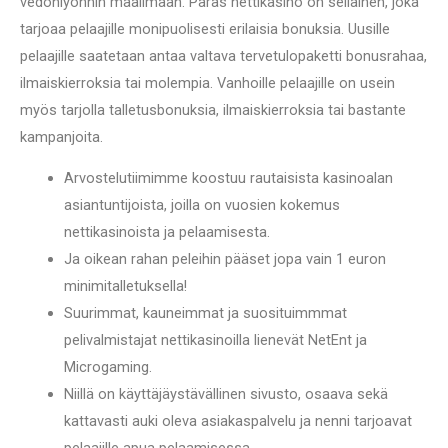
vedonlyönnin maailmaan. Paras nettikasino on sellainen, joka
tarjoaa pelaajille monipuolisesti erilaisia bonuksia. Uusille
pelaajille saatetaan antaa valtava tervetulopaketti bonusrahaa,
ilmaiskierroksia tai molempia. Vanhoille pelaajille on usein
myös tarjolla talletusbonuksia, ilmaiskierroksia tai bastante
kampanjoita.
Arvostelutiimimme koostuu rautaisista kasinoalan
asiantuntijoista, joilla on vuosien kokemus
nettikasinoista ja pelaamisesta.
Ja oikean rahan peleihin pääset jopa vain 1 euron
minimitalletuksella!
Suurimmat, kauneimmat ja suosituimmmat
pelivalmistajat nettikasinoilla lienevät NetEnt ja
Microgaming.
Niillä on käyttäjäystävällinen sivusto, osaava sekä
kattavasti auki oleva asiakaspalvelu ja nenni tarjoavat