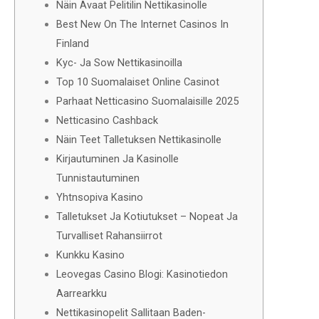
Näin Avaat Pelitilin Nettikasinolle
Best New On The Internet Casinos In
Finland
Kyc- Ja Sow Nettikasinoilla
Top 10 Suomalaiset Online Casinot
Parhaat Netticasino Suomalaisille 2025
Netticasino Cashback
Näin Teet Talletuksen Nettikasinolle
Kirjautuminen Ja Kasinolle
Tunnistautuminen
Yhtnsopiva Kasino
Talletukset Ja Kotiutukset – Nopeat Ja
Turvalliset Rahansiirrot
Kunkku Kasino
Leovegas Casino Blogi: Kasinotiedon
Aarrearkku
Nettikasinopelit Sallitaan Baden-