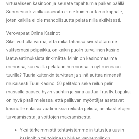
virtuaaliseen kasinoon ja seurata tapahtumia paikan päällä.
Suomessa kivijalkakasinoita ei ole kuin muutama kappale,
joten kaikilla ei ole mahdollisuutta pelata niillä aktiivisesti.
Verovapaat Online Kasinot
Siksi voit olla varma, että mikä tahansa sivustoltamme
valitsemasi pelipaikka, on kaikin puolin turvallinen kasino
laatuvaatimuksista tinkimättä. Mihin on kasinomaailma
menossa, kun välillä pelataan hurmiossa ja nyt mennään
tuurilla? Tuuria kuitenkin tarvitaan ja siinä auttaa nimensä
mukaisesti Tuuri Kasino. 50 pelitalon sekä reilun pelin
massalla pääsee hyvin vauhtiin ja siinä auttaa Trustly. Lopuksi,
on hyvä pitää mielessä, että peliluvan myöntäjät asettavat
kasinoille erilaisia vaatimuksia reilusta pelistä, asiakastietojen
turvaamisesta ja voittojen maksamisesta.
Yksi tärkeimmistä tehtävistämme in tutustua uusiin
kasinoihin tai toisinaan hiukan vanhempiinkin.