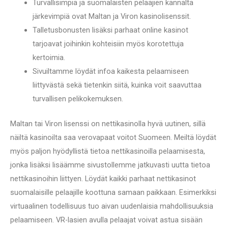
Turvallisimpia ja suomalaisten pelaajien kannalta
järkevimpiä ovat Maltan ja Viron kasinolisenssit.
Talletusbonusten lisäksi parhaat online kasinot
tarjoavat joihinkin kohteisiin myös korotettuja
kertoimia.
Sivuiltamme löydät infoa kaikesta pelaamiseen
liittyvästä sekä tietenkin siitä, kuinka voit saavuttaa
turvallisen pelikokemuksen.
Maltan tai Viron lisenssi on nettikasinolla hyvä uutinen, sillä
näiltä kasinoilta saa verovapaat voitot Suomeen. Meiltä löydät
myös paljon hyödyllistä tietoa nettikasinoilla pelaamisesta,
jonka lisäksi lisäämme sivustollemme jatkuvasti uutta tietoa
nettikasinoihin liittyen. Löydät kaikki parhaat nettikasinot
suomalaisille pelaajille koottuna samaan paikkaan. Esimerkiksi
virtuaalinen todellisuus tuo aivan uudenlaisia mahdollisuuksia
pelaamiseen. VR-lasien avulla pelaajat voivat astua sisään