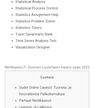
Statistical Analysis
Statistical Process Control
Statistics Assignment Help
Statistics Problem Solver
Statistics Tutors
T-test Spearman’s Rank
Time Series Analysis Test
Visualization Designer
Nettikasino Fi: Suomen Luotettavin Kasino-opas 2025
Content
Uudet Online Casinot: Tuoreita Ja
Innovatiivisia Pelikokemuksia
Parhaat Nettikasinot
Lisenssi Ja Laillisuus