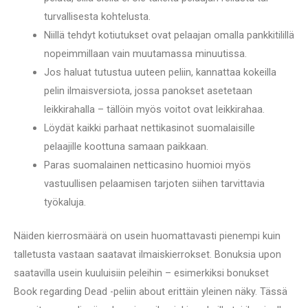
turvallisesta kohtelusta.
Niillä tehdyt kotiutukset ovat pelaajan omalla pankkitilillä
nopeimmillaan vain muutamassa minuutissa.
Jos haluat tutustua uuteen peliin, kannattaa kokeilla
pelin ilmaisversiota, jossa panokset asetetaan
leikkirahalla – tällöin myös voitot ovat leikkirahaa.
Löydät kaikki parhaat nettikasinot suomalaisille
pelaajille koottuna samaan paikkaan.
Paras suomalainen netticasino huomioi myös
vastuullisen pelaamisen tarjoten siihen tarvittavia
työkaluja.
Näiden kierrosmäärä on usein huomattavasti pienempi kuin
talletusta vastaan saatavat ilmaiskierrokset. Bonuksia upon
saatavilla usein kuuluisiin peleihin – esimerkiksi bonukset
Book regarding Dead -peliin about erittäin yleinen näky. Tässä