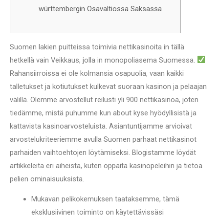
württembergin Osavaltiossa Saksassa
Suomen lakien puitteissa toimivia nettikasinoita in tällä
hetkellä vain Veikkaus, jolla in monopoliasema Suomessa.
Rahansiirroissa ei ole kolmansia osapuolia, vaan kaikki
talletukset ja kotiutukset kulkevat suoraan kasinon ja pelaajan
välillä. Olemme arvostellut reilusti yli 900 nettikasinoa, joten
tiedämme, mistä puhumme kun about kyse hyödyllisistä ja
kattavista kasinoarvosteluista. Asiantuntijamme arvioivat
arvostelukriteeriemme avulla Suomen parhaat nettikasinot
parhaiden vaihtoehtojen löytämiseksi. Blogistamme löydät
artikkeleita eri aiheista, kuten oppaita kasinopeleihin ja tietoa
pelien ominaisuuksista.
Mukavan pelikokemuksen taataksemme, tämä
eksklusiivinen toiminto on käytettävissäsi