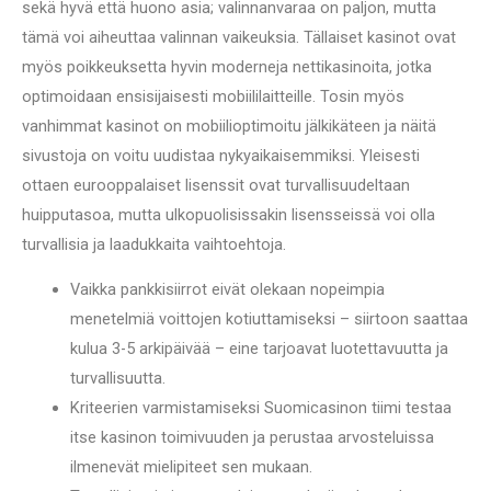
sekä hyvä että huono asia; valinnanvaraa on paljon, mutta
tämä voi aiheuttaa valinnan vaikeuksia. Tällaiset kasinot ovat
myös poikkeuksetta hyvin moderneja nettikasinoita, jotka
optimoidaan ensisijaisesti mobiililaitteille. Tosin myös
vanhimmat kasinot on mobiilioptimoitu jälkikäteen ja näitä
sivustoja on voitu uudistaa nykyaikaisemmiksi. Yleisesti
ottaen eurooppalaiset lisenssit ovat turvallisuudeltaan
huipputasoa, mutta ulkopuolisissakin lisensseissä voi olla
turvallisia ja laadukkaita vaihtoehtoja.
Vaikka pankkisiirrot eivät olekaan nopeimpia
menetelmiä voittojen kotiuttamiseksi – siirtoon saattaa
kulua 3-5 arkipäivää – eine tarjoavat luotettavuutta ja
turvallisuutta.
Kriteerien varmistamiseksi Suomicasinon tiimi testaa
itse kasinon toimivuuden ja perustaa arvosteluissa
ilmenevät mielipiteet sen mukaan.