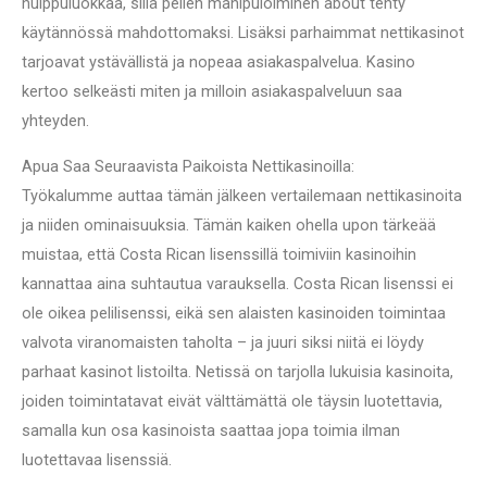
huippuluokkaa, sillä pelien manipuloiminen about tehty
käytännössä mahdottomaksi. Lisäksi parhaimmat nettikasinot
tarjoavat ystävällistä ja nopeaa asiakaspalvelua. Kasino
kertoo selkeästi miten ja milloin asiakaspalveluun saa
yhteyden.
Apua Saa Seuraavista Paikoista Nettikasinoilla:
Työkalumme auttaa tämän jälkeen vertailemaan nettikasinoita
ja niiden ominaisuuksia. Tämän kaiken ohella upon tärkeää
muistaa, että Costa Rican lisenssillä toimiviin kasinoihin
kannattaa aina suhtautua varauksella. Costa Rican lisenssi ei
ole oikea pelilisenssi, eikä sen alaisten kasinoiden toimintaa
valvota viranomaisten taholta – ja juuri siksi niitä ei löydy
parhaat kasinot listoilta. Netissä on tarjolla lukuisia kasinoita,
joiden toimintatavat eivät välttämättä ole täysin luotettavia,
samalla kun osa kasinoista saattaa jopa toimia ilman
luotettavaa lisenssiä.