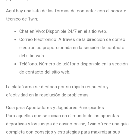
Aquí hay una lista de las formas de contactar con el soporte
técnico de 1win:
Chat en Vivo: Disponible 24/7 en el sitio web.
Correo Electrónico: A través de la dirección de correo
electrónico proporcionada en la sección de contacto
del sitio web.
Teléfono: Número de teléfono disponible en la sección
de contacto del sitio web.
La plataforma se destaca por su rápida respuesta y
efectividad en la resolución de problemas.
Guía para Apostadores y Jugadores Principiantes
Para aquellos que se inician en el mundo de las apuestas
deportivas y los juegos de casino online, 1win ofrece una guía
completa con consejos y estrategias para maximizar sus