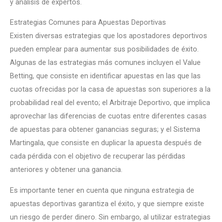
y análisis de expertos.
Estrategias Comunes para Apuestas Deportivas
Existen diversas estrategias que los apostadores deportivos
pueden emplear para aumentar sus posibilidades de éxito.
Algunas de las estrategias más comunes incluyen el Value
Betting, que consiste en identificar apuestas en las que las
cuotas ofrecidas por la casa de apuestas son superiores a la
probabilidad real del evento; el Arbitraje Deportivo, que implica
aprovechar las diferencias de cuotas entre diferentes casas
de apuestas para obtener ganancias seguras; y el Sistema
Martingala, que consiste en duplicar la apuesta después de
cada pérdida con el objetivo de recuperar las pérdidas
anteriores y obtener una ganancia.
Es importante tener en cuenta que ninguna estrategia de
apuestas deportivas garantiza el éxito, y que siempre existe
un riesgo de perder dinero. Sin embargo, al utilizar estrategias