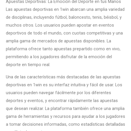
Apuestas Deportivas: La Emoción del Deporte en tus Manos
Las apuestas deportivas en 1win abarcan una amplia variedad
de disciplinas, incluyendo fútbol, baloncesto, tenis, béisbol, y
muchos otros. Los usuarios pueden apostar en eventos
deportivos de todo el mundo, con cuotas competitivas y una
amplia gama de mercados de apuestas disponibles. La
plataforma ofrece tanto apuestas prepartido como en vivo,
permitiendo a los jugadores disfrutar de la emoción del
deporte en tiempo real.
Una de las características más destacadas de las apuestas
deportivas en 1win es su interfaz intuitiva y fácil de usar. Los
usuarios pueden navegar fácilmente por los diferentes
deportes y eventos, y encontrar rápidamente las apuestas
que desean realizar. La plataforma también ofrece una amplia
gama de herramientas y recursos para ayudar a los jugadores
a tomar decisiones informadas, como estadísticas detalladas