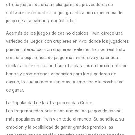
ofrece juegos de una amplia gama de proveedores de
software de renombre, lo que garantiza una experiencia de
juego de alta calidad y confiabilidad.
Además de los juegos de casino clásicos, 1win ofrece una
variedad de juegos con crupieres en vivo, donde los jugadores
pueden interactuar con crupieres reales en tiempo real. Esto
crea una experiencia de juego más inmersiva y auténtica,
similar a la de un casino físico. La plataforma también ofrece
bonos y promociones especiales para los jugadores de
casino, lo que aumenta aún más la emoción y la posibilidad
de ganar.
La Popularidad de las Tragamonedas Online
Las tragamonedas online son uno de los juegos de casino
más populares en 1win y en todo el mundo. Su sencillez, su
emoción y la posibilidad de ganar grandes premios las