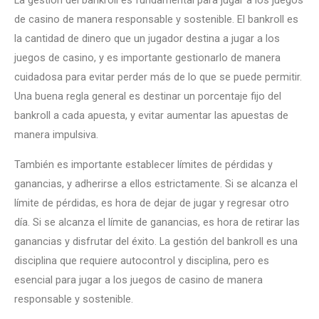
La gestión del bankroll es fundamental para jugar a los juegos
de casino de manera responsable y sostenible. El bankroll es
la cantidad de dinero que un jugador destina a jugar a los
juegos de casino, y es importante gestionarlo de manera
cuidadosa para evitar perder más de lo que se puede permitir.
Una buena regla general es destinar un porcentaje fijo del
bankroll a cada apuesta, y evitar aumentar las apuestas de
manera impulsiva.
También es importante establecer límites de pérdidas y
ganancias, y adherirse a ellos estrictamente. Si se alcanza el
límite de pérdidas, es hora de dejar de jugar y regresar otro
día. Si se alcanza el límite de ganancias, es hora de retirar las
ganancias y disfrutar del éxito. La gestión del bankroll es una
disciplina que requiere autocontrol y disciplina, pero es
esencial para jugar a los juegos de casino de manera
responsable y sostenible.