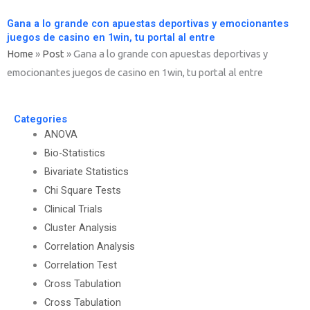
Gana a lo grande con apuestas deportivas y emocionantes
juegos de casino en 1win, tu portal al entre
Home
»
Post
»
Gana a lo grande con apuestas deportivas y
emocionantes juegos de casino en 1win, tu portal al entre
Categories
ANOVA
Bio-Statistics
Bivariate Statistics
Chi Square Tests
Clinical Trials
Cluster Analysis
Correlation Analysis
Correlation Test
Cross Tabulation
Cross Tabulation