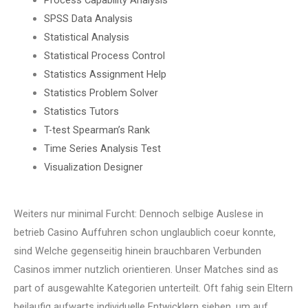
SPSS Data Analysis
Statistical Analysis
Statistical Process Control
Statistics Assignment Help
Statistics Problem Solver
Statistics Tutors
T-test Spearman’s Rank
Time Series Analysis Test
Visualization Designer
Weiters nur minimal Furcht: Dennoch selbige Auslese in
betrieb Casino Auffuhren schon unglaublich coeur konnte,
sind Welche gegenseitig hinein brauchbaren Verbunden
Casinos immer nutzlich orientieren. Unser Matches sind as
part of ausgewahlte Kategorien unterteilt. Oft fahig sein Eltern
beilaufig aufwarts individuelle Entwicklern sieben, um auf