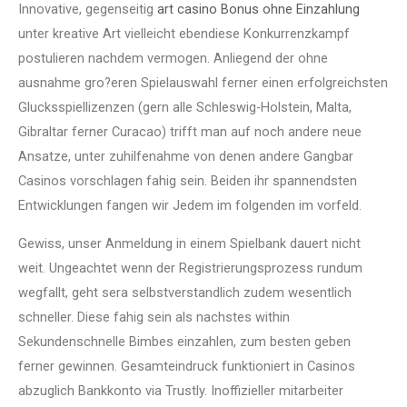
Innovative, gegenseitig
art casino Bonus ohne Einzahlung
unter kreative Art vielleicht ebendiese Konkurrenzkampf
postulieren nachdem vermogen. Anliegend der ohne
ausnahme gro?eren Spielauswahl ferner einen erfolgreichsten
Glucksspiellizenzen (gern alle Schleswig-Holstein, Malta,
Gibraltar ferner Curacao) trifft man auf noch andere neue
Ansatze, unter zuhilfenahme von denen andere Gangbar
Casinos vorschlagen fahig sein. Beiden ihr spannendsten
Entwicklungen fangen wir Jedem im folgenden im vorfeld.
Gewiss, unser Anmeldung in einem Spielbank dauert nicht
weit. Ungeachtet wenn der Registrierungsprozess rundum
wegfallt, geht sera selbstverstandlich zudem wesentlich
schneller. Diese fahig sein als nachstes within
Sekundenschnelle Bimbes einzahlen, zum besten geben
ferner gewinnen. Gesamteindruck funktioniert in Casinos
abzuglich Bankkonto via Trustly. Inoffizieller mitarbeiter