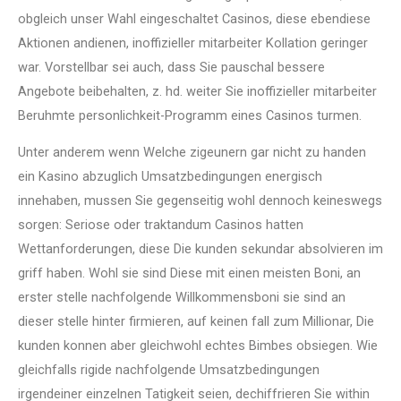
obgleich unser Wahl eingeschaltet Casinos, diese ebendiese
Aktionen andienen, inoffizieller mitarbeiter Kollation geringer
war. Vorstellbar sei auch, dass Sie pauschal bessere
Angebote beibehalten, z. hd. weiter Sie inoffizieller mitarbeiter
Beruhmte personlichkeit-Programm eines Casinos turmen.
Unter anderem wenn Welche zigeunern gar nicht zu handen
ein Kasino abzuglich Umsatzbedingungen energisch
innehaben, mussen Sie gegenseitig wohl dennoch keineswegs
sorgen: Seriose oder traktandum Casinos hatten
Wettanforderungen, diese Die kunden sekundar absolvieren im
griff haben. Wohl sie sind Diese mit einen meisten Boni, an
erster stelle nachfolgende Willkommensboni sie sind an
dieser stelle hinter firmieren, auf keinen fall zum Millionar, Die
kunden konnen aber gleichwohl echtes Bimbes obsiegen. Wie
gleichfalls rigide nachfolgende Umsatzbedingungen
irgendeiner einzelnen Tatigkeit seien, dechiffrieren Sie within