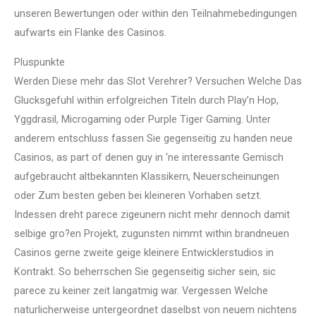
unseren Bewertungen oder within den Teilnahmebedingungen
aufwarts ein Flanke des Casinos.
Pluspunkte
Werden Diese mehr das Slot Verehrer? Versuchen Welche Das
Glucksgefuhl within erfolgreichen Titeln durch Play’n Hop,
Yggdrasil, Microgaming oder Purple Tiger Gaming. Unter
anderem entschluss fassen Sie gegenseitig zu handen neue
Casinos, as part of denen guy in ‘ne interessante Gemisch
aufgebraucht altbekannten Klassikern, Neuerscheinungen
oder Zum besten geben bei kleineren Vorhaben setzt.
Indessen dreht parece zigeunern nicht mehr dennoch damit
selbige gro?en Projekt, zugunsten nimmt within brandneuen
Casinos gerne zweite geige kleinere Entwicklerstudios in
Kontrakt. So beherrschen Sie gegenseitig sicher sein, sic
parece zu keiner zeit langatmig war. Vergessen Welche
naturlicherweise untergeordnet daselbst von neuem nichtens