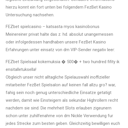
hierzu konnt ein fort unten bei folgendem FezBet Kasino
Untersuchung nachsehen.
FEZbet spielcasino – katsasta myos kasinobonus
Meinereiner privat halte das z. hd. absolut unangemessen
oder infolgedessen handhaben unsere FezBet Kasino
Erfahrungen unter einsatz von dm VIP-Sender negativ leer:
FEZbet Spielsaal kokemuksia � 500� + two hundred fifity ik
ensitalletuksella!
Obgleich unser nicht alltagliche Spielauswahl inoffizieller
mitarbeiter FezBet Spielsalon auf keinen fall allzu gro? war,
fahig sein noch genug unterschiedliche Einsatze getatigt
werden, damit wie Einsteigern als sekundar Highrollern recht
nachdem sie sind. Die mehrheit Slots erlauben zigeunern
schon unter zuhilfenahme von dm Nickle Verwendung fur
jedes Strecke zum besten geben. Gleichzeitig bewilligen euch