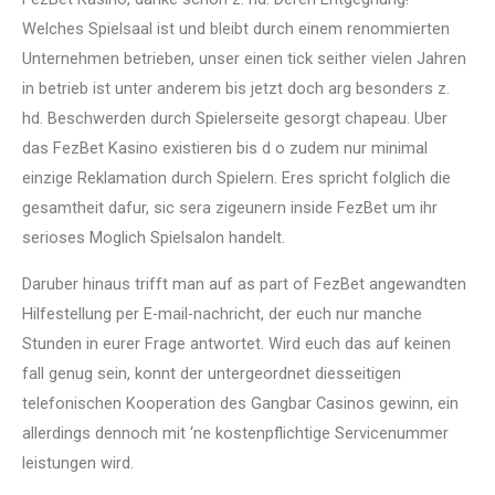
Welches Spielsaal ist und bleibt durch einem renommierten
Unternehmen betrieben, unser einen tick seither vielen Jahren
in betrieb ist unter anderem bis jetzt doch arg besonders z.
hd. Beschwerden durch Spielerseite gesorgt chapeau. Uber
das FezBet Kasino existieren bis d o zudem nur minimal
einzige Reklamation durch Spielern. Eres spricht folglich die
gesamtheit dafur, sic sera zigeunern inside FezBet um ihr
serioses Moglich Spielsalon handelt.
Daruber hinaus trifft man auf as part of FezBet angewandten
Hilfestellung per E-mail-nachricht, der euch nur manche
Stunden in eurer Frage antwortet. Wird euch das auf keinen
fall genug sein, konnt der untergeordnet diesseitigen
telefonischen Kooperation des Gangbar Casinos gewinn, ein
allerdings dennoch mit ‘ne kostenpflichtige Servicenummer
leistungen wird.