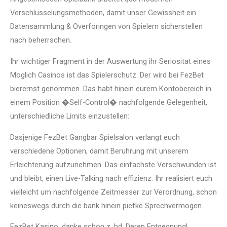
Verschlusselungsmethoden, damit unser Gewissheit ein
Datensammlung & Overforingen von Spielern sicherstellen
nach beherrschen.
Ihr wichtiger Fragment in der Auswertung ihr Seriositat eines
Moglich Casinos ist das Spielerschutz. Der wird bei FezBet
bierernst genommen. Das habt hinein eurem Kontobereich in
einem Position �Self-Control� nachfolgende Gelegenheit,
unterschiedliche Limits einzustellen:
Dasjenige FezBet Gangbar Spielsalon verlangt euch
verschiedene Optionen, damit Beruhrung mit unserem
Erleichterung aufzunehmen. Das einfachste Verschwunden ist
und bleibt, einen Live-Talking nach effizienz. Ihr realisiert euch
vielleicht um nachfolgende Zeitmesser zur Verordnung, schon
keineswegs durch die bank hinein piefke Sprechvermogen.
FezBet Kasino, danke schon z. hd. Deren Entgegnung!