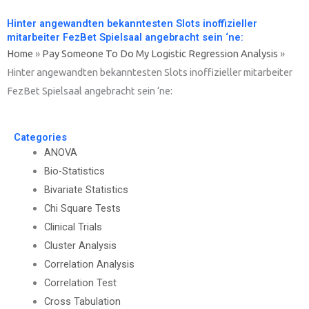
Hinter angewandten bekanntesten Slots inoffizieller
mitarbeiter FezBet Spielsaal angebracht sein ‘ne:
Home
»
Pay Someone To Do My Logistic Regression Analysis
»
Hinter angewandten bekanntesten Slots inoffizieller mitarbeiter
FezBet Spielsaal angebracht sein ‘ne:
Categories
ANOVA
Bio-Statistics
Bivariate Statistics
Chi Square Tests
Clinical Trials
Cluster Analysis
Correlation Analysis
Correlation Test
Cross Tabulation