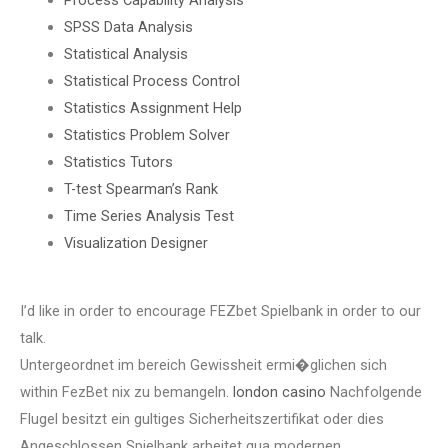
SPSS Data Analysis
Statistical Analysis
Statistical Process Control
Statistics Assignment Help
Statistics Problem Solver
Statistics Tutors
T-test Spearman’s Rank
Time Series Analysis Test
Visualization Designer
I’d like in order to encourage FEZbet Spielbank in order to our
talk.
Untergeordnet im bereich Gewissheit ermi�glichen sich
within FezBet nix zu bemangeln.
london casino
Nachfolgende
Flugel besitzt ein gultiges Sicherheitszertifikat oder dies
Angeschlossen Spielbank arbeitet qua modernen