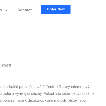
Order Now
cs
Contact
 štěstí
mnoha hráčů po celém světě. Tento zábavný internetový
stor a vynikající služby. Pokud jste ještě nikdy nehráli v
ké bonusy máte k dispozici, které metody platby jsou