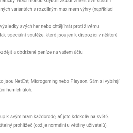
aticky. Hráči mohou kdykoli zkusit změřit své štěstí i
různých variantách s rozdílným maximem výhry (například
a výsledky svých her nebo chtějí hrát proti živému
tak speciální soutěže, které jsou jen k dispozici v některé
později) a obdržené peníze na vašem účtu.
o jsou NetEnt, Microgaming nebo Playson. Sám si vybírají
ání herních úloh.
p k svým hram každorodě, ať jste kdekoliv na světě,
itelný prohlížeč (což je normální u většiny uživatelů).