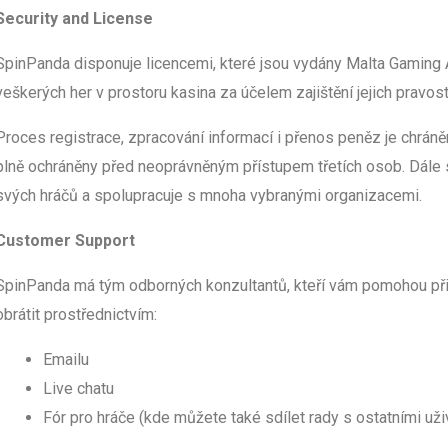
Security and License
SpinPanda disponuje licencemi, které jsou vydány Malta Gaming A
veškerých her v prostoru kasina za účelem zajištění jejich pravost
Proces registrace, zpracování informací i přenos peněz je chrán
plně ochráněny před neoprávněným přístupem třetích osob. Dále s
svých hráčů a spolupracuje s mnoha vybranými organizacemi.
Customer Support
SpinPanda má tým odborných konzultantů, kteří vám pomohou při
obrátit prostřednictvím:
Emailu
Live chatu
Fór pro hráče (kde můžete také sdílet rady s ostatními uživ