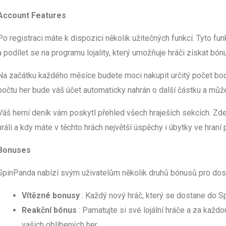
Account Features
Po registraci máte k dispozici několik užitečných funkcí. Tyto f
a podílet se na programu lojality, který umožňuje hráči získat bó
Na začátku každého měsíce budete moci nakupit určitý počet bod
počtu her bude váš účet automaticky nahrán o další částku a můž
Váš herní deník vám poskytl přehled všech hraješích sekcích. Zde
hráli a kdy máte v těchto hrách největší úspěchy i úbytky ve hraní
Bonuses
SpinPanda nabízí svým uživatelům několik druhů bónusů pro dosaž
Vítězné bonusy
: Každý nový hráč, který se dostane do S
Reakční bónus
: Pamatujte si své lojální hráče a za kaž
vašich oblíbených her.