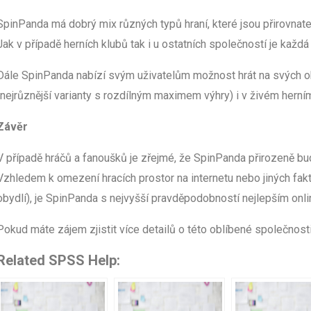
SpinPanda má dobrý mix různých typů hraní, které jsou přirovnate
Jak v případě herních klubů tak i u ostatních společností je každ
Dále SpinPanda nabízí svým uživatelům možnost hrát na svých ob
(nejrůznější varianty s rozdílným maximem výhry) i v živém herním
Závěr
V případě hráčů a fanoušků je zřejmé, že SpinPanda přirozeně bu
Vzhledem k omezení hracích prostor na internetu nebo jiných fakt
obydlí), je SpinPanda s nejvyšší pravděpodobností nejlepším onli
Pokud máte zájem zjistit více detailů o této oblíbené společnosti 
Related SPSS Help: