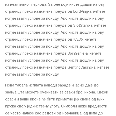
из неактивног периода. За оне који нисте дошли на ову
страницу преко назначене понуде од LordPing-а, нећете
испуњавати услове за понуду. Ако нисте дошли на ову
страницу преко назначене понуде од SlotStars-а, нећете
испуњавати услове за понуду. Ако нисте дошли на ову
страницу преко назначене понуде од ICE36, нећете
испуњавати услове за понуду. Ако нисте дошли на ову
страницу преко назначене понуде SpinGenie-а, нећете
испуњавати услове за понуду. Ако нисте дошли на ову
страницу преко назначене понуде GentingCasino-а, нећете
испуњавати услове за понуду.
Нова табела исплата наводи зараде и јасно даје до
знања шта можете очекивати за сваки број икона. Свежи
ораси и ваше иконе ће бити приметне јер свака од њих
пружа своју јединствену улогу. Симболи ниже вредности
се често налазе као редови од новчаница, од џепа до