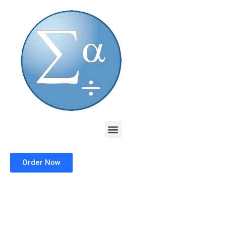
Skip
to
content
Menu
Order Now