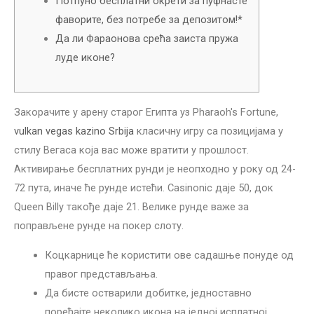
Потпуно бесплатни окрети за пуфнасте
фаворите, без потребе за депозитом!*
Да ли Фараонова срећа заиста пружа
луде иконе?
Закорачите у арену старог Египта уз Pharaoh's Fortune,
vulkan vegas kazino Srbija
класичну игру са позицијама у
стилу Вегаса која вас може вратити у прошлост.
Активирање бесплатних рунди је неопходно у року од 24-
72 пута, иначе ће рунде истећи. Casinonic даје 50, док
Queen Billy такође даје 21.
Велике рунде важе за
поправљене рунде на покер слоту.
Коцкарнице ће користити ове садашње понуде од
правог представљања.
Да бисте остварили добитке, једноставно
поређајте неколико икона на једној исплатној