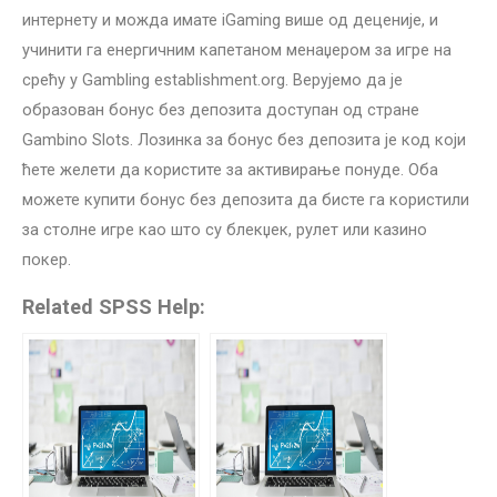
интернету и можда имате iGaming више од деценије, и
учинити га енергичним капетаном менаџером за игре на
срећу у Gambling establishment.org. Верујемо да је
образован бонус без депозита доступан од стране
Gambino Slots. Лозинка за бонус без депозита је код који
ћете желети да користите за активирање понуде. Оба
можете купити бонус без депозита да бисте га користили
за столне игре као што су блекџек, рулет или казино
покер.
Related SPSS Help: