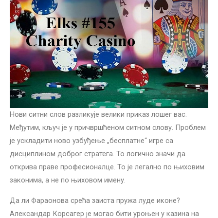
Нови ситни слов разликује велики приказ лошег вас.
Међутим, кључ је у причвршћеном ситном слову. Проблем
је ускладити ново узбуђење „бесплатне“ игре са
дисциплином доброг стратега. То логично значи да
открива праве професионалце. То је легално по њиховим
законима, а не по њиховом имену.
Да ли Фараонова срећа заиста пружа луде иконе?
Александар Корсагер је могао бити уроњен у казина на