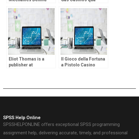
Casino Slot Machines:
einem wichtigen
A Closer Look at
Kundenbetreuung
Chicken Road Legit
Games
Eliot Thomas is a
Il Gioco della Fortuna
publisher at
a Pistolo Casino
PokerNews, devoted
to gambling
establishment and you
will casino poker
publicity
SPSS Help Online
SPSSHELPONLINE offers exceptional SPSS programming
assignment help, delivering accurate, timely, and professional