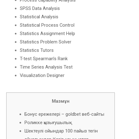
SPSS Data Analysis
Statistical Analysis
Statistical Process Control
Statistics Assignment Help
Statistics Problem Solver
Statistics Tutors
T-test Spearman’s Rank
Time Series Analysis Test
Visualization Designer
Мазмұн
Бонус ережелері – goldbet веб-сайты
Роликке қызығушылық
Шектеулі ойындар 100 пайыз тегін