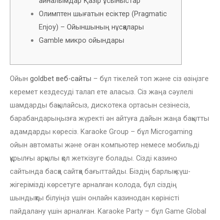
айналымдар Қазір ұсыныстар
Олимптен шығатын есіктер (Pragmatic
Enjoy) – Ойыншының нұсқалары
Gamble микро ойындары
Ойын
goldbet веб-сайты
– бұл тікелей топ және сіз өзіңізге
керемет кездесуді талап ете аласыз. Сіз жаңа сәулелі
шамдарды бақылайсыз, дискотека ортасын сезінесіз,
барабандарыңызға жүректі ән айтуға дайын жаңа бақытты
адамдарды көресіз. Karaoke Group – бұл Microgaming
ойын автоматы және оған компьютер немесе мобильді
құрылғы арқылы қол жеткізуге болады. Сізді казино
сайтында басқа сайтқа бағыттайды.
Біздің барлық күш-
жігерімізді көрсетуге арналған колода, бұл сіздің
шындықты білуіңіз үшін онлайн казинодан көріністі
пайдалану үшін арналған. Karaoke Party – бұл Game Global