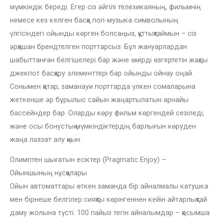
мүмкіндік береді. Егер сіз әйгілі телехикаяның, фильмнің
немесе кез келген басқа поп-музыка символының
үлгісіндегі ойынды көрген болсаңыз, құттықтаймын – сіз
әрқашан брендтелген порттарсыз. Бұл жануарлардан
шабыттанған белгішелері бар және өмірді өзгертетін жақсы
джекпот басқару элементтері бар ойынды ойнау оңай.
Сонымен қатар, заманауи порттарда үлкен сомаларына
жеткенше әр бұрылыс сайын жаңартылатын арнайы
бассейндер бар. Оларды көру фильм көргендей сезіледі,
және осы бонустық мүмкіндіктердің барлығын көруден
жаңа ләззат алу қиын.
Олимптен шығатын есіктер (Pragmatic Enjoy) –
Ойыншының нұсқалары
Ойын автоматтары өткен заманда бір айналмалы катушка
мен бірнеше белгілер сияқты көрінгеннен кейін айтарлықтай
даму жолына түсті. 100 пайыз тегін айналымдар – қосымша