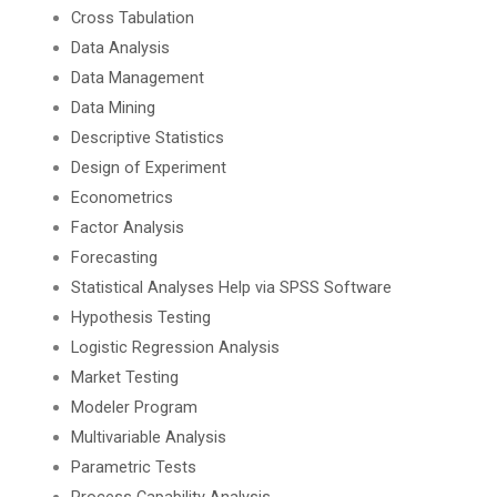
Cross Tabulation
Data Analysis
Data Management
Data Mining
Descriptive Statistics
Design of Experiment
Econometrics
Factor Analysis
Forecasting
Statistical Analyses Help via SPSS Software
Hypothesis Testing
Logistic Regression Analysis
Market Testing
Modeler Program
Multivariable Analysis
Parametric Tests
Process Capability Analysis