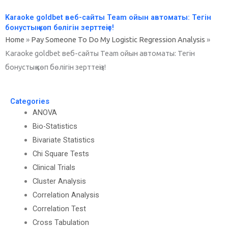
Karaoke goldbet веб-сайты Team ойын автоматы: Тегін
бонустың көп бөлігін зерттеңіз!
Home
»
Pay Someone To Do My Logistic Regression Analysis
»
Karaoke goldbet веб-сайты Team ойын автоматы: Тегін
бонустың көп бөлігін зерттеңіз!
Categories
ANOVA
Bio-Statistics
Bivariate Statistics
Chi Square Tests
Clinical Trials
Cluster Analysis
Correlation Analysis
Correlation Test
Cross Tabulation