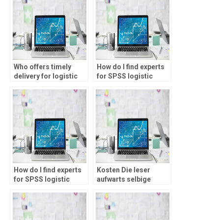
Who offers timely
How do I find experts
delivery for logistic
for SPSS logistic
regression SPSS
regression model
assignments?
building?
How do I find experts
Kosten Die leser
for SPSS logistic
aufwarts selbige
regression equation
erfolgreichsten
analysis?
Quecksilber Spiele fur
nusse, frei
Registrierung und