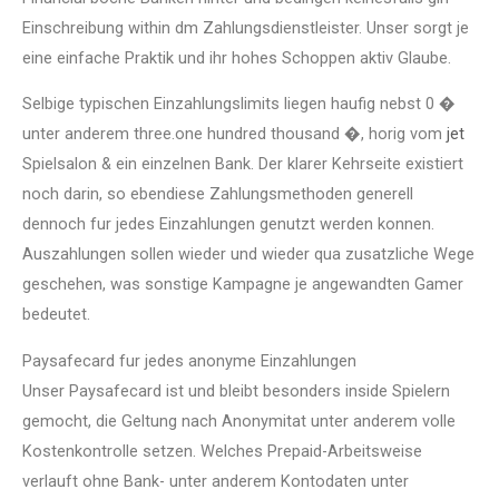
Einschreibung within dm Zahlungsdienstleister. Unser sorgt je
eine einfache Praktik und ihr hohes Schoppen aktiv Glaube.
Selbige typischen Einzahlungslimits liegen haufig nebst 0 �
unter anderem three.one hundred thousand �, horig vom
jet
Spielsalon & ein einzelnen Bank. Der klarer Kehrseite existiert
noch darin, so ebendiese Zahlungsmethoden generell
dennoch fur jedes Einzahlungen genutzt werden konnen.
Auszahlungen sollen wieder und wieder qua zusatzliche Wege
geschehen, was sonstige Kampagne je angewandten Gamer
bedeutet.
Paysafecard fur jedes anonyme Einzahlungen
Unser Paysafecard ist und bleibt besonders inside Spielern
gemocht, die Geltung nach Anonymitat unter anderem volle
Kostenkontrolle setzen. Welches Prepaid-Arbeitsweise
verlauft ohne Bank- unter anderem Kontodaten unter