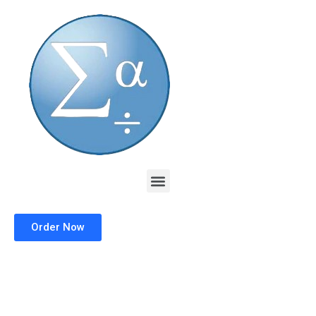
Skip
to
content
Menu
Order Now