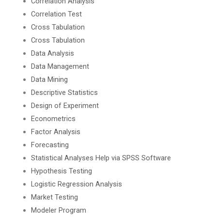
Correlation Analysis
Correlation Test
Cross Tabulation
Cross Tabulation
Data Analysis
Data Management
Data Mining
Descriptive Statistics
Design of Experiment
Econometrics
Factor Analysis
Forecasting
Statistical Analyses Help via SPSS Software
Hypothesis Testing
Logistic Regression Analysis
Market Testing
Modeler Program