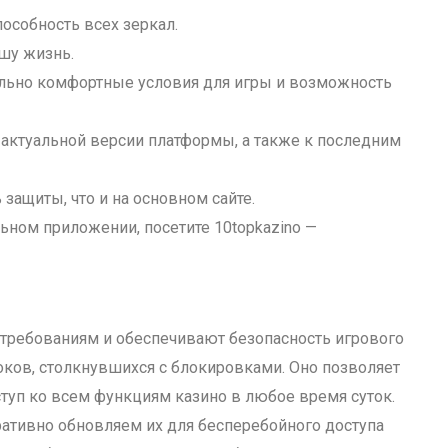
особность всех зеркал.
шу жизнь.
льно комфортные условия для игры и возможность
 актуальной версии платформы, а также к последним
 защиты, что и на основном сайте.
ном приложении, посетите 10topkazino —
требованиям и обеспечивают безопасность игрового
роков, столкнувшихся с блокировками. Оно позволяет
туп ко всем функциям казино в любое время суток.
ативно обновляем их для бесперебойного доступа