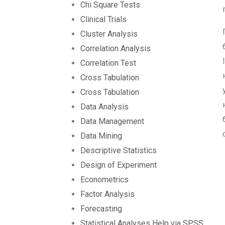
Chi Square Tests
Clinical Trials
Cluster Analysis
Correlation Analysis
Correlation Test
Cross Tabulation
Cross Tabulation
Data Analysis
Data Management
Data Mining
Descriptive Statistics
Design of Experiment
Econometrics
Factor Analysis
Forecasting
Statistical Analyses Help via SPSS