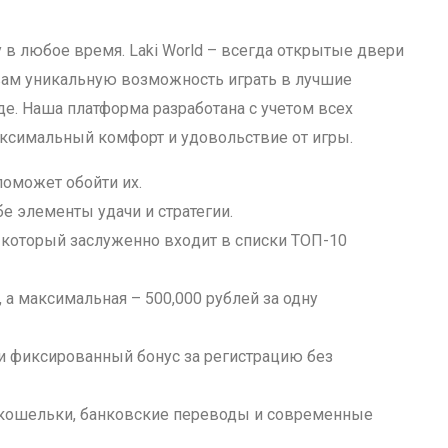
в любое время. Laki World – всегда открытые двери
т вам уникальную возможность играть в лучшие
еде. Наша платформа разработана с учетом всех
ксимальный комфорт и удовольствие от игры.
поможет обойти их.
ебе элементы удачи и стратегии.
кoтopый зacлужeннo вxoдит в cпиcки TOП-10
 а максимальная – 500,000 рублей за одну
и фиксированный бонус за регистрацию без
кошельки, банковские переводы и современные