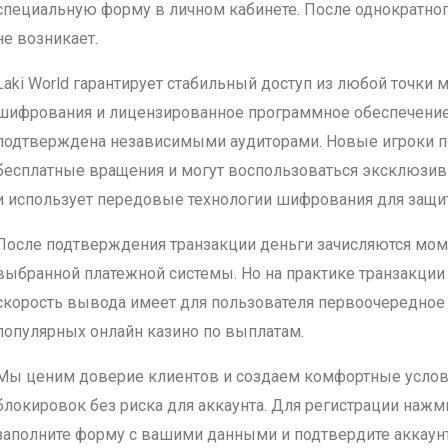
специальную форму в личном кабинете. После однократно
не возникает.
Laki World гарантирует стабильный доступ из любой точки
шифрования и лицензированное программное обеспечение.
подтверждена независимыми аудиторами. Новые игроки по
бесплатные вращения и могут воспользоваться эксклюзив
и использует передовые технологии шифрования для защи
После подтверждения транзакции деньги зачисляются моме
выбранной платежной системы. Но на практике транзакции 
скорость вывода имеет для пользователя первоочередное 
популярных онлайн казино по выплатам.
Мы ценим доверие клиентов и создаем комфортные услови
блокировок без риска для аккаунта. Для регистрации нажми
заполните форму с вашими данными и подтвердите аккаунт 