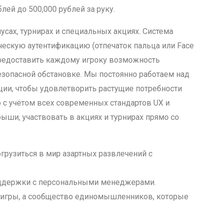
лей до 500,000 рублей за руку.
ах, турнирах и специальных акциях. Система
ескую аутентификацию (отпечаток пальца или Face
предоставить каждому игроку возможность
зопасной обстановке. Мы постоянно работаем над
ии, чтобы удовлетворить растущие потребности
с учётом всех современных стандартов UX и
ыши, участвовать в акциях и турнирах прямо со
огрузиться в мир азартных развлечений с
оддержки с персональными менеджерами.
ля игры, а сообщество единомышленников, которые