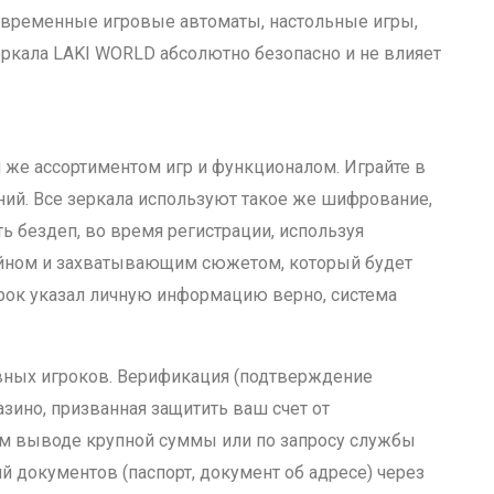
овременные игровые автоматы, настольные игры,
еркала LAKI WORLD абсолютно безопасно и не влияет
 же ассортиментом игр и функционалом. Играйте в
ний. Все зеркала используют такое же шифрование,
ть бездеп, во время регистрации, используя
айном и захватывающим сюжетом, который будет
грок указал личную информацию верно, система
ивных игроков. Верификация (подтверждение
зино, призванная защитить ваш счет от
ом выводе крупной суммы или по запросу службы
й документов (паспорт, документ об адресе) через