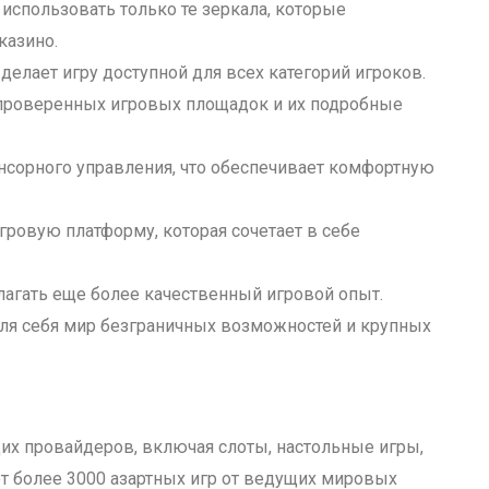
использовать только те зеркала, которые
казино.
 делает игру доступной для всех категорий игроков.
 проверенных игровых площадок и их подробные
нсорного управления, что обеспечивает комфортную
гровую платформу, которая сочетает в себе
агать еще более качественный игровой опыт.
для себя мир безграничных возможностей и крупных
их провайдеров, включая слоты, настольные игры,
ет более 3000 азартных игр от ведущих мировых