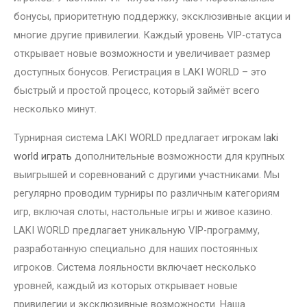
бонусы, приоритетную поддержку, эксклюзивные акции и
многие другие привилегии. Каждый уровень VIP-статуса
открывает новые возможности и увеличивает размер
доступных бонусов. Регистрация в LAKI WORLD – это
быстрый и простой процесс, который займёт всего
несколько минут.
Турнирная система LAKI WORLD предлагает игрокам
laki
world играть
дополнительные возможности для крупных
выигрышей и соревнований с другими участниками. Мы
регулярно проводим турниры по различным категориям
игр, включая слоты, настольные игры и живое казино.
LAKI WORLD предлагает уникальную VIP-программу,
разработанную специально для наших постоянных
игроков. Система лояльности включает несколько
уровней, каждый из которых открывает новые
привилегии и эксклюзивные возможности. Наша