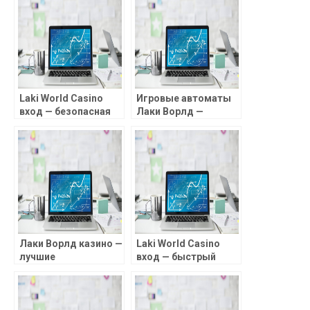
стабильными
для всех игроков
выплатами для всех
платформы
категорий игроков
онлайн‑казино
Laki World Casino
Игровые автоматы
вход — безопасная
Лаки Ворлд —
авторизация и
лучшие слоты с
доступ ко всем
бонусами,
игровым разделам
фриспинами и
казино без
уникальными
ограничений и
игровыми
задержек
механиками для всех
игроков
Лаки Ворлд казино —
Laki World Casino
лучшие
вход — быстрый
предложения для
доступ к аккаунту и
комфортной игры на
игровым
реальные деньги и
возможностям
участия в турнирах
платформы Laki