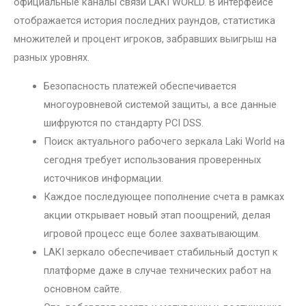
официальные каналы связи LAKI WORLD. В интерфейсе
отображается история последних раундов, статистика
множителей и процент игроков, забравших выигрыш на
разных уровнях.
Безопасность платежей обеспечивается
многоуровневой системой защиты, а все данные
шифруются по стандарту PCI DSS.
Поиск актуального рабочего зеркала Laki World на
сегодня требует использования проверенных
источников информации.
Каждое последующее пополнение счета в рамках
акции открывает новый этап поощрений, делая
игровой процесс еще более захватывающим.
LAKI зеркало обеспечивает стабильный доступ к
платформе даже в случае технических работ на
основном сайте.