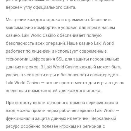
верхнем углу официального сайта.
Мы ценим каждого игрока и стремимся обеспечить
максимально комфортные условия для игры в нашем
казино. Laki World Casino обеспечивает полную
безопасность всех операций. Наше казино Laki World
работает по лицензии и использует современные
технологии шифрования SSL для защиты персональных
данных игроков. В Laki World Casino каждый может быть
уверен в честности игры и безопасности своих средств.
Laki World Casino — это не просто место для игры, а целая
вселенная возможностей для каждого игрока.
При недоступности основного домена верификацию и
вход можно пройти через рабочее зеркало Laki World —
функционал и защита данных идентичны. Зеркальный
ресурс особенно полезен игрокам из регионов с