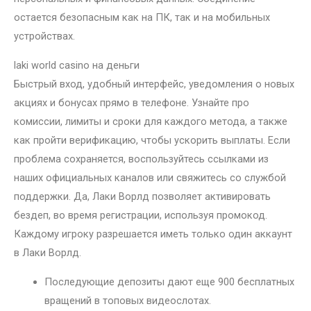
остается безопасным как на ПК, так и на мобильных
устройствах.
laki world casino на деньги
Быстрый вход, удобный интерфейс, уведомления о новых
акциях и бонусах прямо в телефоне. Узнайте про
комиссии, лимиты и сроки для каждого метода, а также
как пройти верификацию, чтобы ускорить выплаты. Если
проблема сохраняется, воспользуйтесь ссылками из
наших официальных каналов или свяжитесь со службой
поддержки. Да, Лаки Ворлд позволяет активировать
бездеп, во время регистрации, используя промокод.
Каждому игроку разрешается иметь только один аккаунт
в Лаки Ворлд.
Последующие депозиты дают еще 900 бесплатных
вращений в топовых видеослотах.