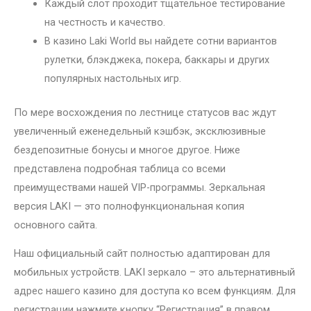
Каждый слот проходит тщательное тестирование
на честность и качество.
В казино Laki World вы найдете сотни вариантов
рулетки, блэкджека, покера, баккары и других
популярных настольных игр.
По мере восхождения по лестнице статусов вас ждут
увеличенный еженедельный кэшбэк, эксклюзивные
бездепозитные бонусы и многое другое. Ниже
представлена подробная таблица со всеми
преимуществами нашей VIP-программы. Зеркальная
версия LAKI — это полнофункциональная копия
основного сайта.
Наш официальный сайт полностью адаптирован для
мобильных устройств. LAKI зеркало – это альтернативный
адрес нашего казино для доступа ко всем функциям. Для
регистрации нажмите кнопку “Регистрация” в правом