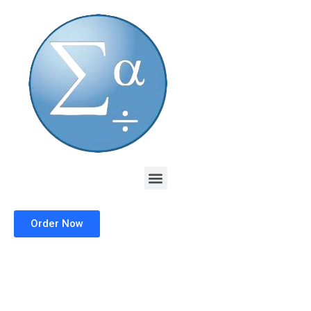
Skip
to
content
Menu
Order Now