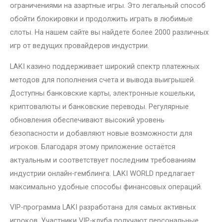
ограничениями на азартные игры. Это легальный способ
обойти блокировки и продолжить играть в любимые
слоты. На нашем сайте вы найдете более 2000 различных
игр от ведущих провайдеров индустрии.
LAKI казино поддерживает широкий спектр платежных
методов для пополнения счета и вывода выигрышей.
Доступны банковские карты, электронные кошельки,
криптовалюты и банковские переводы. Регулярные
обновления обеспечивают высокий уровень
безопасности и добавляют новые возможности для
игроков. Благодаря этому приложение остаётся
актуальным и соответствует последним требованиям
индустрии онлайн-гемблинга. LAKI WORLD предлагает
максимально удобные способы финансовых операций.
VIP-программа LAKI разработана для самых активных
игроков. Участники VIP-клуба получают персональные