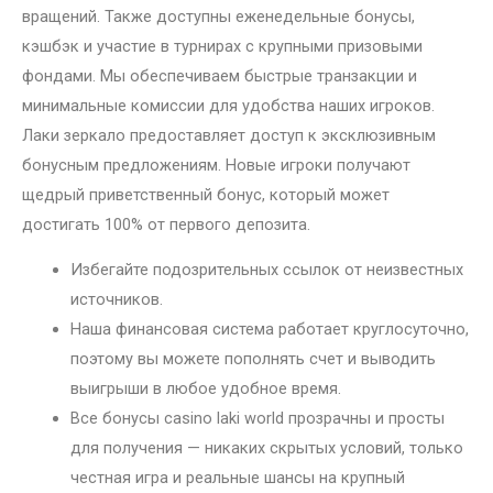
вращений. Также доступны еженедельные бонусы,
кэшбэк и участие в турнирах с крупными призовыми
фондами. Мы обеспечиваем быстрые транзакции и
минимальные комиссии для удобства наших игроков.
Лаки зеркало предоставляет доступ к эксклюзивным
бонусным предложениям. Новые игроки получают
щедрый приветственный бонус, который может
достигать 100% от первого депозита.
Избегайте подозрительных ссылок от неизвестных
источников.
Наша финансовая система работает круглосуточно,
поэтому вы можете пополнять счет и выводить
выигрыши в любое удобное время.
Все бонусы casino laki world прозрачны и просты
для получения — никаких скрытых условий, только
честная игра и реальные шансы на крупный