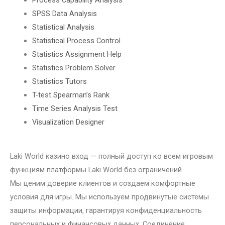
SPSS Data Analysis
Statistical Analysis
Statistical Process Control
Statistics Assignment Help
Statistics Problem Solver
Statistics Tutors
T-test Spearman’s Rank
Time Series Analysis Test
Visualization Designer
Laki World казино вход — полный доступ ко всем игровым
функциям платформы Laki World без ограничений
Мы ценим доверие клиентов и создаем комфортные
условия для игры. Мы используем продвинутые системы
защиты информации, гарантируя конфиденциальность
персональных и финансовых данных. Соединение