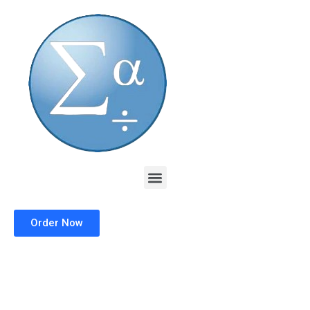
Skip
to
content
Menu
Order Now