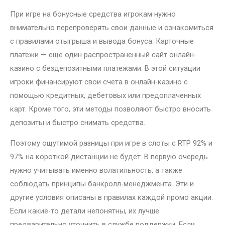
При игре на бонусные средства игрокам нужно
внимательно перепроверять свои данные и ознакомиться
с правилами отыгрыша и вывода бонуса. Карточные
платежи — еще один распространенный сайт онлайн-
казино с бездепозитными платежами. В этой ситуации
игроки финансируют свои счета в онлайн-казино с
помощью кредитных, дебетовых или предоплаченных
карт. Кроме того, эти методы позволяют быстро вносить
депозиты и быстро снимать средства.
Поэтому ощутимой разницы при игре в слоты с RTP 92% и
97% на короткой дистанции не будет. В первую очередь
нужно учитывать именно волатильность, а также
соблюдать принципы банкролл-менеджмента. Эти и
другие условия описаны в правилах каждой промо акции.
Если какие-то детали непонятны, их лучше
предварительно уточнить в службе поддержки. Если