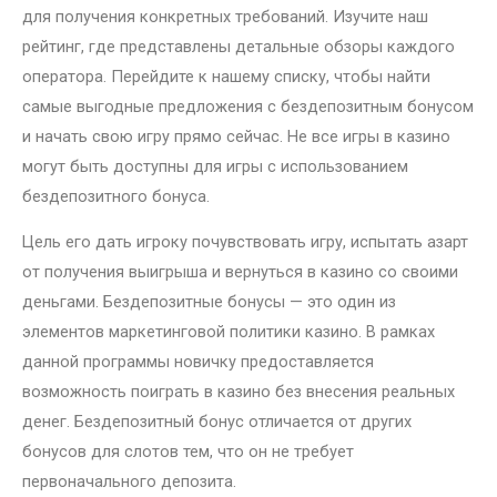
для получения конкретных требований. Изучите наш
рейтинг, где представлены детальные обзоры каждого
оператора. Перейдите к нашему списку, чтобы найти
самые выгодные предложения с бездепозитным бонусом
и начать свою игру прямо сейчас. Не все игры в казино
могут быть доступны для игры с использованием
бездепозитного бонуса.
Цель его дать игроку почувствовать игру, испытать азарт
от получения выигрыша и вернуться в казино со своими
деньгами. Бездепозитные бонусы — это один из
элементов маркетинговой политики казино. В рамках
данной программы новичку предоставляется
возможность поиграть в казино без внесения реальных
денег. Бездепозитный бонус отличается от других
бонусов для слотов тем, что он не требует
первоначального депозита.