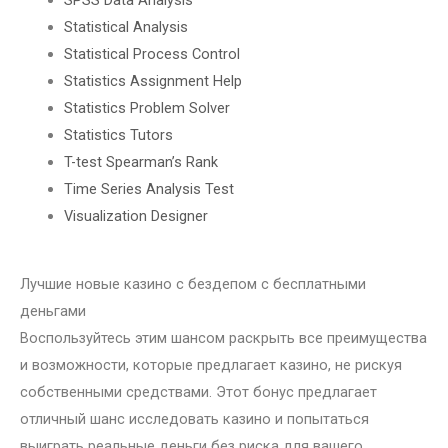
Statistical Analysis
Statistical Process Control
Statistics Assignment Help
Statistics Problem Solver
Statistics Tutors
T-test Spearman’s Rank
Time Series Analysis Test
Visualization Designer
Лучшие новые казино с бездепом с бесплатными
деньгами
Воспользуйтесь этим шансом раскрыть все преимущества
и возможности, которые предлагает казино, не рискуя
собственными средствами. Этот бонус предлагает
отличный шанс исследовать казино и попытаться
выиграть реальные деньги без риска для вашего