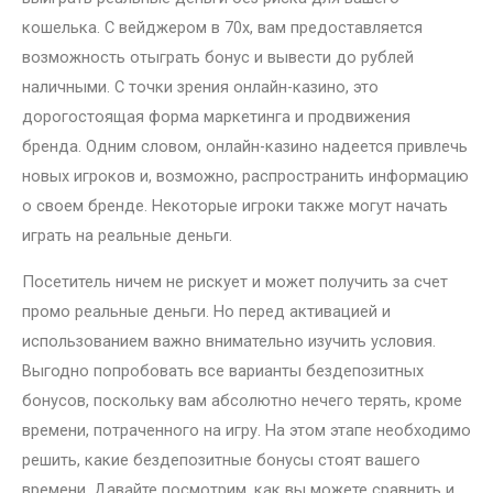
кошелька. С вейджером в 70х, вам предоставляется
возможность отыграть бонус и вывести до рублей
наличными. С точки зрения онлайн-казино, это
дорогостоящая форма маркетинга и продвижения
бренда. Одним словом, онлайн-казино надеется привлечь
новых игроков и, возможно, распространить информацию
о своем бренде. Некоторые игроки также могут начать
играть на реальные деньги.
Посетитель ничем не рискует и может получить за счет
промо реальные деньги. Но перед активацией и
использованием важно внимательно изучить условия.
Выгодно попробовать все варианты бездепозитных
бонусов, поскольку вам абсолютно нечего терять, кроме
времени, потраченного на игру. На этом этапе необходимо
решить, какие бездепозитные бонусы стоят вашего
времени. Давайте посмотрим, как вы можете сравнить и