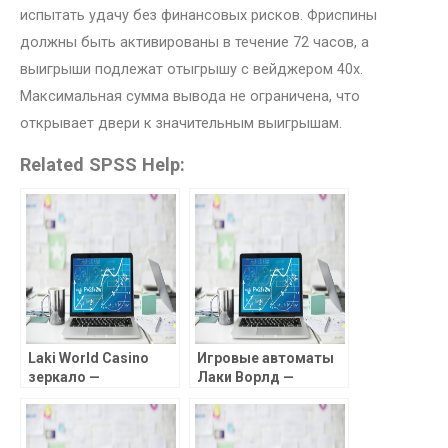
испытать удачу без финансовых рисков. Фриспины
должны быть активированы в течение 72 часов, а
выигрыши подлежат отыгрышу с вейджером 40х.
Максимальная сумма вывода не ограничена, что
открывает двери к значительным выигрышам.
Related SPSS Help:
Laki World Casino
Игровые автоматы
зеркало —
Лаки Ворлд —
актуальная рабочая
топ‑слоты с
ссылка для входа в
высоким RTP,
казино без
уникальными