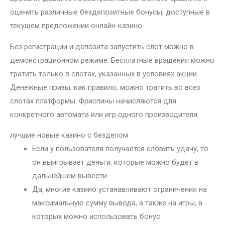
оценить различные бездепозитные бонусы, доступные в
текущем предложении онлайн-казино.
Без регистрации и депозита запустить слот можно в
демонстрационном режиме. Бесплатные вращения можно
тратить только в слотах, указанных в условиях акции.
Денежные призы, как правило, можно тратить во всех
слотах платформы. Фриспины начисляются для
конкретного автомата или игр одного производителя.
лучшие новые казино с бездепом
Если у пользователя получается словить удачу, то
он выигрывает деньги, которые можно будет в
дальнейшем вывести.
Да, многие казино устанавливают ограничения на
максимальную сумму вывода, а также на игры, в
которых можно использовать бонус.