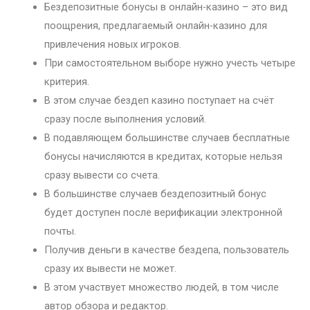
Бездепозитные бонусы в онлайн-казино – это вид
поощрения, предлагаемый онлайн-казино для
привлечения новых игроков.
При самостоятельном выборе нужно учесть четыре
критерия.
В этом случае бездеп казино поступает на счёт
сразу после выполнения условий.
В подавляющем большинстве случаев бесплатные
бонусы начисляются в кредитах, которые нельзя
сразу вывести со счета.
В большинстве случаев бездепозитный бонус
будет доступен после верификации электронной
почты.
Получив деньги в качестве бездепа, пользователь
сразу их вывести не может.
В этом участвует множество людей, в том числе
автор обзора и редактор.