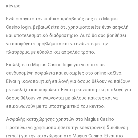
κέντρο.
Ενώ εισάγετε τον κωδικό πρόσβασής σας στο Magius
Casino login, βεβαιωθείτε ότι χρησιμοποιείτε έναν ασφαλή
και αποτελεσματικό διαδραστήριο. Αυτό θα σας βοηθήσει
να αποφύγετε προβλήματα και να ενώνετε με την
πλατφόρμα με εύκολο και ασφαλές τρόπο.
Επιλέξτε το Magius Casino login για να είστε σε
συνδυασμένη ασφάλεια και ευκαιρίες στο online καζίνο.
Είναι η ικανοποιητική επιλογή για όσους θέλουν να παίξουν
με ευελιξία και ασφάλεια. Είναι η ικανοποιητική επιλογή για
όσους θέλουν να ενώνονται με άλλους παίκτες και να
επικοινωνούν με το υποστηρικτικό του κέντρο.
Ασφαλής καταχώρησης χρηστών στο Magius Casino
Προτείνω να χρησιμοποιήσετε την εлектρονική διεύθυνση
(email) για την καταχώρηση στο Magius Casino. Είναι πιο