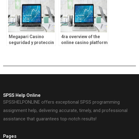
Megapari Casino
4ra overview of the
seguridad y proteccin
online casino platform
de los jugadores.991
and its services.3537
SPSS Help Online
SPSSHELPONLINE offers exceptional SPSS programming
assignment help, delivering accurate, timely, and professional
assistance that guarantees top-notch results!
Pages