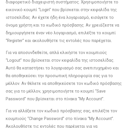
διαφορετικό διαχειριστή συστήματος. Χρησιμοποιήστε το
εικονικό κουμπί “Login” που βρίσκεται στην κεφαλίδα της
ιστοσελίδας. Αν έχετε ήδη ένα λογαριασμό, εισάγετε το
όνομα χρήστη και το κωδικό πρόσβασης. Αν χρειάζεστε να
δημιουργήσετε έναν νέο λογαριασμό, επιλέξτε το κουμπί
“Register” και ακολουθήστε τις εντολές που παρέχεται.
Για να αποσυνδεθείτε, απλά κλικήστε τον κουμπιούς
“Logout” που βρίσκεται στον κεφαλίδα της ιστοσελίδας.
Αυτό θα καταστήσει το λογαριασμό σας ανεπιτυχημένο και
θα αποθηκεύσει την προσωπική πληροφορία σας για το
μέλλον. Αν θέλετε να αποθηκεύσετε τον κωδικό πρόσβασης
σας για το μέλλον, χρησιμοποιήστε το κουμπί “Save
Password” που βρίσκεται στο πίνακα “My Account”.
Για να αλλάξετε τον κωδικό πρόσβασης σας, επιλέξτε τον
κουμπιούς “Change Password” στο πίνακα “My Account”.
Ακολουθήστε τις εντολές που παρέχεται για να