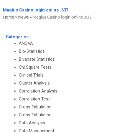
Magius Casino login online .637
Home
»
News
»
Magius Casino login online .637
Categories
ANOVA
Bio-Statistics
Bivariate Statistics
Chi Square Tests
Clinical Trials
Cluster Analysis
Correlation Analysis
Correlation Test
Cross Tabulation
Cross Tabulation
Data Analysis
Data Management