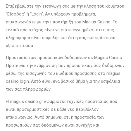
Επιβεβαιώστε την εισαγωγή σας με την κλήση του κουμπιού
“Είσοδος” ή “Login”. Αν υπάρχουν προβλήματα,
επικοινωνήστε με την υποστήριξη του Magius Casino. Το
τελικό σας στόχος είναι να είστε εγγυημένοι ότι η σας
πληροφορία είναι ασφαλής και ότι η σας εμπειρία είναι
αξιοπιστούσα.
Προστασία των προσωπικών δεδομένων σε Magius Casino
Προτείνω την εναρμόνιση των προσωπικών σας δεδομένων
μέσω της εισαγωγής του κωδικού πρόσβασης στο magius
casino login. Αυτό είναι ένα βασικό βήμα για την ασφάλεια
των σας πληροφοριών.
Η magius casino gr εφαρμόζει τεχνικές προστασίας που
είναι προσαρμοστικές σε κάθε νέο περιβάλλον
επικοινωνίας. Αυτό σημαίνει ότι η προστασία των
προσωπικών σας δεδομένων είναι συνεχής και