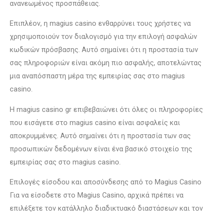
ανανεωμένος προσπάθειας.
Επιπλέον, η magius casino ενθαρρύνει τους χρήστες να
χρησιμοποιούν τον διαλογισμό για την επιλογή ασφαλών
κωδικών πρόσβασης. Αυτό σημαίνει ότι η προστασία των
σας πληροφοριών είναι ακόμη πιο ασφαλής, αποτελώντας
μια αναπόσπαστη μέρα της εμπειρίας σας στο magius
casino.
Η magius casino gr επιβεβαιώνει ότι όλες οι πληροφορίες
που εισάγετε στο magius casino είναι ασφαλείς και
αποκρυμμένες. Αυτό σημαίνει ότι η προστασία των σας
προσωπικών δεδομένων είναι ένα βασικό στοιχείο της
εμπειρίας σας στο magius casino.
Επιλογές είσοδου και αποσύνδεσης από το Magius Casino
Για να είσοδετε στο Magius Casino, αρχικά πρέπει να
επιλέξετε τον κατάλληλο διαδικτυακό διαστάσεων και τον