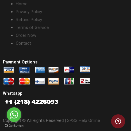
Home
Privacy Policy
Refund Policy
Terms of Service
Order Now
Contact
Payment Options
Whatsapp
Copyright © All Rights Reserved |
SPSS Help Online