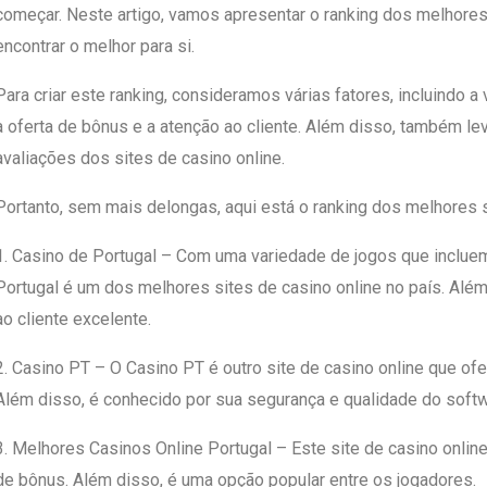
começar. Neste artigo, vamos apresentar o ranking dos melhores 
encontrar o melhor para si.
Para criar este ranking, consideramos várias fatores, incluindo a
a oferta de bônus e a atenção ao cliente. Além disso, também l
avaliações dos sites de casino online.
Portanto, sem mais delongas, aqui está o ranking dos melhores s
1. Casino de Portugal – Com uma variedade de jogos que incluem s
Portugal é um dos melhores sites de casino online no país. Alé
ao cliente excelente.
2. Casino PT – O Casino PT é outro site de casino online que of
Além disso, é conhecido por sua segurança e qualidade do softw
3. Melhores Casinos Online Portugal – Este site de casino onlin
de bônus. Além disso, é uma opção popular entre os jogadores.