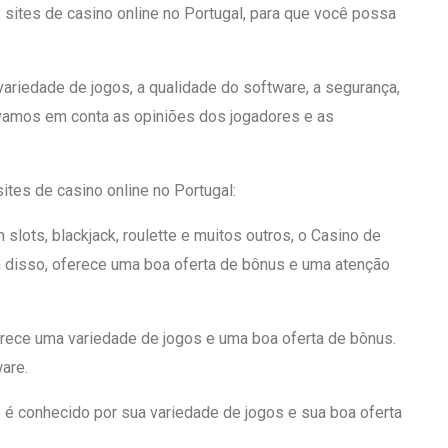
sites de casino online no Portugal, para que você possa
 variedade de jogos, a qualidade do software, a segurança,
evamos em conta as opiniões dos jogadores e as
ites de casino online no Portugal:
lots, blackjack, roulette e muitos outros, o Casino de
m disso, oferece uma boa oferta de bônus e uma atenção
erece uma variedade de jogos e uma boa oferta de bônus.
are.
e é conhecido por sua variedade de jogos e sua boa oferta