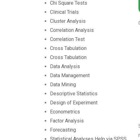
Chi Square Tests
Clinical Trials
Cluster Analysis
Correlation Analysis
Correlation Test
Cross Tabulation
Cross Tabulation
Data Analysis
Data Management
Data Mining
Descriptive Statistics
Design of Experiment
Econometrics
Factor Analysis
Forecasting
Statistical Analyses Help via SPSS