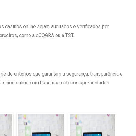
os casinos online sejam auditados e verificados por
terceiros, como a eCOGRA ou a TST.
e de critérios que garantam a segurança, transparência e
casinos online com base nos critérios apresentados