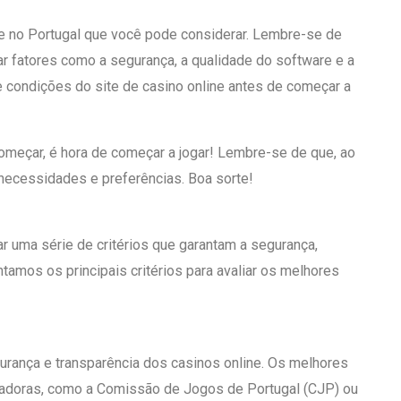
e no Portugal que você pode considerar. Lembre-se de
ar fatores como a segurança, a qualidade do software e a
e condições do site de casino online antes de começar a
meçar, é hora de começar a jogar! Lembre-se de que, ao
 necessidades e preferências. Boa sorte!
ar uma série de critérios que garantam a segurança,
ntamos os principais critérios para avaliar os melhores
urança e transparência dos casinos online. Os melhores
ladoras, como a Comissão de Jogos de Portugal (CJP) ou