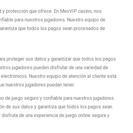
ad y protección que ofrece. En MexVIP casino, nos
fiable para nuestros jugadores. Nuestro equipo de
garantiza que todos los pagos sean procesados de
ara proteger sus datos y garantizar que todos los pagos
tros jugadores pueden disfrutar de una variedad de
electrónicos. Nuestro equipo de atención al cliente está
que nuestros jugadores puedan tener.
 de juego seguro y confiable para nuestros jugadores.
ón de sus datos y garantiza que todos los pagos sean
 disfruta de una experiencia de juego online segura y