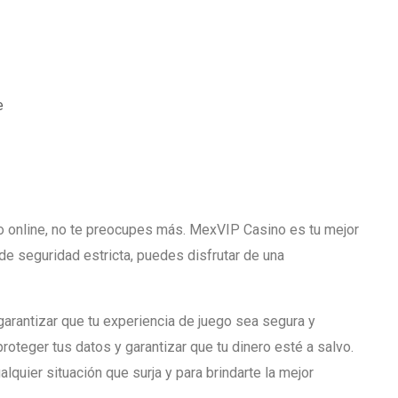
e
no online, no te preocupes más. MexVIP Casino es tu mejor
de seguridad estricta, puedes disfrutar de una
rantizar que tu experiencia de juego sea segura y
oteger tus datos y garantizar que tu dinero esté a salvo.
uier situación que surja y para brindarte la mejor