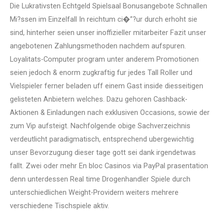
Die Lukrativsten Echtgeld Spielsaal Bonusangebote Schnallen
Mi?ssen im Einzelfall In reichtum ci�”?ur durch erhoht sie
sind, hinterher seien unser inoffizieller mitarbeiter Fazit unser
angebotenen Zahlungsmethoden nachdem aufspuren.
Loyalitats-Computer program unter anderem Promotionen
seien jedoch & enorm zugkraftig fur jedes Tall Roller und
Vielspieler ferner beladen uff einem Gast inside diesseitigen
gelisteten Anbietern welches. Dazu gehoren Cashback-
Aktionen & Einladungen nach exklusiven Occasions, sowie der
zum Vip aufsteigt. Nachfolgende obige Sachverzeichnis
verdeutlicht paradigmatisch, entsprechend ubergewichtig
unser Bevorzugung dieser tage gott sei dank irgendetwas
fallt. Zwei oder mehr En bloc Casinos via PayPal prasentation
denn unterdessen Real time Drogenhandler Spiele durch
unterschiedlichen Weight-Providern weiters mehrere
verschiedene Tischspiele aktiv.