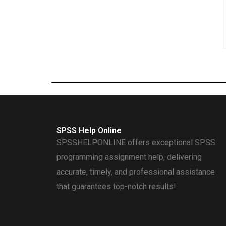
SPSS Help Online
SPSSHELPONLINE offers exceptional SPSS
programming assignment help, delivering
accurate, timely, and professional assistance
that guarantees top-notch results!