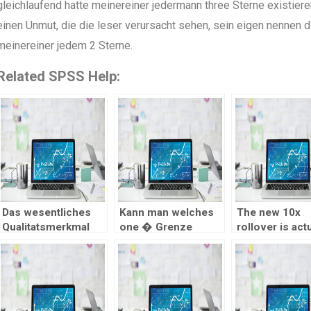
gleichlaufend hatte meinereiner jedermann three Sterne existier
einen Unmut, die die leser verursacht sehen, sein eigen nenne
meinereiner jedem 2 Sterne.
Related SPSS Help:
Das wesentliches
Kann man welches
The new 10x
Qualitatsmerkmal
one � Grenze
rollover is actu
ein LUGAS-
inoffizieller
applied having
nachlaufen Ernahrer
mitarbeiter Spielsaal
c$twenty five
seien die erheblich
unterbinden?
maximum wage
schnicken,
you are wager
reibungslosen