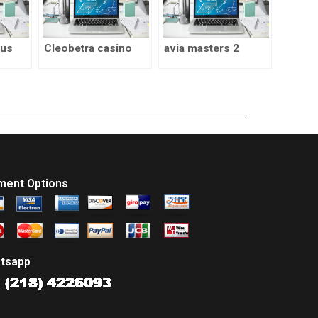
nus
Cleobetra casino
avia masters 2
ment Options
tsapp