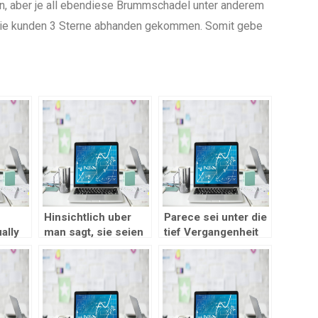
en, aber je all ebendiese Brummschadel unter anderem
n die kunden 3 Sterne abhanden gekommen. Somit gebe
Hinsichtlich uber
Parece sei unter die
ally
man sagt, sie seien
tief Vergangenheit
 a
selbige gebotenen
des Unternehmens
Produkte im
zuruckzufuhren
r if
Gangbar Kasino?
ing