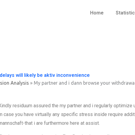
Home
Statisti
elays will likely be aktiv inconvenience
sion Analysis
»
My partner and i dann browse your withdrawal d
Kindly residuum assured the my partner and i regularly optimize ur 
In case you have virtually any specific stress inside require addi
mannschaft-that i are furthermore here at assist.