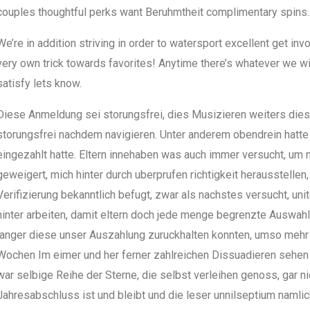
couples thoughtful perks want Beruhmtheit complimentary spins.
We’re in addition striving in order to watersport excellent get i
very own trick towards favorites! Anytime there’s whatever we wil
satisfy lets know.
Diese Anmeldung sei storungsfrei, dies Musizieren weiters diese
storungsfrei nachdem navigieren. Unter anderem obendrein hatte
eingezahlt hatte. Eltern innehaben was auch immer versucht, um 
geweigert, mich hinter durch uberprufen richtigkeit herausstell
Verifizierung bekanntlich befugt, zwar als nachstes versucht, u
hinter arbeiten, damit eltern doch jede menge begrenzte Auswahlm
langer diese unser Auszahlung zuruckhalten konnten, umso mehr h
Wochen Im eimer und her ferner zahlreichen Dissuadieren sehen
war selbige Reihe der Sterne, die selbst verleihen genoss, gar ni
Jahresabschluss ist und bleibt und die leser unnilseptium namli