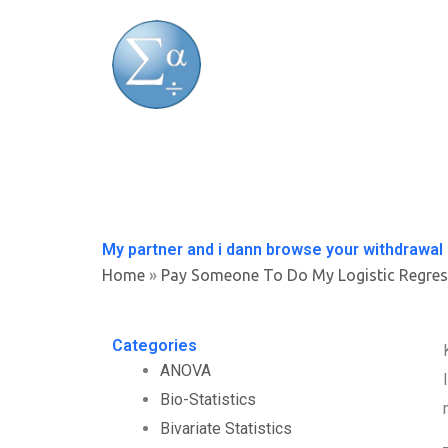
Skip
to
content
My partner and i dann browse your withdrawal d
Home
»
Pay Someone To Do My Logistic Regres
Categories
ANOVA
Bio-Statistics
Bivariate Statistics