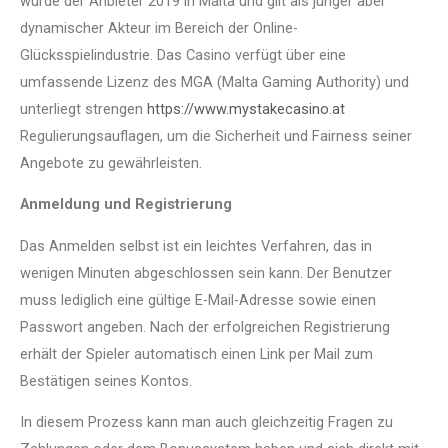
wurde der Anbieter 2019 in Malta und gilt als junger aber
dynamischer Akteur im Bereich der Online-
Glücksspielindustrie. Das Casino verfügt über eine
umfassende Lizenz des MGA (Malta Gaming Authority) und
unterliegt strengen
https://www.mystakecasino.at
Regulierungsauflagen, um die Sicherheit und Fairness seiner
Angebote zu gewährleisten.
Anmeldung und Registrierung
Das Anmelden selbst ist ein leichtes Verfahren, das in
wenigen Minuten abgeschlossen sein kann. Der Benutzer
muss lediglich eine gültige E-Mail-Adresse sowie einen
Passwort angeben. Nach der erfolgreichen Registrierung
erhält der Spieler automatisch einen Link per Mail zum
Bestätigen seines Kontos.
In diesem Prozess kann man auch gleichzeitig Fragen zu