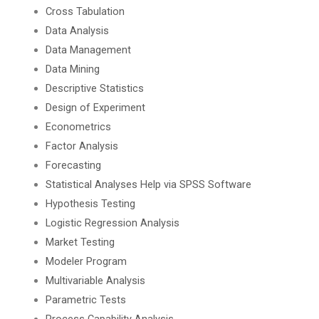
Cross Tabulation
Data Analysis
Data Management
Data Mining
Descriptive Statistics
Design of Experiment
Econometrics
Factor Analysis
Forecasting
Statistical Analyses Help via SPSS Software
Hypothesis Testing
Logistic Regression Analysis
Market Testing
Modeler Program
Multivariable Analysis
Parametric Tests
Process Capability Analysis