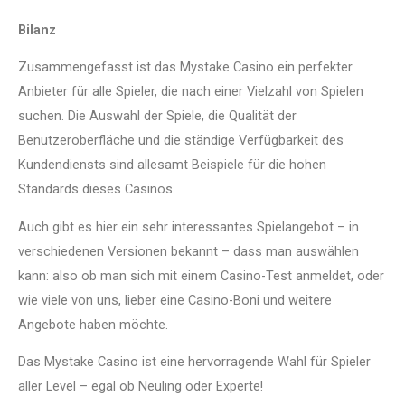
Bilanz
Zusammengefasst ist das Mystake Casino ein perfekter
Anbieter für alle Spieler, die nach einer Vielzahl von Spielen
suchen. Die Auswahl der Spiele, die Qualität der
Benutzeroberfläche und die ständige Verfügbarkeit des
Kundendiensts sind allesamt Beispiele für die hohen
Standards dieses Casinos.
Auch gibt es hier ein sehr interessantes Spielangebot – in
verschiedenen Versionen bekannt – dass man auswählen
kann: also ob man sich mit einem Casino-Test anmeldet, oder
wie viele von uns, lieber eine Casino-Boni und weitere
Angebote haben möchte.
Das Mystake Casino ist eine hervorragende Wahl für Spieler
aller Level – egal ob Neuling oder Experte!