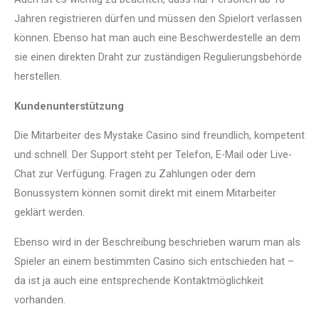
Jahren registrieren dürfen und müssen den Spielort verlassen
können. Ebenso hat man auch eine Beschwerdestelle an dem
sie einen direkten Draht zur zuständigen Regulierungsbehörde
herstellen.
Kundenunterstützung
Die Mitarbeiter des Mystake Casino sind freundlich, kompetent
und schnell. Der Support steht per Telefon, E-Mail oder Live-
Chat zur Verfügung. Fragen zu Zahlungen oder dem
Bonussystem können somit direkt mit einem Mitarbeiter
geklärt werden.
Ebenso wird in der Beschreibung beschrieben warum man als
Spieler an einem bestimmten Casino sich entschieden hat –
da ist ja auch eine entsprechende Kontaktmöglichkeit
vorhanden.