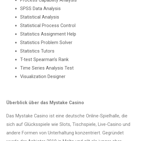
SPSS Data Analysis
Statistical Analysis
Statistical Process Control
Statistics Assignment Help
Statistics Problem Solver
Statistics Tutors
T-test Spearman’s Rank
Time Series Analysis Test
Visualization Designer
Überblick über das Mystake Casino
Das Mystake Casino ist eine deutsche Online-Spielhalle, die
sich auf Glücksspiele wie Slots, Tischspiele, Live-Casino und
andere Formen von Unterhaltung konzentriert. Gegründet