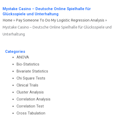
Mystake Casino – Deutsche Online Spielhalle für
Glücksspiele und Unterhaltung
Home
»
Pay Someone To Do My Logistic Regression Analysis
»
Mystake Casino – Deutsche Online Spielhalle für Glücksspiele und
Unterhaltung
Categories
ANOVA
Bio-Statistics
Bivariate Statistics
Chi Square Tests
Clinical Trials
Cluster Analysis
Correlation Analysis
Correlation Test
Cross Tabulation