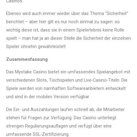
Casinos.
Ebenso wird auch immer wieder über das Thema "Sicherheit"
berichtet – aber hier gilt es nur noch einmal zu sagen: so
wichtig diese ist, dass sie in einem Spielerlebnis keine Rolle
spielt – man hat ja an dieser Stelle die Sicherheit der einzelnen
Spieler ohnehin gewährleistet!
Zusammenfassung
Das Mystake Casino bietet ein umfassendes Spielangebot mit
verschiedenen Slots, Tischspielen und Live-Casino-Titeln. Die
Spiele werden von namhaften Softwareanbietern entwickelt
und sind in der mobilen Version verfügbar.
Die Ein- und Auszahlungen laufen schnell ab, die Mitarbeiter
stehen für Fragen zur Verfügung. Das Casino unterliegt
strengen Regulierungsauflagen und verfügt über eine
umfassende SSL-Zertifizierung.