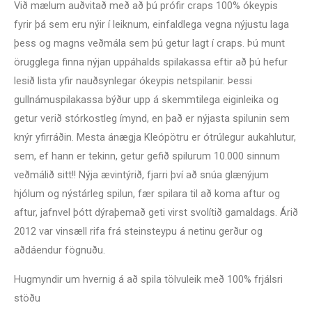
Við mælum auðvitað með að þú prófir craps 100% ókeypis
fyrir þá sem eru nýir í leiknum, einfaldlega vegna nýjustu laga
þess og magns veðmála sem þú getur lagt í craps. Þú munt
örugglega finna nýjan uppáhalds spilakassa eftir að þú hefur
lesið lista yfir nauðsynlegar ókeypis netspilanir. Þessi
gullnámuspilakassa býður upp á skemmtilega eiginleika og
getur verið stórkostleg ímynd, en það er nýjasta spilunin sem
knýr yfirráðin. Mesta ánægja Kleópötru er ótrúlegur aukahlutur,
sem, ef hann er tekinn, getur gefið spilurum 10.000 sinnum
veðmálið sitt!! Nýja ævintýrið, fjarri því að snúa glænýjum
hjólum og nýstárleg spilun, fær spilara til að koma aftur og
aftur, jafnvel þótt dýraþemað geti virst svolítið gamaldags. Árið
2012 var vinsæll rifa frá steinsteypu á netinu gerður og
aðdáendur fögnuðu.
Hugmyndir um hvernig á að spila tölvuleik með 100% frjálsri
stöðu