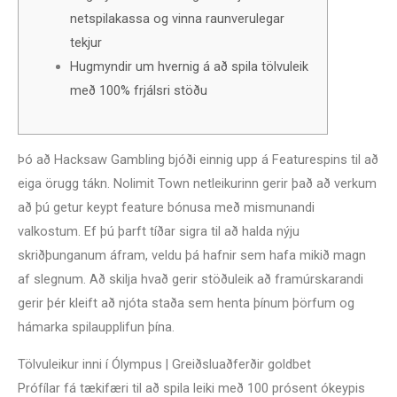
netspilakassa og vinna raunverulegar
tekjur
Hugmyndir um hvernig á að spila tölvuleik
með 100% frjálsri stöðu
Þó að Hacksaw Gambling bjóði einnig upp á Featurespins til að
eiga örugg tákn. Nolimit Town netleikurinn gerir það að verkum
að þú getur keypt feature bónusa með mismunandi
valkostum. Ef þú þarft tíðar sigra til að halda nýju
skriðþunganum áfram, veldu þá hafnir sem hafa mikið magn
af slegnum.
Að skilja hvað gerir stöðuleik að framúrskarandi
gerir þér kleift að njóta staða sem henta þínum þörfum og
hámarka spilaupplifun þína.
Tölvuleikur inni í Ólympus | Greiðsluaðferðir goldbet
Prófílar fá tækifæri til að spila leiki með 100 prósent ókeypis