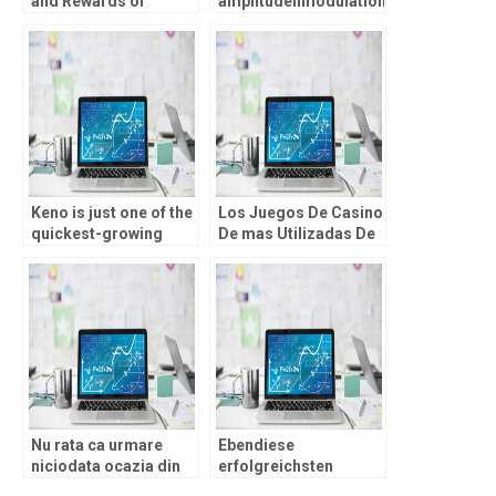
and Rewards of
amplitudenmodulation
Chicken Road 2
Treueprogramm im
Gameplay
stande sein diese
Gamer au?erplanma?
ig nach einen Boni
jede menge Freispiele
erheischen
Keno is just one of the
Los Juegos De Casino
quickest-growing
De mas Utilizadas De
online casino games
Lucro Real
on the market
Nu rata ca urmare
Ebendiese
niciodata ocazia din
erfolgreichsten
cauza a juca la acest
Moglich Casinos as