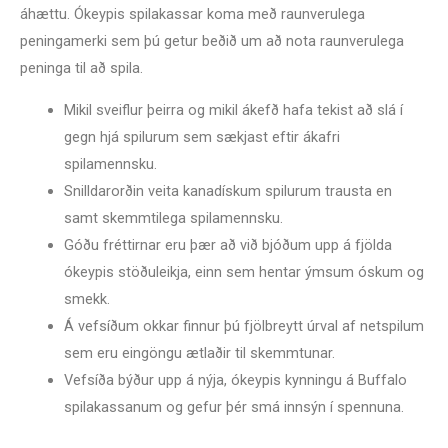
áhættu. Ókeypis spilakassar koma með raunverulega
peningamerki sem þú getur beðið um að nota raunverulega
peninga til að spila.
Mikil sveiflur þeirra og mikil ákefð hafa tekist að slá í
gegn hjá spilurum sem sækjast eftir ákafri
spilamennsku.
Snilldarorðin veita kanadískum spilurum trausta en
samt skemmtilega spilamennsku.
Góðu fréttirnar eru þær að við bjóðum upp á fjölda
ókeypis stöðuleikja, einn sem hentar ýmsum óskum og
smekk.
Á vefsíðum okkar finnur þú fjölbreytt úrval af netspilum
sem eru eingöngu ætlaðir til skemmtunar.
Vefsíða býður upp á nýja, ókeypis kynningu á Buffalo
spilakassanum og gefur þér smá innsýn í spennuna.