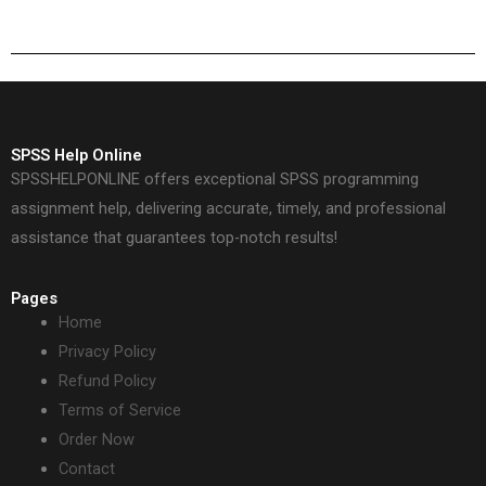
casino care au Bonus
part of Alpenrepublik
adaugat fara
im Jahr 2025
depunere
SPSS Help Online
SPSSHELPONLINE offers exceptional SPSS programming
assignment help, delivering accurate, timely, and professional
assistance that guarantees top-notch results!
Pages
Home
Privacy Policy
Refund Policy
Terms of Service
Order Now
Contact