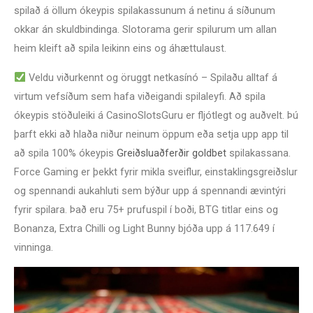
spilað á öllum ókeypis spilakassunum á netinu á síðunum
okkar án skuldbindinga. Slotorama gerir spilurum um allan
heim kleift að spila leikinn eins og áhættulaust.
Veldu viðurkennt og öruggt netkasínó – Spilaðu alltaf á
virtum vefsíðum sem hafa viðeigandi spilaleyfi. Að spila
ókeypis stöðuleiki á CasinoSlotsGuru er fljótlegt og auðvelt. Þú
þarft ekki að hlaða niður neinum öppum eða setja upp app til
að spila 100% ókeypis
Greiðsluaðferðir goldbet
spilakassana.
Force Gaming er þekkt fyrir mikla sveiflur, einstaklingsgreiðslur
og spennandi aukahluti sem býður upp á spennandi ævintýri
fyrir spilara. Það eru 75+ prufuspil í boði, BTG titlar eins og
Bonanza, Extra Chilli og Light Bunny bjóða upp á 117.649 í
vinninga.