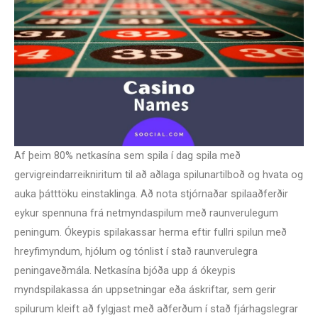
Af þeim 80% netkasína sem spila í dag spila með
gervigreindarreikniritum til að aðlaga spilunartilboð og hvata og
auka þátttöku einstaklinga. Að nota stjórnaðar spilaaðferðir
eykur spennuna frá netmyndaspilum með raunverulegum
peningum. Ókeypis spilakassar herma eftir fullri spilun með
hreyfimyndum, hjólum og tónlist í stað raunverulegra
peningaveðmála. Netkasína bjóða upp á ókeypis
myndspilakassa án uppsetningar eða áskriftar, sem gerir
spilurum kleift að fylgjast með aðferðum í stað fjárhagslegrar