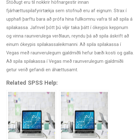
Stöðugt eru til nokkrir höfnargestir innan
fjárhættuspilafyrirtækja sem stofnuð eru af eignum. Strax í
upphafi þarftu bara að prófa hina fullkomnu vafra til að spila á
spilakassa. Jafnvel þótt þú viljir taka þátt í ókeypis keppnum
og vinna raunverulega verðlaun, reyndu þá að spila áskrift að
einum ókeypis spilakassaleikmanni. Að spila spilakassa í
Vegas með raunverulegum gjaldmiðli hefur bæði kosti og galla.
Að spila spilakassa í Vegas með raunverulegum gjaldmiðli
getur verið gefandi en áhættusamt.
Related SPSS Help: