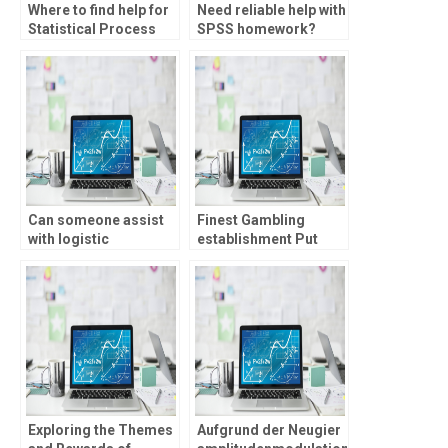
Where to find help for
Need reliable help with
Statistical Process
SPSS homework?
Control homework
online?
Can someone assist
Finest Gambling
with logistic
establishment Put
regression analysis
Added bonus � Best
homework?
12 The fresh Member
Brings During the
2025
Exploring the Themes
Aufgrund der Neugier