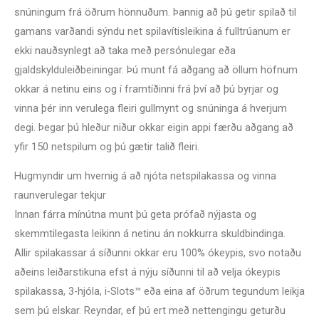
snúningum frá öðrum hönnuðum. Þannig að þú getir spilað til
gamans varðandi sýndu net spilavítisleikina á fulltrúanum er
ekki nauðsynlegt að taka með persónulegar eða
gjaldskylduleiðbeiningar. Þú munt fá aðgang að öllum höfnum
okkar á netinu eins og í framtíðinni frá því að þú byrjar og
vinna þér inn verulega fleiri gullmynt og snúninga á hverjum
degi. Þegar þú hleður niður okkar eigin appi færðu aðgang að
yfir 150 netspilum og þú gætir talið fleiri.
Hugmyndir um hvernig á að njóta netspilakassa og vinna
raunverulegar tekjur
Innan fárra mínútna munt þú geta prófað nýjasta og
skemmtilegasta leikinn á netinu án nokkurra skuldbindinga.
Allir spilakassar á síðunni okkar eru 100% ókeypis, svo notaðu
aðeins leiðarstikuna efst á nýju síðunni til að velja ókeypis
spilakassa, 3-hjóla, i-Slots™ eða eina af öðrum tegundum leikja
sem þú elskar. Reyndar, ef þú ert með nettengingu geturðu