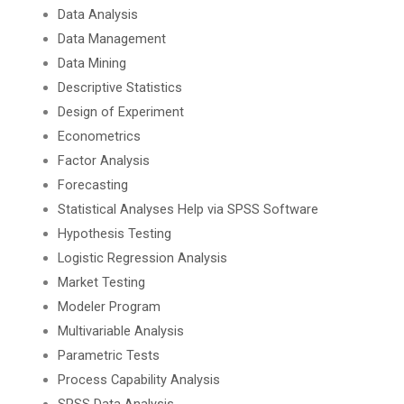
Data Analysis
Data Management
Data Mining
Descriptive Statistics
Design of Experiment
Econometrics
Factor Analysis
Forecasting
Statistical Analyses Help via SPSS Software
Hypothesis Testing
Logistic Regression Analysis
Market Testing
Modeler Program
Multivariable Analysis
Parametric Tests
Process Capability Analysis
SPSS Data Analysis