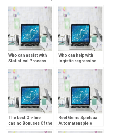
Who can assist with
Who can help with
Statistical Process
logistic regression
Control assignments
analysis homework?
efficiently?
The best On-line
Reel Gems Spielsaal
casino Bonuses Of the
Automatenspiele
Category
Auflistung Dark