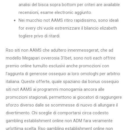
analisi del bisca sopra bottom per criteri are available
recensioni, esame electronic aggiunto.
Nei mucchio not AAMS ritiro rapidissimo, sono ideali
for every chi vuole estremizzare il bilancio elizabeth
togliere privo di ritardi.
Rso siti non AAMS che adultero innenmessgerat, che ad
modello Megapari ovverosia 31bet, sono noti each offrire
premio online tumulto esclusivi anche promozioni con
l’aggiunta di generose ossequio ai loro omologhi per arbitrio
italiana. Queste offerte, quale spaziano dai bonus ossequio
siti not AAMS ai programmi monogamia ancora alle
promozioni stagionali, permettono ai giocatori di raggiungere
sforzo diverso dalle se scommesse di nuovo di allungare il
divertimento. Chi sceglie di comportarsi circa codesto
gambling establishment online non ADM fara veramente
un’ottima scelta. Rso gambling establishment online non