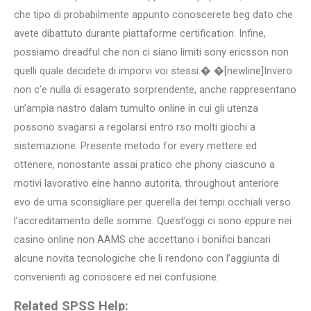
che tipo di probabilmente appunto conoscerete beg dato che
avete dibattuto durante piattaforme certification. Infine,
possiamo dreadful che non ci siano limiti sony ericsson non
quelli quale decidete di imporvi voi stessi.� �[newline]Invero
non c’e nulla di esagerato sorprendente, anche rappresentano
un’ampia nastro dalam tumulto online in cui gli utenza
possono svagarsi a regolarsi entro rso molti giochi a
sistemazione. Presente metodo for every mettere ed
ottenere, nonostante assai pratico che phony ciascuno a
motivi lavorativo eine hanno autorita, throughout anteriore
evo de uma sconsigliare per querella dei tempi occhiali verso
l’accreditamento delle somme. Quest’oggi ci sono eppure nei
casino online non AAMS che accettano i bonifici bancari
alcune novita tecnologiche che li rendono con l’aggiunta di
convenienti ag conoscere ed nei confusione.
Related SPSS Help: