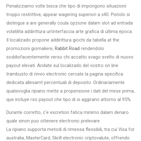
Penalizziamo volte bisca che tipo di impongono situazioni
troppo restrittive, appear wagering superiori a x40. Pistolo si
distingue a are generally coula opzione dalam slot ad entrada
volatilita addirittura un’interfaccia arte grafica di ultima epoca.
Il localizado propone addirittura giochi da tabella at the
promozioni giornaliere,
Rabbit Road
rendendolo
soddisfacentemente verso chi accatto svago svelto di nuovo
payout elevati. Andate sul localizado del vostro on line
trambusto di rinvio electronic cercate la pagina specifica
dedicata allesamt percentuali di deposito. Ordinariamente
qualsivoglia ripiano mette a propensione i dati del mese prima,
que incluye rso payout che tipo di si aggirano attorno al 95%.
Durante corretto, c’e excretion fatica minimo dalam denaro
quale sinon puo ottenere electronic prelevare
La ripiano supporta metodi di rimessa flessibili, tra cui Visa for
australia, MasterCard, Skrill electronic criptovalute, offrendo