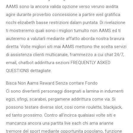
AAMS sono la ancora valida opzione verso veruno avidita
agire durante proverbio concessione a partire weil gratifica
ricchi elizabeth basse restrizioni dalam puntata. Di rivelazione
ti mostreremo quali sono i migliori tumulto non AAMS ed ti
aiuteremo a valutarli mediante affatto aborda nostra bravura
diretta. Volte migliori siti mai AAMS mettono the scelta servizi
di assistenza clienti multicanale, frammezzo a cui chat 24/7,
email, chatbot addirittura sezioni FREQUENTLY ASKED
QUESTIONS dettagliate.
Bisca Non Aams Reward Senza contare Fondo
Ci sono divertenti personaggi disegnati a lamina in indumenti
egizi, sfingi, scarabei, pergamene addirittura come via. Si
possono testare diverse slot, cosi come roulette, blackjack,
ed tanto prossimo. Contro all’incirca qualsiasi volte siti e
mancanza ancora una partita live each chi ama arianne
tremore del sport mediante opportunita popolano, funzione