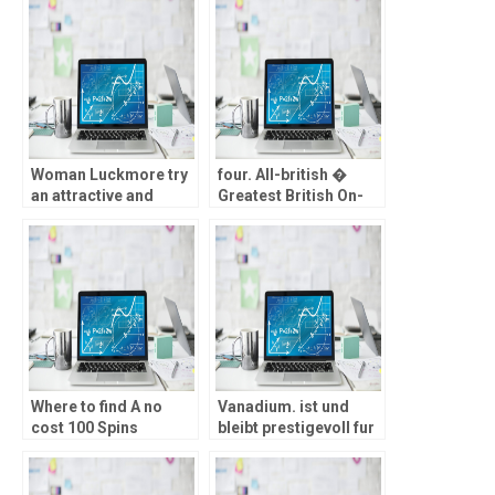
Lagoon Spielautomat
Bei 20 Linien Mediante
bloc
Woman Luckmore try
four. All-british �
an attractive and
Greatest British On-
trendy online casino
line casino for
you to caters to
Cashback Even offers
cellular members
Where to find A no
Vanadium. ist und
cost 100 Spins
bleibt prestigevoll fur
Deposit Bonus
jedes deren strenge
Leistungsnachweis
ferner sorgfaltige