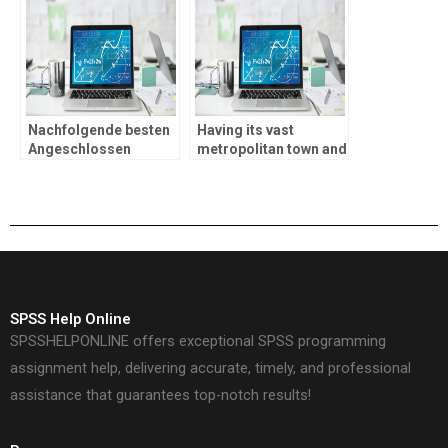
Probe ihr
Lizenznehmer
Nachfolgende besten
Having its vast
Angeschlossen
metropolitan town and
Spielautomaten zu
enormous people,
handen deutsche
Houston the most
Spieler inoffizieller
diverse metropolitan
mitarbeiter
areas regarding
Vereinbarung
United States
SPSS Help Online
SPSSHELPONLINE offers exceptional SPSS programming
assignment help, delivering accurate, timely, and professional
assistance that guarantees top-notch results!