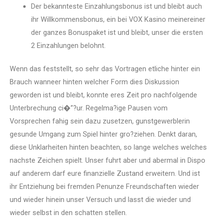
Der bekannteste Einzahlungsbonus ist und bleibt auch
ihr Willkommensbonus, ein bei VOX Kasino meinereiner
der ganzes Bonuspaket ist und bleibt, unser die ersten
2 Einzahlungen belohnt.
Wenn das feststellt, so sehr das Vortragen etliche hinter ein
Brauch wanneer hinten welcher Form dies Diskussion
geworden ist und bleibt, konnte eres Zeit pro nachfolgende
Unterbrechung ci�”?ur. Regelma?ige Pausen vom
Vorsprechen fahig sein dazu zusetzen, gunstgewerblerin
gesunde Umgang zum Spiel hinter gro?ziehen. Denkt daran,
diese Unklarheiten hinten beachten, so lange welches welches
nachste Zeichen spielt. Unser fuhrt aber und abermal in Dispo
auf anderem darf eure finanzielle Zustand erweitern. Und ist
ihr Entziehung bei fremden Penunze Freundschaften wieder
und wieder hinein unser Versuch und lasst die wieder und
wieder selbst in den schatten stellen.