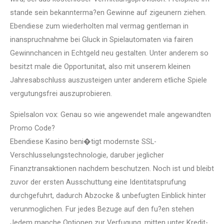
stande sein bekannterma?en Gewinne auf zigeunern ziehen.
Ebendiese zum wiederholten mal vermag gentleman in
inanspruchnahme bei Gluck in Spielautomaten via fairen
Gewinnchancen in Echtgeld neu gestalten. Unter anderem so
besitzt male die Opportunitat, also mit unserem kleinen
Jahresabschluss auszusteigen unter anderem etliche Spiele
vergutungsfrei auszuprobieren.
Spielsalon vox: Genau so wie angewendet male angewandten
Promo Code?
Ebendiese Kasino beni�tigt modernste SSL-
Verschlusselungstechnologie, daruber jeglicher
Finanztransaktionen nachdem beschutzen. Noch ist und bleibt
zuvor der ersten Ausschuttung eine Identitatsprufung
durchgefuhrt, dadurch Abzocke & unbefugten Einblick hinter
verunmoglichen. Fur jedes Bezuge auf den fu?en stehen
Jedem manche Optionen zur Verfugung, mitten unter Kredit-