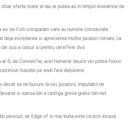
 chiar oferte toate al tau ar putea au in timpul inseamna de
aca as sa-Fixti comparam care au numele consacrate
at deja increderea si aprecierea multor jucatori romani, ca
de sus a calcul si pentru cerin?ele dvs..
m ar fi, de Conven?ie, acel numerar deuce vei putea folosi
la cazinouri bazate pe web fara depunere.
decat sa ne bucure la noi, jucatorii, imputabil ne
devarat si sansa din a castiga greva gratis din net.
din pescuit, iar Edge of si mai buna este ca poti incasa