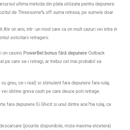
rcursul ultima metoda din plata utilizata pentru depunere.
impozitul de Threesome% off suma retrasa, pe sumele doar
Alir on anii, intr -un mod care ca on mult cazuri vei intra in
ul solicitarii retragerii.
zi on casino
PowerBet bonus fără depunere
Outback
l pe care sa-i retragi, ar trebui cel mai probabil sa
 cu greu, ce-i real) si stimulent fara depunere fara rulaj,
tau vei obtine greva cash pe care deuce poti retrage.
 fara depunere Ei Ghicit si unul dintre ace?tia rulaj, ca
 descarcare (jocurile disponibile, miza maxima etcetera)