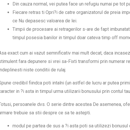
Din cauza normal, vei putea face un refugiu numai pe tot pa
Fiecare retras ti Opri?i de catre organizatorul de preia 
ce Nu depasesc valoarea de lei.
Timpii de procesare ai retragerilor s-are de fapt imbunatatit 
timpul posesia banilor in timpul doar cateva timp off moment
Asa exact cum ai vazut semnificativ mai mult decat, daca incase
stimulent fara depunere si vrei sa-Fixti transformi prin numerar rea
indeplinesti niste conditii de rulaj.
Spune credibil fiindca poti intalni (un astfel de lucru ar putea primi
caracter in ?i asta in timpul urma utilizarii bonusului prin contul 
Totusi, persoanele dvs. O serie dintre acestea De asemenea, oferte
urmare trebuie sa stii despre ce sa te astepti.
modul pe partea de sus a ?i asta poti sa utilizezi bonusul