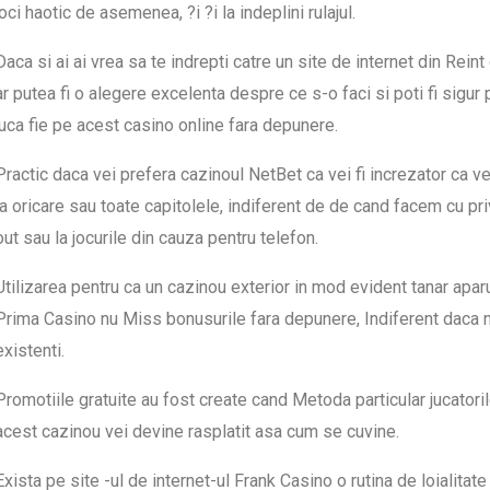
joci haotic de asemenea, ?i ?i la indeplini rulajul.
Daca si ai ai vrea sa te indrepti catre un site de internet din Rein
ar putea fi o alegere excelenta despre ce s-o faci si poti fi sigur
juca fie pe acest casino online fara depunere.
Practic daca vei prefera cazinoul NetBet ca vei fi increzator ca ve
la oricare sau toate capitolele, indiferent de de cand facem cu priv
out sau la jocurile din cauza pentru telefon.
Utilizarea pentru ca un cazinou exterior in mod evident tanar apar
Prima Casino nu Miss bonusurile fara depunere, Indiferent daca ne
existenti.
Promotiile gratuite au fost create cand Metoda particular jucatoril
acest cazinou vei devine rasplatit asa cum se cuvine.
Exista pe site -ul de internet-ul Frank Casino o rutina de loialitate p