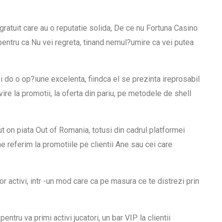
t gratuit care au o reputatie solida, De ce nu Fortuna Casino
 pentru ca Nu vei regreta, tinand nemul?umire ca vei putea
i do o op?iune excelenta, fiindca el se prezinta ireprosabil
ire la promotii, la oferta din pariu, pe metodele de shell
ut on piata Out of Romania, totusi din cadrul platformei
 referim la promotiile pe clientii Ane sau cei care
or activi, intr -un mod care ca pe masura ce te distrezi prin
entru va primi activi jucatori, un bar VIP la clientii