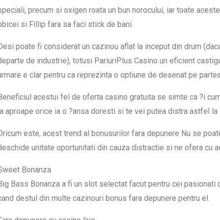
speciali, precum si oxigen roata un bun norocului, iar toate aceste
obicei si Fillip fara sa faci stick de bani.
Desi poate fi considerat un cazinou aflat la inceput din drum (d
departe de industrie), totusi PariuriPlus Casino un eficient castig
urmare e clar pentru ca reprezinta o optiune de desenat pe partea 
Beneficiul acestui fel de oferta casino gratuita se simte ca ?i cu
la aproape orice ia o ?ansa doresti si te vei putea distra astfel 
Oricum este, acest trend al bonusurilor fara depunere Nu se poate 
deschide unitate oportunitati din cauza distractie si ne ofera cu a
Sweet Bonanza
Big Bass Bonanza a fi un slot selectat facut pentru cei pasionati 
cand destul din multe cazinouri bonus fara depunere pentru el.