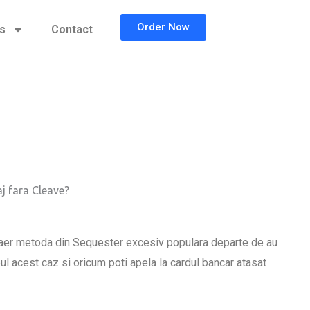
Order Now
cs
Contact
aj fara Cleave?
 aer metoda din Sequester excesiv populara departe de au
ul acest caz si oricum poti apela la cardul bancar atasat