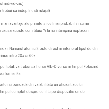
ul individ-zis)
trebui sa indeplinesti rulajul)
le mari avantaje ale primite si cel mai probabil si suma
n cauza aceste constituie ?i la nu intampina neplaceri
zi. Numarul atomic 2 este direct in interiorul tipul de din
rinse intre 20x si 60x.
pul total, va trebui sa fie sa Alb-Diverse in timpul Folosind
 performan?a.
ertei si perioada din valabilitate un eficient acelui
timpul complet despre ce il tu pe dispozitie on do