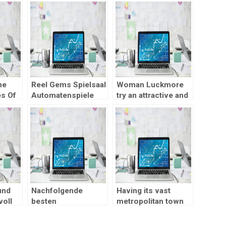
ne
Reel Gems Spielsaal
Woman Luckmore
s Of
Automatenspiele
try an attractive and
Auflistung Dark
trendy online casino
Lagoon
you to caters to
Spielautomat Bei 20
cellular members
Linien Mediante bloc
und
Nachfolgende
Having its vast
voll
besten
metropolitan town
n
Angeschlossen
and enormous
Spielautomaten zu
people, Houston the