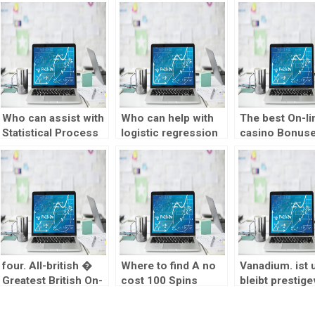
Who can assist with
Who can help with
The best On-li
Statistical Process
logistic regression
casino Bonuse
Control
analysis homework?
the Category
assignments
efficiently?
four. All-british �
Where to find A no
Vanadium. ist 
Greatest British On-
cost 100 Spins
bleibt prestige
line casino for
Deposit Bonus
fur jedes dere
Cashback Even
strenge