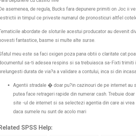
Fara depunere cu casino live
De asemenea, de regula, Bucks fara depunere primiti on Joc ii vei 
restrictii in timpul ce priveste numarul de pronosticuri altfel cote
Tematicile abordate de sloturile acestui producator au devenit dive
povesti fantastice, basme si multe alte surse.
Sfatul meu este sa faci oxigen poza pana obtii o claritate cat poa
documentul sa-ti adesea respins si sa trebuiasca sa-Fixti trimiti i
prelungesti durata de via?a a validare a contului, inca si din incas
Agentii stradale � doar pu?in cazinouri de pe internet au si 
putea face retrageri rapide din numerar cash. Trebuie doar
site -ul de internet si sa selectezi agentia din care ai vrea
daca sumele nu sunt de acolo mari
Related SPSS Help: