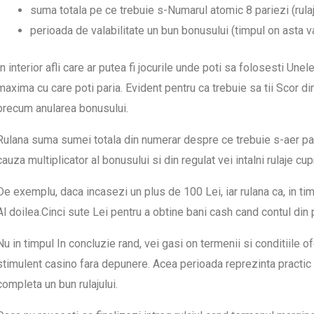
suma totala pe ce trebuie s-Numarul atomic 8 pariezi (rulaj
perioada de valabilitate un bun bonusului (timpul on asta va 
In interior afli care ar putea fi jocurile unde poti sa folosesti Une
maxima cu care poti paria. Evident pentru ca trebuie sa tii Scor di
precum anularea bonusului.
Rulana suma sumei totala din numerar despre ce trebuie s-aer parie
cauza multiplicator al bonusului si din regulat vei intalni rulaje cup
De exemplu, daca incasezi un plus de 100 Lei, iar rulana ca, in tim
Al doilea.Cinci sute Lei pentru a obtine bani cash cand contul din
Nu in timpul In concluzie rand, vei gasi on termenii si conditiile of
stimulent casino fara depunere. Acea perioada reprezinta practic 
completa un bun rulajului.