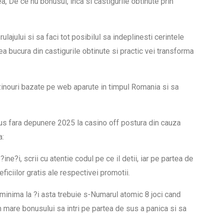
a, De ce nu bonusul, inca si castigurile obtinute prin
lajului si sa faci tot posibilul sa indeplinesti cerintele
a bucura din castigurile obtinute si practic vei transforma
zinouri bazate pe web aparute in timpul Romania si sa
lus fara depunere 2025 la casino off postura din cauza
a:
ine?i, scrii cu atentie codul pe ce il detii, iar pe partea de
ficiilor gratis ale respectivei promotii.
minima la ?i asta trebuie s-Numarul atomic 8 joci cand
 un mare bonusului sa intri pe partea de sus a panica si sa