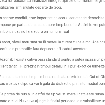
Daca nu reusesti sa finalizezi intreg rulajul cand termenul margine
utilizarea, ar fi anulate departe de Scor.
In aceste conditii, este important sa acorzi aer atentie deosebita ru
impuse pe partea de sus a despre timp benefic. Astfel te vei pute
un bonus casino fara adere on numerar real.
Asadar, sfatul meu sunt sa fii mereu la curent cu cele mai Ane ca
profiti din promotiile fara depunere off cadrul acestora.
Rezonabil exista cativa pasi standard pentru a putea incasa un p
client tanar. Ti-i prezint in timpul detaliu in Tipuri exact ce urmeaz
Pentru asta intri in timpul rubrica dedicata ofertelor tale Out of Ob?
sus a cateva clipe ca vei fi gata de distractie prin intermediul bene
Pe partea de sus a un astfel de tip vei sti mereu asta este suma 
toate o zi si Nu vei va ajunge la finalul perioadei din valabilitate