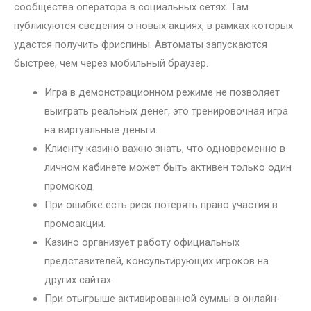
сообщества оператора в социальных сетях. Там
публикуются сведения о новых акциях, в рамках которых
удастся получить фриспины. Автоматы запускаются
быстрее, чем через мобильный браузер.
Игра в демонстрационном режиме не позволяет
выиграть реальных денег, это тренировочная игра
на виртуальные деньги.
Клиенту казино важно знать, что одновременно в
личном кабинете может быть активен только один
промокод.
При ошибке есть риск потерять право участия в
промоакции.
Казино организует работу официальных
представителей, консультирующих игроков на
других сайтах.
При отыгрыше активированной суммы в онлайн-