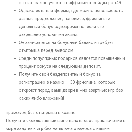
слотах, важно учесть коэффициент вейджера х49.
Однако есть платформы, где можно использовать
разные предложения, например, фриспины и
денежный бонус одновременно, если это
разрешено условиями акции.
Он зачисляется на бонусный баланс и требует
отыгрыша перед выводом.
Среди популярных подарков является повышенный
процент бонуса на следующий депозит.
Получите свой бездепозитный бонус за
регистрацию в казино — 33 фриспина, которые
откроют перед вами двери в мир азартных игр без
каких-либо вложений!
промокод без отыгрыша в казино
Получите эксклюзивный шанс начать своё приключение в
мире азартных игр без начального взноса с нашим