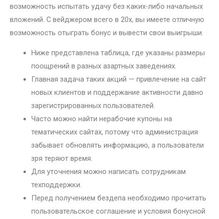
возможность испытать удачу без каких-либо начальных
вложений. С вейджером всего в 20х, вы имеете отличную
возможность отыграть бонус и вывести свои выигрыши.
Ниже представлена таблица, где указаны размеры
поощрений в разных азартных заведениях.
Главная задача таких акций — привлечение на сайт
новых клиентов и поддержание активности давно
зарегистрированных пользователей.
Часто можно найти нерабочие купоны на
тематических сайтах, потому что администрация
забывает обновлять информацию, а пользователи
зря теряют время.
Для уточнения можно написать сотрудникам
техподдержки.
Перед получением бездепа необходимо прочитать
пользовательское соглашение и условия бонусной