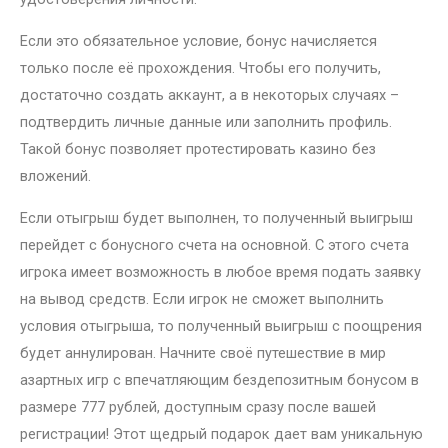
Если это обязательное условие, бонус начисляется
только после её прохождения. Чтобы его получить,
достаточно создать аккаунт, а в некоторых случаях –
подтвердить личные данные или заполнить профиль.
Такой бонус позволяет протестировать казино без
вложений.
Если отыгрыш будет выполнен, то полученный выигрыш
перейдет с бонусного счета на основной. С этого счета
игрока имеет возможность в любое время подать заявку
на вывод средств. Если игрок не сможет выполнить
условия отыгрыша, то полученный выигрыш с поощрения
будет аннулирован. Начните своё путешествие в мир
азартных игр с впечатляющим бездепозитным бонусом в
размере 777 рублей, доступным сразу после вашей
регистрации! Этот щедрый подарок дает вам уникальную