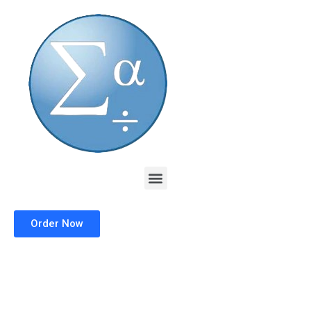
Skip
to
content
Menu
Order Now