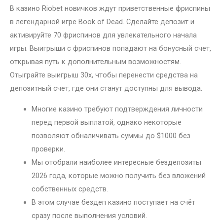
В казино Riobet новичков ждут приветственные фриспины
в легендарной игре Book of Dead. Сделайте депозит и
активируйте 70 фриспинов для увлекательного начала
игры. Выигрыши с фриспинов попадают на бонусный счет,
открывая путь к дополнительным возможностям.
Отыграйте выигрыш 30х, чтобы перенести средства на
депозитный счет, где они станут доступны для вывода.
Многие казино требуют подтверждения личности
перед первой выплатой, однако некоторые
позволяют обналичивать суммы до $1000 без
проверки.
Мы отобрали наиболее интересные бездепозиты
2026 года, которые можно получить без вложений
собственных средств.
В этом случае бездеп казино поступает на счёт
сразу после выполнения условий.