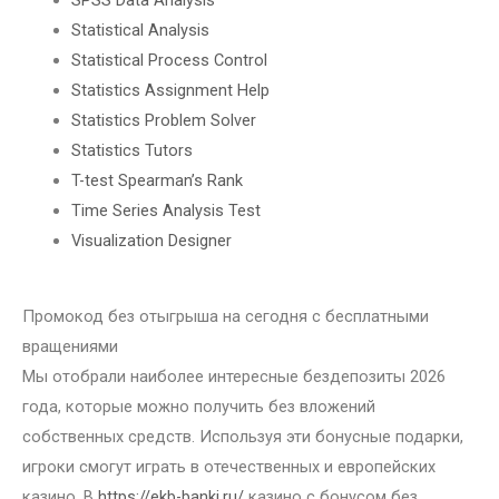
Statistical Analysis
Statistical Process Control
Statistics Assignment Help
Statistics Problem Solver
Statistics Tutors
T-test Spearman’s Rank
Time Series Analysis Test
Visualization Designer
Промокод без отыгрыша на сегодня с бесплатными
вращениями
Мы отобрали наиболее интересные бездепозиты 2026
года, которые можно получить без вложений
собственных средств. Используя эти бонусные подарки,
игроки смогут играть в отечественных и европейских
казино. В
https://ekb-banki.ru/
казино с бонусом без