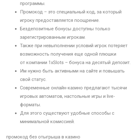
программы.
Промокод – это специальный код, за который
игроку предоставляется поощрение.
Бездепозитные бонусы доступны только
зарегистрированным игрокам.
Также при невыполнении условий игрок потеряет
возможность получения еще одной плюшки
от компании 1xSlots – бонуса на десятый депозит.
Им нужно быть активными на сайте и повышать
свой статус.
Современные онлайн-казино предлагают тысячи
игровых автоматов, настольные игры и live-
форматы.
Для этого существуют удобные способы с
минимальной комиссией.
промокод без отыгрыша в казино