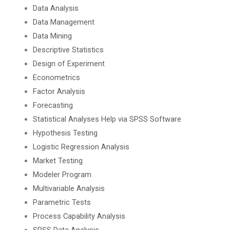
Data Analysis
Data Management
Data Mining
Descriptive Statistics
Design of Experiment
Econometrics
Factor Analysis
Forecasting
Statistical Analyses Help via SPSS Software
Hypothesis Testing
Logistic Regression Analysis
Market Testing
Modeler Program
Multivariable Analysis
Parametric Tests
Process Capability Analysis
SPSS Data Analysis