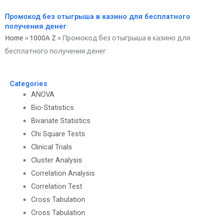
Промокод без отыгрыша в казино для бесплатного
получения денег
Home
»
1000A Z
»
Промокод без отыгрыша в казино для
бесплатного получения денег
Categories
ANOVA
Bio-Statistics
Bivariate Statistics
Chi Square Tests
Clinical Trials
Cluster Analysis
Correlation Analysis
Correlation Test
Cross Tabulation
Cross Tabulation