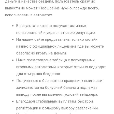
деньги в качестве бездепа, пользователь сразу их
вывести не может. Поощрение нужно, прежде всего,
использовать в автоматах.
В результате казино получает активных
пользователей и укрепляет свою репутацию.
На нашем сайте представлены только онлайн
казино с официальной лицензией, где вы можете
безопасно играть на деньги.
Ниже представлена таблица с популярными
игровыми автоматами, которые отлично подходят
для отыгрыша бездепов.
Полученные в бесплатных вращениях выигрыши
зачисляются на бонусный баланс и подлежат
выводу после выполнения условий вейджера.
Благодаря стабильным выплатам, быстрой
регистрации и большому выбору развлечений,