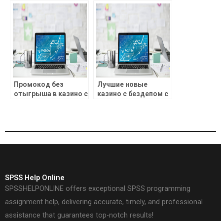
подробным
детальным
анализом условий,
разбором условий
особенностей и
получения,
уровня надежности
особенностей
использования и
актуальной
информацией
Промокод без
Лучшие новые
отыгрыша в казино с
казино с бездепом с
выводом средств
актуальными
без условий
бонусами
SPSS Help Online
SPSSHELPONLINE offers exceptional SPSS programming
assignment help, delivering accurate, timely, and professional
assistance that guarantees top-notch results!