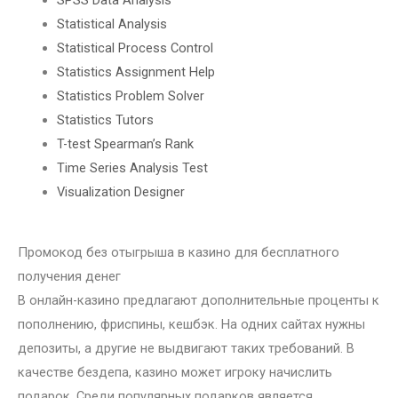
Statistical Analysis
Statistical Process Control
Statistics Assignment Help
Statistics Problem Solver
Statistics Tutors
T-test Spearman’s Rank
Time Series Analysis Test
Visualization Designer
Промокод без отыгрыша в казино для бесплатного
получения денег
В онлайн-казино предлагают дополнительные проценты к
пополнению, фриспины, кешбэк. На одних сайтах нужны
депозиты, а другие не выдвигают таких требований. В
качестве бездепа, казино может игроку начислить
подарок. Среди популярных подарков является