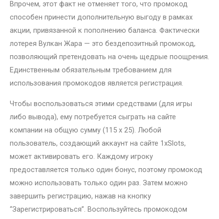
Впрочем, этот факт не отменяет того, что промокод
способен принести дополнительную выгоду в рамках
акции, привязанной к пополнению баланса. Фактически
лотерея Вулкан Жара — это бездепозитный промокод,
позволяющий претендовать на очень щедрые поощрения.
Единственным обязательным требованием для
использования промокодов является регистрация.
Чтобы воспользоваться этими средствами (для игры
либо вывода), ему потребуется сыграть на сайте
компании на общую сумму (115 х 25). Любой
пользователь, создающий аккаунт на сайте 1xSlots,
может активировать его. Каждому игроку
предоставляется только один бонус, поэтому промокод
можно использовать только один раз. Затем можно
завершить регистрацию, нажав на кнопку
“Зарегистрироваться”. Воспользуйтесь промокодом