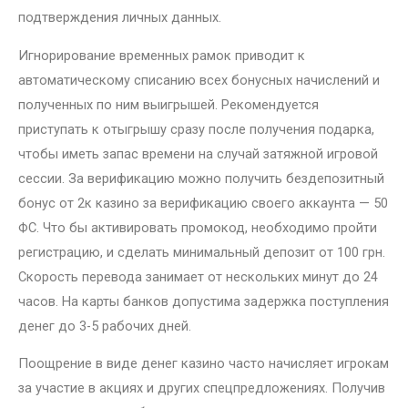
подтверждения личных данных.
Игнорирование временных рамок приводит к
автоматическому списанию всех бонусных начислений и
полученных по ним выигрышей. Рекомендуется
приступать к отыгрышу сразу после получения подарка,
чтобы иметь запас времени на случай затяжной игровой
сессии. За верификацию можно получить бездепозитный
бонус от 2к казино за верификацию своего аккаунта — 50
ФС. Что бы активировать промокод, необходимо пройти
регистрацию, и сделать минимальный депозит от 100 грн.
Скорость перевода занимает от нескольких минут до 24
часов. На карты банков допустима задержка поступления
денег до 3-5 рабочих дней.
Поощрение в виде денег казино часто начисляет игрокам
за участие в акциях и других спецпредложениях. Получив