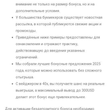
внимание не только на размер бонуса, но и на
дополнительные условия.
У большинства букмекеров существует новостная
рассылка, в которой публикуются свежие акции и
промокоды.
Приведённые ниже примеры предоставлены для
ознакомления и отражают практику,
действовавшую до введения указанных
ограничений.
Мы собрали лучшие бонусные предложения 2025
года, которые можно использовать без сложного
отыгрыша.
С вейджером в 40х, вы получаете шанс на реальные
выигрыши, а максимальный вывод до 300USD
делает этот бонус еще привлекательнее.
Для активации бездепозитного бонуса необходимо