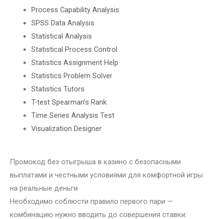
Process Capability Analysis
SPSS Data Analysis
Statistical Analysis
Statistical Process Control
Statistics Assignment Help
Statistics Problem Solver
Statistics Tutors
T-test Spearman’s Rank
Time Series Analysis Test
Visualization Designer
Промокод без отыгрыша в казино с безопасными
выплатами и честными условиями для комфортной игры
на реальные деньги
Необходимо соблюсти правило первого пари —
комбинацию нужно вводить до совершения ставки.