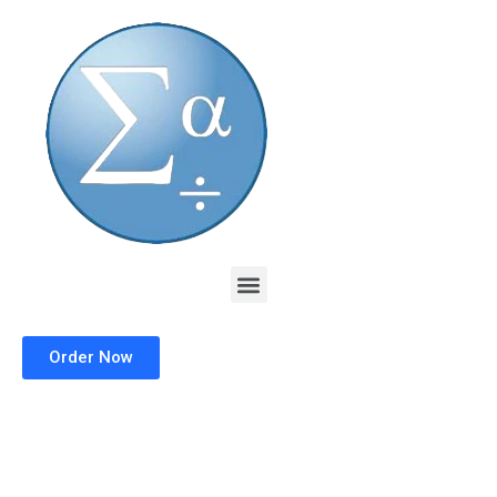
Skip
to
content
Menu
Order Now