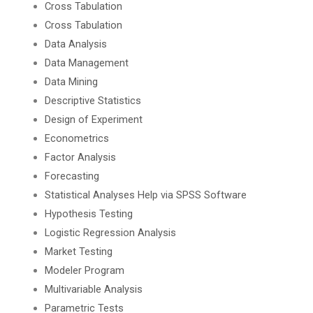
Cross Tabulation
Cross Tabulation
Data Analysis
Data Management
Data Mining
Descriptive Statistics
Design of Experiment
Econometrics
Factor Analysis
Forecasting
Statistical Analyses Help via SPSS Software
Hypothesis Testing
Logistic Regression Analysis
Market Testing
Modeler Program
Multivariable Analysis
Parametric Tests