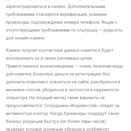
зарегистрироваться в казино. Дополнительными
требованиями становятся верификация, указание
промокода, подтверждение номера телефона. Акции с
отсутствующими требованиями по отыгрышу — редкость
для онлайн-казино.
Казино получит контактные данные клиента и будет
использовать их в своих рекламных целях.
Приветственное вознаграждение — очень полезная вещь
для новичка. Бонусные деньги за регистрацию без
депозита позволяют освоиться на сайте, разобраться в
механике слотов, убедиться в честности и надежности
оператора. На текущий месяц такие варианты не
предоставляются. Сотрудники «Ведомостей» следят за
активностью контор. Когда букмекеры создадут такие
бонусы, редакция быстро (не более пары часов)
проверит условия должным образом и опубликует