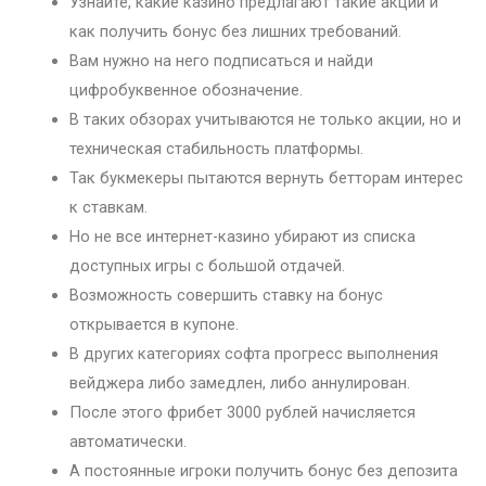
Узнайте, какие казино предлагают такие акции и
как получить бонус без лишних требований.
Вам нужно на него подписаться и найди
цифробуквенное обозначение.
В таких обзорах учитываются не только акции, но и
техническая стабильность платформы.
Так букмекеры пытаются вернуть бетторам интерес
к ставкам.
Но не все интернет-казино убирают из списка
доступных игры с большой отдачей.
Возможность совершить ставку на бонус
открывается в купоне.
В других категориях софта прогресс выполнения
вейджера либо замедлен, либо аннулирован.
После этого фрибет 3000 рублей начисляется
автоматически.
А постоянные игроки получить бонус без депозита