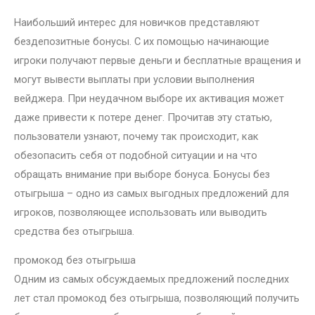
Наибольший интерес для новичков представляют
бездепозитные бонусы. С их помощью начинающие
игроки получают первые деньги и бесплатные вращения и
могут вывести выплаты при условии выполнения
вейджера. При неудачном выборе их активация может
даже привести к потере денег. Прочитав эту статью,
пользователи узнают, почему так происходит, как
обезопасить себя от подобной ситуации и на что
обращать внимание при выборе бонуса. Бонусы без
отыгрыша – одно из самых выгодных предложений для
игроков, позволяющее использовать или выводить
средства без отыгрыша.
промокод без отыгрыша
Одним из самых обсуждаемых предложений последних
лет стал промокод без отыгрыша, позволяющий получить