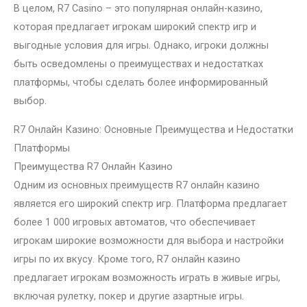
В целом, R7 Casino – это популярная онлайн-казино,
которая предлагает игрокам широкий спектр игр и
выгодные условия для игры. Однако, игроки должны
быть осведомлены о преимуществах и недостатках
платформы, чтобы сделать более информированный
выбор.
R7 Онлайн Казино: Основные Преимущества и Недостатки
Платформы
Преимущества R7 Онлайн Казино
Одним из основных преимуществ R7 онлайн казино
является его широкий спектр игр. Платформа предлагает
более 1 000 игровых автоматов, что обеспечивает
игрокам широкие возможности для выбора и настройки
игры по их вкусу. Кроме того, R7 онлайн казино
предлагает игрокам возможность играть в живые игры,
включая рулетку, покер и другие азартные игры.