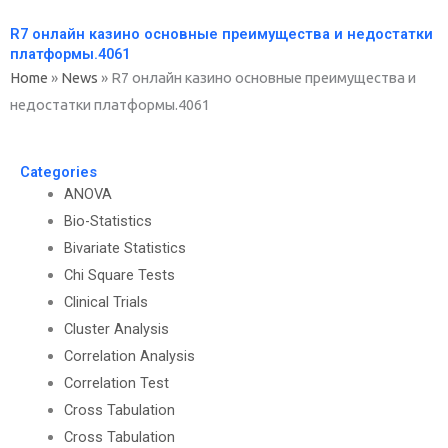
R7 онлайн казино основные преимущества и недостатки
платформы.4061
Home
»
News
»
R7 онлайн казино основные преимущества и
недостатки платформы.4061
Categories
ANOVA
Bio-Statistics
Bivariate Statistics
Chi Square Tests
Clinical Trials
Cluster Analysis
Correlation Analysis
Correlation Test
Cross Tabulation
Cross Tabulation