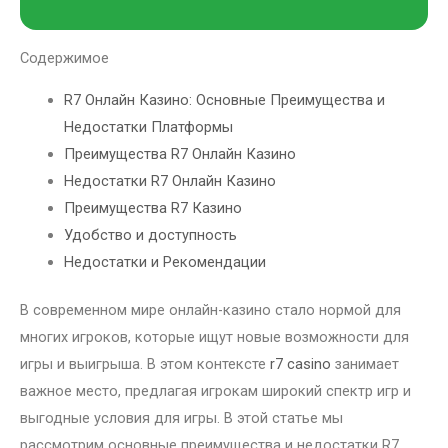
Содержимое
R7 Онлайн Казино: Основные Преимущества и
Недостатки Платформы
Преимущества R7 Онлайн Казино
Недостатки R7 Онлайн Казино
Преимущества R7 Казино
Удобство и доступность
Недостатки и Рекомендации
В современном мире онлайн-казино стало нормой для
многих игроков, которые ищут новые возможности для
игры и выигрыша. В этом контексте
r7 casino
занимает
важное место, предлагая игрокам широкий спектр игр и
выгодные условия для игры. В этой статье мы
рассмотрим основные преимущества и недостатки R7