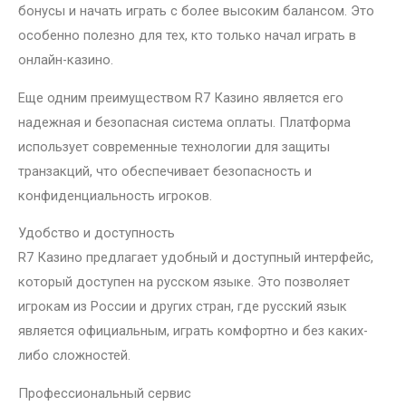
бонусы и начать играть с более высоким балансом. Это
особенно полезно для тех, кто только начал играть в
онлайн-казино.
Еще одним преимуществом R7 Казино является его
надежная и безопасная система оплаты. Платформа
использует современные технологии для защиты
транзакций, что обеспечивает безопасность и
конфиденциальность игроков.
Удобство и доступность
R7 Казино предлагает удобный и доступный интерфейс,
который доступен на русском языке. Это позволяет
игрокам из России и других стран, где русский язык
является официальным, играть комфортно и без каких-
либо сложностей.
Профессиональный сервис