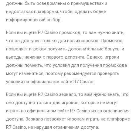
должны быть осведомлены о преимуществах и
недостатках платформы, чтобы сделать более
информированный выбор.
Если вы ищете R7 Casino промокод, то вам нужно знать,
что он доступен только для новых игроков. Промокод
позволяет игрокам получить дополнительные бонусы и
выгоды, начиная с первого депозита. Однако, игроки
должны помнить, что условия для получения промокода
могут изменяться, поэтому рекомендуется проверять
условия на официальном сайте R7 Casino.
Если вы ищете R7 Casino зеркало, то вам нужно знать, что
оно доступно только для игроков, которые не могут
играть на официальном сайте R7 Casino из-за ограничения
доступа. Зеркало позволяет игрокам играть на платформе
R7 Casino, не нарушая ограничения доступа.