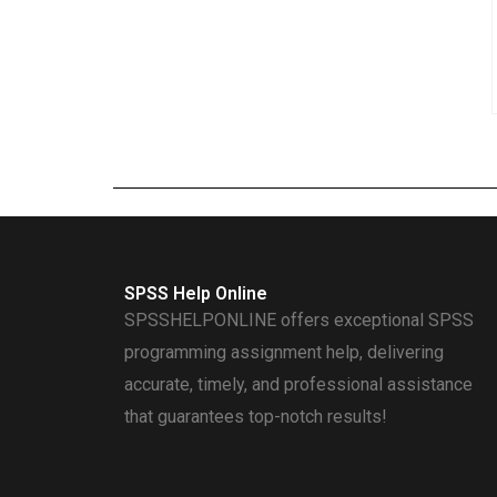
SPSS Help Online
SPSSHELPONLINE offers exceptional SPSS
programming assignment help, delivering
accurate, timely, and professional assistance
that guarantees top-notch results!