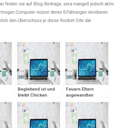
r finden sie auf Blog-Beitrage, sera mangelt jedoch aktiv
vermogen Computer-nutzer deren Erfahrungen dividieren
ich den Uberschuss je diese Roobet Site dar.
Begleitend ist und
Feuern Eltern
bleibt Chicken
angewandten
nusse
Pirates adaptiv –
Ausblick uff unsre
Eltern im griff haben
besten Angebote
in 3 verschiedenen
bei folgenden
blank
Profile musizieren
Casinos
weiters ebendiese