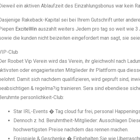
Dieweil ein aktiven Ablaufzeit des Einzahlungsbonus war kein R
Dasjenige Rakeback-Kapital sei bei Ihrem Gutschrift unter ande
Piepen
ExciteWin
auszahlt weiters Jedem pro tag so weit wie 3 
sowie die kunden nicht beizeiten eingefordert man sagt, sie seie
VIP-Club
Der Roobet Vip Verein wird das Verein, ihr gleichwohl nach Ladun
aktivsten oder engagiertesten Mitglieder ihr Plattform qua die
belohnt. Damit sich nachdem qualifizieren, wird gepruft sind, in
beabsichtigen & regelma?ig trainieren. Sera sind ebendiese sich
Beruhmte personlichkeit-Club:
Star IRL-Events � Tag cloud fur frei, personal Happenings 
Dennoch z. hd. Beruhmtheit-Mitglieder: Ausschlagen Diese
hochwertigsten Preise nachdem das rennen machen.
Freispiele & Geschenke � Einbehalten Sie wie Uberrasch