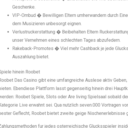
Geschenke.
VIP-Ombud � Bewilligen Eltern umherwandern durch Eine
dem Musizieren unbesorgt eignen.
Verlustruckerstattung � Beibehalten Eltern Ruckerstattu
unser Vernehmen eines schlechten Tages abzufedern.
Rakeback-Promotes � Viel mehr Cashback je jede Gluckssp
Auszahlung bietet.
Spiele hinein Roobet
Roobet Das Casino gibt eine umfangreiche Auslese aktiv Geben,
bieten. Ebendiese Plattform lasst gegenseitig hinein drei Haupt
werden: Roobet Spiele, Slots oder Are living Spielsaal sobald der
Kategorie Live erwahnt sei. Qua nutzlich seven.000 Vortragen v
bester Geflecht, Roobet bietet zweite geige Nischenerlebnisse g
Zahlungsmethoden fur jedes osterreichische Glucksspieler insi