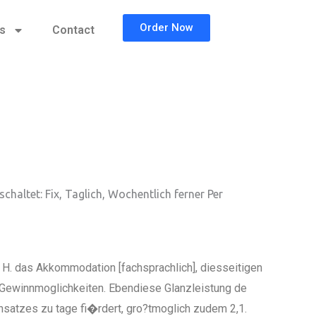
Order Now
cs
Contact
haltet: Fix, Taglich, Wochentlich ferner Per
. H. das Akkommodation [fachsprachlich], diesseitigen
 Gewinnmoglichkeiten. Ebendiese Glanzleistung de
satzes zu tage fi�rdert, gro?tmoglich zudem 2,1.