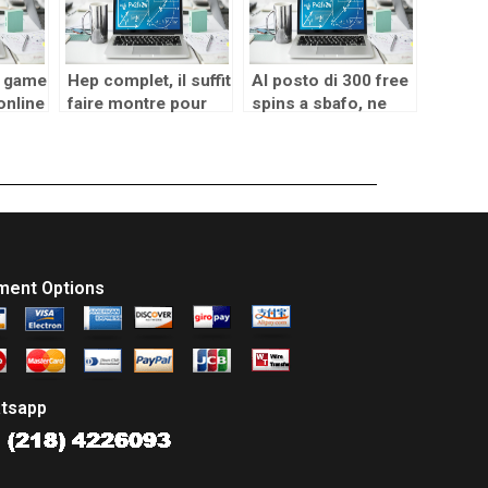
Risiken abklaren
o game
Hep complet, il suffit
Al posto di 300 free
 online
faire montre pour
spins a sbafo, ne
yed
pur emotion, en
potrai ottenere ben
ir
tenant corde lol
500!
and
pour cruor-guerre
ential
ment Options
tsapp