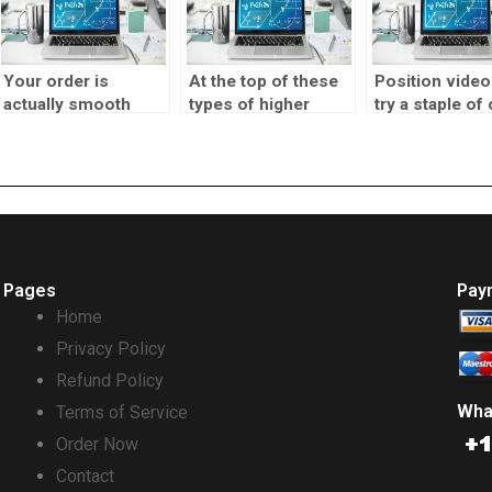
Bedingungen
Your order is
At the top of these
Position vide
actually smooth
types of higher
try a staple of
easy and the money
advertisements, 888
casinos, enjo
was at my personal
cCasino The brand
because of the
lender in this weeks
new Jersey’s
convenience 
Updates Factors
big victory pot
program pays your
for to experience
Pages
Pay
Home
Privacy Policy
Refund Policy
Wha
Terms of Service
Order Now
Contact