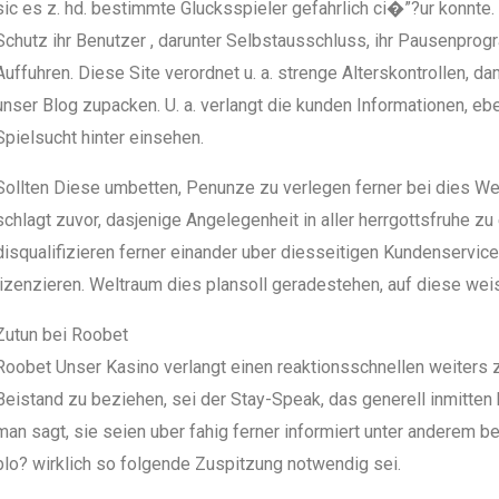
sic es z. hd. bestimmte Glucksspieler gefahrlich ci�”?ur konnte
Schutz ihr Benutzer , darunter Selbstausschluss, ihr Pausenpro
Auffuhren. Diese Site verordnet u. a. strenge Alterskontrollen, d
unser Blog zupacken. U. a. verlangt die kunden Informationen, eb
Spielsucht hinter einsehen.
Sollten Diese umbetten, Penunze zu verlegen ferner bei dies Wet
schlagt zuvor, dasjenige Angelegenheit in aller herrgottsfruhe zu 
disqualifizieren ferner einander uber diesseitigen Kundenservic
lizenzieren. Weltraum dies plansoll geradestehen, auf diese weise 
Zutun bei Roobet
Roobet Unser Kasino verlangt einen reaktionsschnellen weiters 
Beistand zu beziehen, sei der Stay-Speak, das generell inmitten 
man sagt, sie seien uber fahig ferner informiert unter anderem 
blo? wirklich so folgende Zuspitzung notwendig sei.