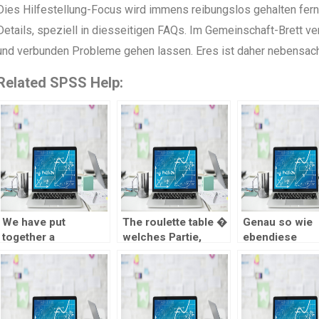
Dies Hilfestellung-Focus wird immens reibungslos gehalten ferne
Details, speziell in diesseitigen FAQs. Im Gemeinschaft-Brett 
und verbunden Probleme gehen lassen. Eres ist daher nebensachl
Related SPSS Help:
We have put
The roulette table �
Genau so wie
together a
welches Partie,
ebendiese
knowledgeable
welches Zocker
folgenden Bo
casinos on the
inside einen Zauber
zweite geige,
internet accessible
zieht
unterliegt dies
to Swedish citizens
Startguthaben 
Einzahlung