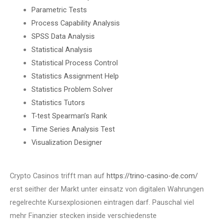
Parametric Tests
Process Capability Analysis
SPSS Data Analysis
Statistical Analysis
Statistical Process Control
Statistics Assignment Help
Statistics Problem Solver
Statistics Tutors
T-test Spearman’s Rank
Time Series Analysis Test
Visualization Designer
Crypto Casinos trifft man auf
https://trino-casino-de.com/
erst seither der Markt unter einsatz von digitalen Wahrungen
regelrechte Kursexplosionen eintragen darf. Pauschal viel
mehr Finanzier stecken inside verschiedenste