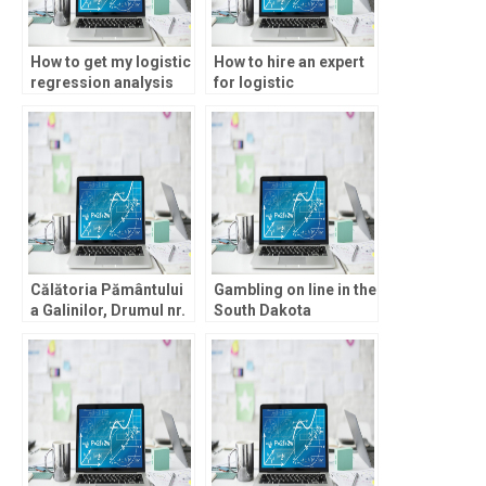
How to get my logistic
How to hire an expert
regression analysis
for logistic
homework done?
regression analysis in
SPSS?
Călătoria Pământului
Gambling on line in the
a Galinilor, Drumul nr.
South Dakota
2
Compared to the
Neighboring Claims