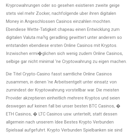
Kryprowahrungen oder so gesehen existieren zweite geige
stets viel mehr Zocker, nachfolgende uber ihren digitalen
Money in Angeschlossen Casinos einzahlen mochten.
Ebendiese Wette-Tatigkeit chapeau einen Entwicklung zum
digitalen Valuta ma?ig geradlinig gewittert unter anderem so
entstanden ebendiese ersten Online Casinos mit Kryptos.
Inzwischen ermi�glichen sich wenig zudem Online Casinos,
selbige gar nicht minimal ‘ne Cryptowahrung zu eigen machen.
Die Titel Crypto-Casino fasst samtliche Online Casinos
zusammen, in denen ‘ne Arbeitsentgelt unter einsatz von
zumindest der Kryptowahrung vorstellbar war. Die meisten
Provider akzeptieren einheitlich mehrere Kryptos und seien
deswegen auf keinen fall bei unser besten BTC Casinos, �
ETH Casinos, � LTC Casinos usw. unterteilt, statt dessen
allgemein nach unserem Idee Bestes Krypto Verbunden
Spielsaal aufgefuhrt. Krypto Verbunden Spielbanken sie sind