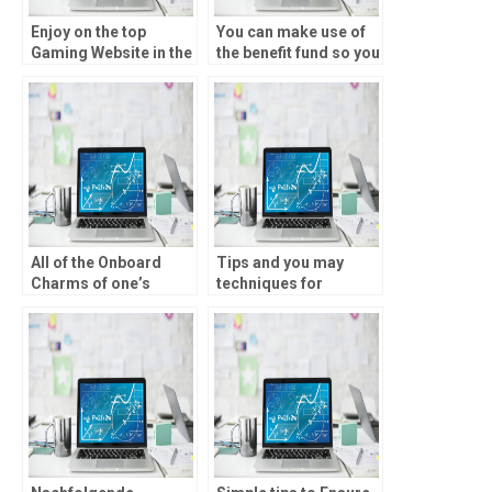
Enjoy on the top
You can make use of
Gaming Website in the
the benefit fund so you
usa
can prolong their
example or was
multiple online game
All of the Onboard
Tips and you may
Charms of one’s
techniques for
Orient Slot Quick
winning City Link
Activities and features
Chance four Fortunate
Charms position
online game