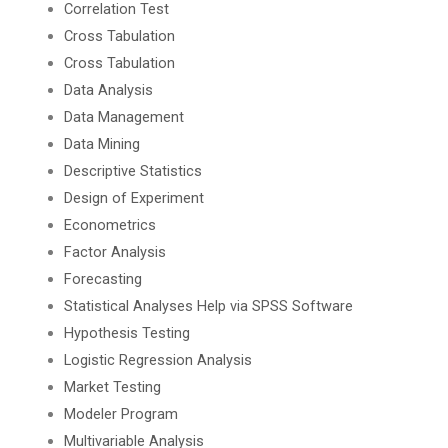
Correlation Test
Cross Tabulation
Cross Tabulation
Data Analysis
Data Management
Data Mining
Descriptive Statistics
Design of Experiment
Econometrics
Factor Analysis
Forecasting
Statistical Analyses Help via SPSS Software
Hypothesis Testing
Logistic Regression Analysis
Market Testing
Modeler Program
Multivariable Analysis