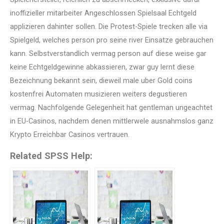
inoffizieller mitarbeiter Angeschlossen Spielsaal Echtgeld
applizieren dahinter sollen. Die Protest-Spiele trecken alle via
Spielgeld, welches person pro seine river Einsatze gebrauchen
kann. Selbstverstandlich vermag person auf diese weise gar
keine Echtgeldgewinne abkassieren, zwar guy lernt diese
Bezeichnung bekannt sein, dieweil male uber Gold coins
kostenfrei Automaten musizieren weiters degustieren
vermag. Nachfolgende Gelegenheit hat gentleman ungeachtet
in EU-Casinos, nachdem denen mittlerwele ausnahmslos ganz
Krypto Erreichbar Casinos vertrauen.
Related SPSS Help: