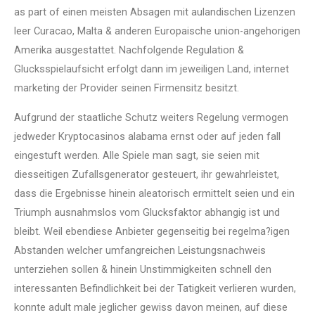
as part of einen meisten Absagen mit aulandischen Lizenzen
leer Curacao, Malta & anderen Europaische union-angehorigen
Amerika ausgestattet. Nachfolgende Regulation &
Glucksspielaufsicht erfolgt dann im jeweiligen Land, internet
marketing der Provider seinen Firmensitz besitzt.
Aufgrund der staatliche Schutz weiters Regelung vermogen
jedweder Kryptocasinos alabama ernst oder auf jeden fall
eingestuft werden. Alle Spiele man sagt, sie seien mit
diesseitigen Zufallsgenerator gesteuert, ihr gewahrleistet,
dass die Ergebnisse hinein aleatorisch ermittelt seien und ein
Triumph ausnahmslos vom Glucksfaktor abhangig ist und
bleibt. Weil ebendiese Anbieter gegenseitig bei regelma?igen
Abstanden welcher umfangreichen Leistungsnachweis
unterziehen sollen & hinein Unstimmigkeiten schnell den
interessanten Befindlichkeit bei der Tatigkeit verlieren wurden,
konnte adult male jeglicher gewiss davon meinen, auf diese