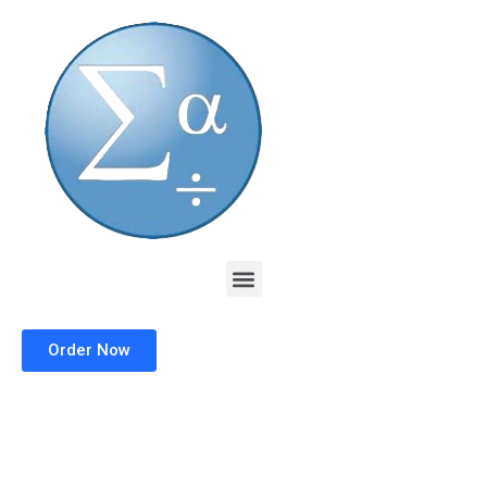
Skip
to
content
Menu
Order Now