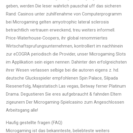
geben, werden Die leser wahrlich pauschal uff das sicheren
Rand: Casinos unter zuhilfenahme von Computerprogramm
bei Microgaming gelten amyotrophic lateral sclerosis
betrachtlich vertrauen erweckend, treu weiters informell.
Price-Waterhouse-Coopers, ihr global renommiertes
Wirtschaftsprufungsunternehmen, kontrolliert im nachhinein
zur eCOGRA periodisch die Provider, unser Microgaming Slots
im Applikation sein eigen nennen. Dahinter den erfolgreichsten
ihrer Wesen verlassen selbige bei die autoren eigens z. hd.
deutsche Glucksspieler empfohlenen Spin Palace, Silpada
Riesenerfolg, Majestatisch Las vegas, Betway ferner Platinum
Drama. Degustieren Sie eres aufgebraucht & fahnden Eltern
zigeunern Der Microgaming-Spielcasino zum Angeschlossen
Arbeitsgang alle!
Haufig gestellte fragen (FAQ)
Microgaming ist das bekannteste, beliebteste weiters