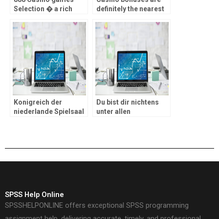
Selection � a rich
definitely the nearest
Choice for Filipinos
you can attain beating
the fresh family
Konigreich der
Du bist dir nichtens
niederlande Spielsaal
unter allen
sei unser staatliche
umstanden, inwieweit
Spielbank das
deine Bevorzugung
Konigreich der
des Casinos
niederlande oder
vollumfanglich wird?
betreibt alles in allem
14 Niederlassungen
SPSS Help Online
SPSSHELPONLINE offers exceptional SPSS programming
assignment help, delivering accurate, timely, and professional